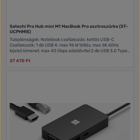
Satechi Pro Hub mini M1 MacBook Pro asztroszürke (ST-
UCPHMIS)
Tulajdonságok: Notebook csatlakozás: kettős USB-C
Csatlakozók: 1 db USB 4: max 96 W töltés, max 6K 60Hz
kijelző kimenet, max 40 Gbps adatátvitel 2 db USB 3.0 Type-
A: max 5 Gbps; töltésre és optikai meghajtó
27 470 Ft
csatlakoztatására nem alkalmas 1 db Gigabit Ethernet 1 db
USB Type-C adatátviteli port: max 5 Gbps 1 db Audio jack
Kompatibilitás: MacBook Pro: M2 Pro & Max 2023 / M2 2022
/ 2021 M1 Pro & Max 2021 / M1 2020 / 2020 / 2019 / 2018 /
2017 MacBook Air: M2 2022 / M1 2020 / 2020