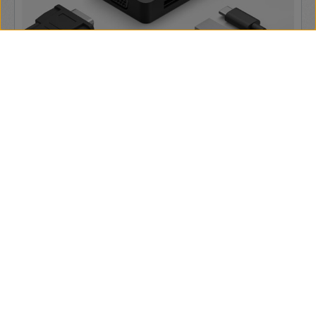
Microsoft USB-C Travel Hub fekete (1E4-00002)
Tulajdonságok: Méretek: 89 x 48 x 15 mm Tömeg: 100 g
Csatlakozók: USB-C, USB 3.2 Gen2 Type-A, Gigabit Ethernet,
HDMI 2.0, VGA, 3.5 mm kombinált audio jack Kábelhossz:
200 mm
37 530 Ft