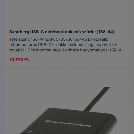
Sandberg USB-C notebook dokkoló szürke (136-44)
Tételszám: 136-44 EAN: 5705730136443 E kézreálló
többmonitoros USB-C-s dokkolóállomás segítségével két
további HDMI monitor vagy. Kapható hagyományos USB-A
porttal is, pl. egy egérhez vagy külső memóriához, vagy egy
10 970 Ft
USB-C PD hálózati konnektorhoz laptopja áramellátásának
kiterjesztéséhez.