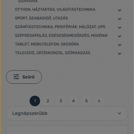
SZERVEREK
OTTHON, HÁZTARTÁS, VILÁGÍTÁSTECHNIKA
SPORT, SZABADIDŐ, UTAZÁS
SZÁMÍTÁSTECHNIKA, PERIFÉRIÁK, HÁLÓZAT, UPS
SZÉPSÉGÁPOLÁS, EGÉSZSÉGMEGŐRZÉS, HIGIÉNIA
TABLET, MOBILTELEFON, OKOSÓRA
TELEVÍZIÓ, JÁTÉKKONZOL, SZÓRAKOZÁS
Szűrő
1
2
3
4
5
Oldal
Oldal
Oldal
Oldal
Oldal