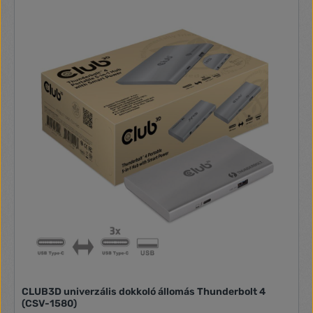
intelligens tápellátási funkciót, amely lehetővé teszi az
energia elosztását a csatlakoztatott eszköz
energiafogyasztásának megfelelően, teljes mértékben
kihasználva a külső tápegységet. Thunderbolt™ 4 alapú PC-
khez és Thunderbolt™ 3 alapú Mac-ekhez tervezték,
amelyek MacOS 11 és újabb verziókat használnak (CSAK M1
Pro- és Max chip). Termék gyártói oldala
CLUB3D univerzális dokkoló állomás Thunderbolt 4
(CSV-1580)