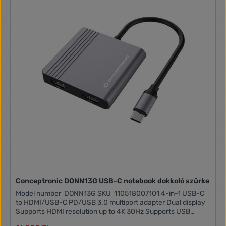
Conceptronic DONN13G USB-C notebook dokkoló szürke
Model number DONN13G SKU 110518007101 4-in-1 USB-C
to HDMI/USB-C PD/USB 3.0 multiport adapter Dual display
Supports HDMI resolution up to 4K 30Hz Supports USB
Power Delivery (PD) up to 100W Display modes : extended,