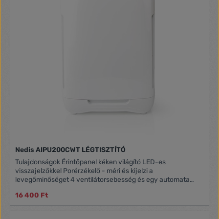
Nedis AIPU200CWT LÉGTISZTÍTÓ
Tulajdonságok Érintőpanel kéken világító LED-es
visszajelzőkkel Porérzékelő - méri és kijelzi a
levegőminőséget 4 ventilátorsebesség és egy automata
üzemmód, amely a porérzékelő adatai alapján működik
16 400 Ft
Csendes éjszakai üzemmód - a tiszta levegőjű éjszakai
pihenéshez HEPA-szűrővel működik - a 0,3 mikronos és
annál nagyobb részecskék 99,99%-át kiszűri Ionizátor - a