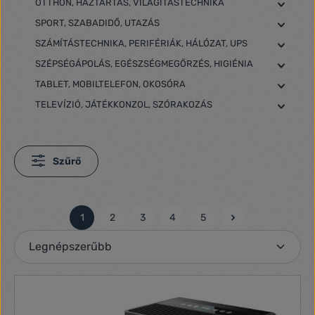
OTTHON, HÁZTARTÁS, VILÁGÍTÁSTECHNIKA
SPORT, SZABADIDŐ, UTAZÁS
SZÁMÍTÁSTECHNIKA, PERIFÉRIÁK, HÁLÓZAT, UPS
SZÉPSÉGÁPOLÁS, EGÉSZSÉGMEGŐRZÉS, HIGIÉNIA
TABLET, MOBILTELEFON, OKOSÓRA
TELEVÍZIÓ, JÁTÉKKONZOL, SZÓRAKOZÁS
Szűrő
1
2
3
4
5
Oldal
Oldal
Oldal
Oldal
Oldal