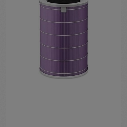
porszennyeződéseket és az allergén anyagokat Pre-HEPA
szűrő: biztosítja a HEPA H13 szűrő hosszú élettartamát
Eredeti koreai HEPA H13 szűrő, 99,97 %-os hatékonysággal
Szénszűrő: elnyeli a kellemetlen szagokat Formaldehid
szűrő, 90%-os hatékonysággal UV-C sugárzás,
egészségügyben használatos 254 nm-es hullámhosszal,
99,92 %-ban elpusztítja a mikroorganizmusokat, pl. a
baktériumokat, vírusokat, penészgombákat Fotokatalitikus
oxidáció (PCO): ez a folyamat lehetővé teszi a nagyon
nehezen lebontható vagy specifikus anyagok, például a
hidrogén-szulfidok, ammónia, merkaptánok stb. oxidálását
Ionizáló funkció: a negatív töltésű oxigén ionok
kibocsátásával jelentős mértékben javítható a helyiség
levegőjének a minősége