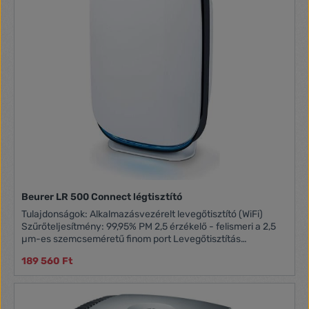
Beurer LR 500 Connect légtisztító
Tulajdonságok: Alkalmazásvezérelt levegőtisztító (WiFi)
Szűrőteljesítmény: 99,95% PM 2,5 érzékelő - felismeri a 2,5
µm-es szemcseméretű finom port Levegőtisztítás
háromrétegű szűrőrendszerrel (előszűrő + aktívszén szűrő +
189 560 Ft
HEPA szűrő): otthoni por, állati szőr, a szagokat, a pollen, a
különböző baktériumok és vírusok, valamint a káros gázokat
szűri ki a levegőből Kiegészítő funkció: levegőtisztító
alkalmazásával szelektálható az ultraibolya fény