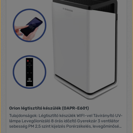
Orion légtisztító készülék (OAPR-E601)
Tulajdonságok: Légtisztító készülék WIFI-vel Távirányító UV-
lámpa Levegőionizáló 8 órás időzítő Gyerekzár 3 ventilátor
sebesség PM 2,5 szint kijelzés Porérzékelés, levegőminőség
kijelzés Szűrőcsere kijelzés Lefedett terület: 35-40m2 Alvó