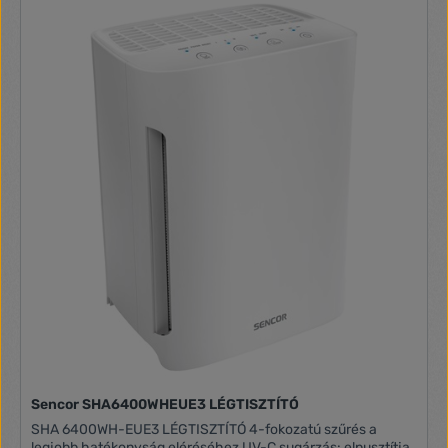
még tisztább levegő érdekében Szűrővisszajelző - időben
jelzi, ha a HEPA-szűrőt cserélni kell CADR (tisztítottlevegő-
kiáramlási kapacitás): 200 m3/h és 25 m2 Csúszásgátló
gumitalpak Aktívszén szűrő - eltávolítja a kellemetlen
szagokat Időzítő - beállíthatja, hogy a légtisztító 2, 4 vagy 8
óra elteltével kikapcsoljon Szűrővisszajelző - időben jelzi, ha
a HEPA-szűrőt cserélni kell Antibakteriális bevonattal ellátott
szűrők A termék műszaki adatai Szélesség: 340 mm
Magasság: 181 mm Mélység: 530 mm Súly: 5930 g
Szín: Fehér Bemeneti feszültség: 220 - 240 V AC 50/60 Hz
Feszültség forrás típusa: Hálózati Áramellátás
Anyag: Műanyag Csatlakozó kábel hossza: 1.80 m
Dugasz: Euro / C-típus (CEE 7/16) Mélység: 200 mm
Szélesség: 350 mm Súly: 5800 g Magasság: 520 mm A
tisztítás típusa: Szűrők és Ionizálás Levegőminőségi mutató
Légkeverés: 200 m³/h Maximális hang szint: 54 dBA Tiszta
levegő szállítási arány (CADR): 200 m³/h Minimális
zajszint: 35 dBA Zajszint: 35-54 dB Ekkora területhez
alkalmas: 25 m² HEPA szűrő: H13 Teljesítmény: 50 W
Ventilátor sebességének száma: 3 Ventilátor Fordulatszámok
Ventilátor sebesség: Magas / Közepes / Alacsony
Sencor SHA6400WHEUE3 LÉGTISZTÍTÓ
SHA 6400WH-EUE3 LÉGTISZTÍTÓ 4-fokozatú szűrés a
legjobb hatékonyság eléréséhez UV-C sugárzás: elpusztítja