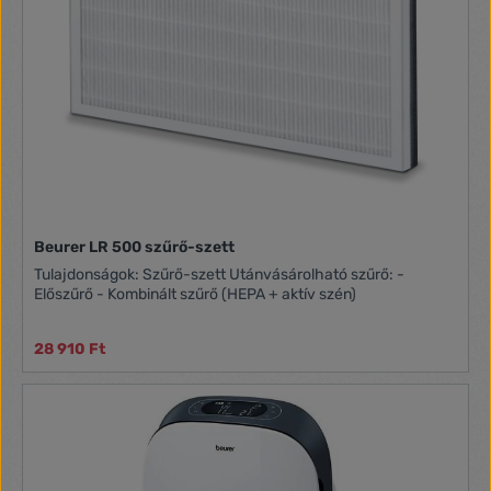
Beurer LR 500 szűrő-szett
Tulajdonságok: Szűrő-szett Utánvásárolható szűrő: -
Előszűrő - Kombinált szűrő (HEPA + aktív szén)
28 910 Ft