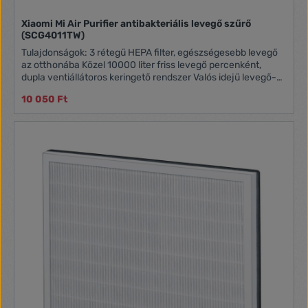
Xiaomi Mi Air Purifier antibakteriális levegő szűrő
(SCG4011TW)
Tulajdonságok: 3 rétegű HEPA filter, egészségesebb levegő
az otthonába Közel 10000 liter friss levegő percenként,
dupla ventiállátoros keringető rendszer Valós idejű levegő-
minőség ellenőrzés, távoli vezérlés és értesítések
10 050 Ft