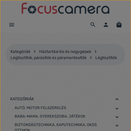
Ugrás a fő tartalomra
Kategóriák
Háztartási kis és nagygépek
Légtisztítók, párásítók és páramentesítők
Légtisztítók
KATEGÓRIÁK
AUTÓ, MOTOR FELSZERELÉS
BABA-MAMA, GYEREKSZOBA, JÁTÉKOK
BIZTONSÁGTECHNIKA, KAPUTECHNIKA, OKOS
OTTHON