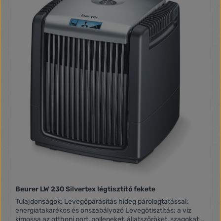
Automatikus kikapcsolás: igen Beurer Connect: igen A szűrő
típusa: háromrétegű szűrőrendszer Szűrőcsere-jelző: igen
Kompatibilis: iOS 9.0 és Android ™ 5.0, Bluetooth® 4.0 vagy
újabb Teljesítmény: 65W Maximum szoba méret: 35 - 100 m2
Éjszakai mód: igen Beállítások: 4 + turbó üzemmód
Technológia: HEPA szűrő Időzítő funkció: igen, 1-24 óra
Beurer LW 230 Silvertex légtisztító fekete
Tulajdonságok: Levegőpárásítás hideg párologtatással:
energiatakarékos és önszabályozó Levegőtisztítás: a víz
kimossa az otthoni port, polleneket, állatszőröket, szagokat a