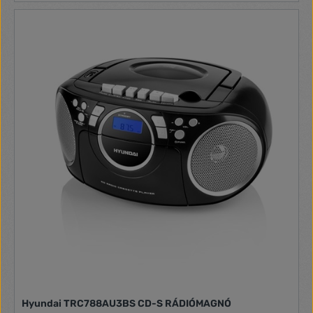
1,5 V AAA típusú elem (az elemeket a csomag nem
tartalmazza) Méret: (szélesség / magasság / mélység) 61 x
122 x 27 mm Tömeg: 82 g
Hyundai TRC788AU3BS CD-S RÁDIÓMAGNÓ