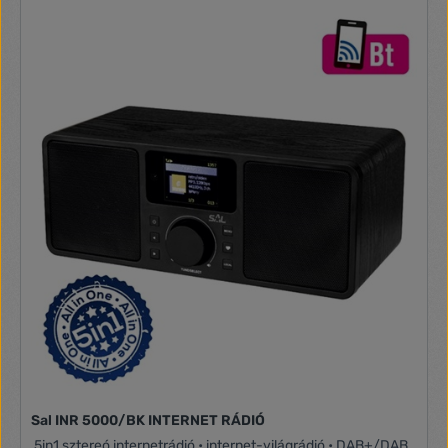
Sal INR 5000/BK INTERNET RÁDIÓ
5in1 sztereó internetrádió • internet-világrádió • DAB+/DAB