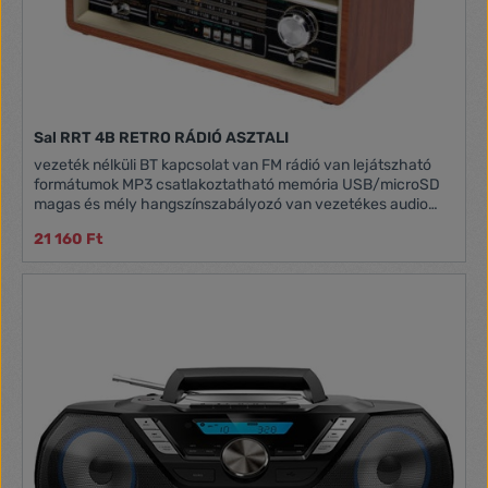
Sal RRT 4B RETRO RÁDIÓ ASZTALI
vezeték nélküli BT kapcsolat van FM rádió van lejátszható
formátumok MP3 csatlakoztatható memória USB/microSD
magas és mély hangszínszabályozó van vezetékes audio
bemenet AUX IN fejhallgató-csatlakozó aljzat O3,5 mm jack
21 160 Ft
működési / töltési idő 16 / 8 óra tartozék hálózati kábel
távirányító (CR2025 gombelem) tápellátás hálózati kábel
beépített akkumulátor 6 x 1,5 V (D/LR20) elem, nem tartozék
külső 9…12 V adapter vagy akkumulátor, nem tartozék
méret 320 x 210 x 150 mm