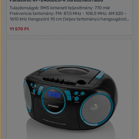
Panasonic RF-2400DEG-K hordozható rádió
Tulajdonságok: RMS kimeneti teljesítmény: 770 mW
Frekvencia tartomány: FM: 87,5 MHz - 108,0 MHz; AM 520 –
1610 kHz Hangszóró 10 cm (teljes tartományú hangsugárzó)
Áramellátás: 230-240 V-os hálózati áram, 50 Hz; 6 V-os
11 570 Ft
akkumulátor (4 db UM-3)