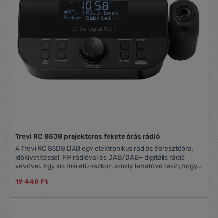
Trevi RC 85D8 projektoros fekete órás rádió
A Trevi RC 85D8 DAB egy elektronikus rádiós ébresztőóra,
időkivetítéssel, FM rádióval és DAB/DAB+ digitális rádió
vevővel. Egy kis méretű eszköz, amely lehetővé teszi, hogy
mindig tudja a pontos időt, és elkerülje a kellemetlen
19 440 Ft
késéseket a találkozásokkor, az iskolában vagy a
munkahelyen. Nagyméretű LED-kijelzőjén minden
szükséges információ megtekinthető: idő, hangerő,
rádióállomás, és ha a rádióállomás RDS-t sugároz akkor az