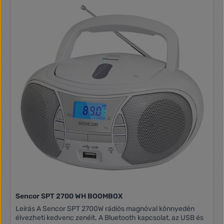
fel kedvenc zenénket, hiszen a készülék erre is alkalmas.
Használhatjuk hálózati áramforrásról, de működik elemről is
(nem tartozék), így magunkkal tudjuk vinni akár egy
kirándulás alkalmával is. Ha magnókazetta, akkor a Trevi
RR501 készüléke a tökéletes választásunk! MP3 lejátszás
Bluetooth zeneátvitel USB csatlakozó és SD kártya olvasó
Kazetta lejátszás és felvétel Automatikus ALC stop AM/FM
rádió Kihúzható FM rádió antenna Tápellátás 230V / 50 Hz
vagy 4db elem (góliát,D,UM1) Méretek: 317 x 114 x 89 mm
Kék szín USB penddrive nem tartozék.
Sencor SPT 2700 WH BOOMBOX
Leírás A Sencor SPT 2700W rádiós magnóval könnyedén
élvezheti kedvenc zenéit. A Bluetooth kapcsolat, az USB és