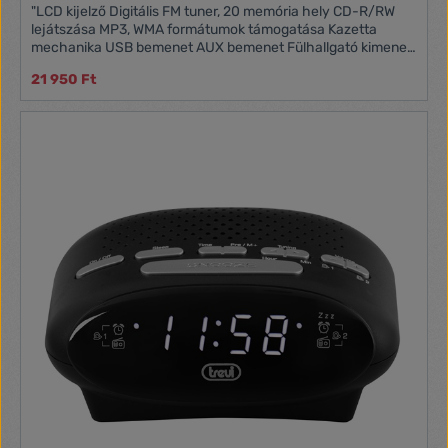
"LCD kijelző Digitális FM tuner, 20 memória hely CD-R/RW
lejátszása MP3, WMA formátumok támogatása Kazetta
mechanika USB bemenet AUX bemenet Fülhallgató kimenet
Kimeneti teljesítmény 2 x 1,5 W"""
21 950 Ft