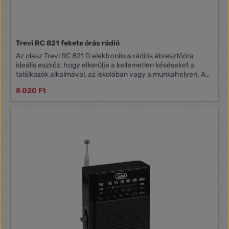
Trevi RC 821 fekete órás rádió
Az olasz Trevi RC 821 D elektronikus rádiós ébresztőóra
ideális eszköz, hogy elkerülje a kellemetlen késéseket a
találkozók alkalmával, az iskolában vagy a munkahelyen. Az
RC 821 D-vel lehetőség van egy ébresztési időpont
8 020 Ft
programozására, amely FM rádióval vagy csengőhanggal a
kiválasztott időpontban aktiválódik. A Szundi funkciónak
köszönhetően egy rövid időre megszakíthatja az ébresztést.
Ezenkívül beprogramozhatja az órás rádiót, hogy a rádió
kikapcsoljon egy bizonyos idő után az alvó funkciónak
köszönhetően. A Trevi RC 821 D rádiós ébresztőóra
tápkábellel működik, és elsötétedésgátló elemtartóval
rendelkezik.