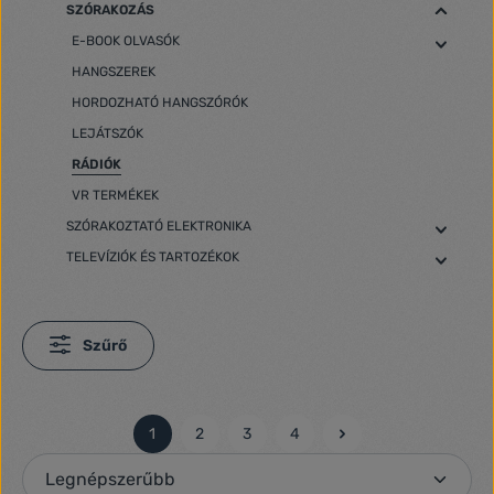
SZÓRAKOZÁS
E-BOOK OLVASÓK
HANGSZEREK
HORDOZHATÓ HANGSZÓRÓK
LEJÁTSZÓK
RÁDIÓK
VR TERMÉKEK
SZÓRAKOZTATÓ ELEKTRONIKA
TELEVÍZIÓK ÉS TARTOZÉKOK
Szűrő
1
2
3
4
Oldal
Oldal
Oldal
Oldal