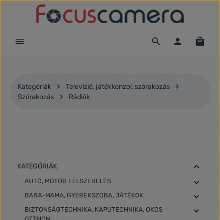
Ugrás a fő tartalomra
Kategóriák
Televízió, játékkonzol, szórakozás
Szórakozás
Rádiók
KATEGÓRIÁK
AUTÓ, MOTOR FELSZERELÉS
BABA-MAMA, GYEREKSZOBA, JÁTÉKOK
BIZTONSÁGTECHNIKA, KAPUTECHNIKA, OKOS
OTTHON