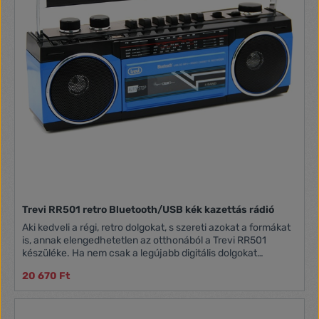
Világvevő rádió FM/AM/SW sávok Manuális hangolás
Hordozható elemes rádió Beépített hangszóró 3,5mm-es
jack csatlakozó Fekete színű 2 db AA elemmel működik. Az
elem nem tartozék. Méretek: 120 x 32.6 x 77 mm
Trevi RR501 retro Bluetooth/USB kék kazettás rádió
Aki kedveli a régi, retro dolgokat, s szereti azokat a formákat
is, annak elengedhetetlen az otthonából a Trevi RR501
készüléke. Ha nem csak a legújabb digitális dolgokat
szeretnénk használni a készülékkel, mint például a Bluetooth
20 670 Ft
kapcsolat, hanem szeretnénk régi kazettáinkról is
meghallgatni kedvenc zenéinket, akkor ez a készülék lesz a
tökéletes választás. Ugyanúgy, mint a régi időkben,
hallgassuk kedvencünket a kazettáról, vagy éppen vegyük