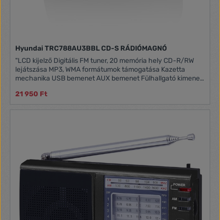
Hyundai TRC788AU3BBL CD-S RÁDIÓMAGNÓ
"LCD kijelző Digitális FM tuner, 20 memória hely CD-R/RW
lejátszása MP3, WMA formátumok támogatása Kazetta
mechanika USB bemenet AUX bemenet Fülhallgató kimenet
Kimeneti teljesítmény 2 x 1,5 W"""
21 950 Ft