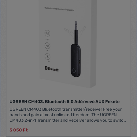
UGREEN CM403, Bluetooth 5.0 Adó/vevő AUX Fekete
UGREEN CM403 Bluetooth transmitter/receiver Free your
hands and gain almost unlimited freedom. The UGREEN
CM403 2-in-1 Transmitter and Receiver allows you to switch
between transmitting and receiving signals at will and
5 050 Ft
delivers superior HD sound quality. Bluetooth 5.0
connectivity and a ceramic antenna guarantee a fast, stable