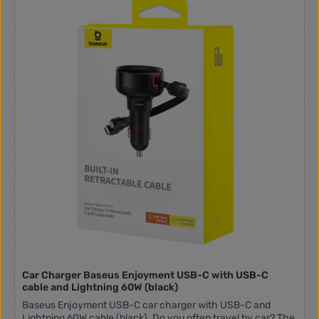
charging, but also about the safety of your devices. The
FFEH0 is equipped with a number of safety features, so you
don't have to worry about excessive current, power, or
voltage. The charger also protects your batteries from
overheating and short-circuiting. Manufacturer Vention
Model FFEH0 Compatibility Universal Material Aluminum
Input voltage 12-24V Port type 2 x USB-A 30W Maximum
output power for a single port 30 W Fast charging QC 3.0,
SCP, FCP, AFC, BC1.2, Apple 2.4A, etc.
Car Charger Baseus Enjoyment USB-C with USB-C
cable and Lightning 60W (black)
Baseus Enjoyment USB-C car charger with USB-C and
Lightning 60W cable (black). Do you often travel by car? The