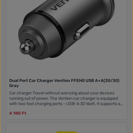
Transmission Distance 5-10m Weight 30g Dimensions 50 x
30 x 83mm Functions Charger, USB reader, call handling, FM
transmission
Dual Port Car Charger Vention FFEH0 USB A+A(30/30)
Gray
Car charger Travel without worrying about your devices
running out of power. The Vention car charger is equipped
with two fast charging ports - USB-A 30 Watt. It supports an
input voltage range of 12-24 volts, making it a reliable
4 180 Ft
accessory for any type of vehicle. Sturdy aluminum
construction and LED indicator are additional advantages
that make using the charger convenient and hassle-free.
Safety first The Vention car charger is not only about fast