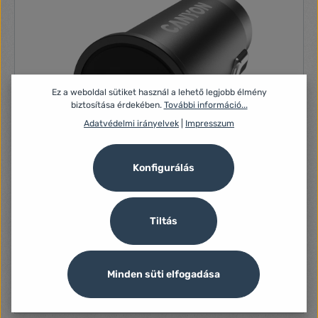
USB2: 5V / 2.4A; USB1 + USB2: 5V / 4,8A; Max. 24W Tömeg:
28 g Méretek: 34 mm x 59,5 mm
Ez a weboldal sütiket használ a lehető legjobb élmény
biztosítása érdekében.
További információ...
Adatvédelmi irányelvek
|
Impresszum
Konfigurálás
Tiltás
Canyon CNS-CCA20B autós töltő
Autós töltő, 1xUSB-C, 12V, 3A, 20W, PD, Black
Minden süti elfogadása
1 070 Ft