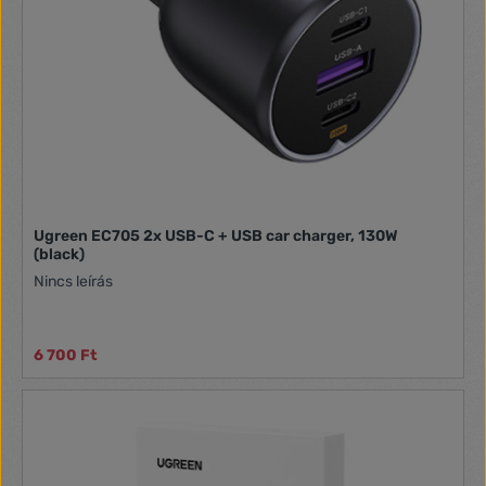
5V/2.4A Kimeneti teljesítmény: 5V/4.8A Bemeneti
feszültség: DC 12-24V
Ugreen EC705 2x USB-C + USB car charger, 130W
(black)
Nincs leírás
6 700 Ft