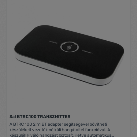
about fast charging, but also about the safety of your
devices. The FFBH0 is equipped with a number of safety
features, so you don't have to worry about excessive
current, power, or voltage. The charger also protects your
batteries from overheating and short-circuiting.
Manufacturer Vention Model FFBH0 Compatibility Universal
Material Aluminum Input voltage 20V Port type USB-A +
USB-C (18/20 W) Fast charging Yes
Sal BTRC100 TRANSZMITTER
A BTRC 100 2in1 BT adapter segítségével bővítheti
készülékeit vezeték nélküli hangátvitel funkcióval. A
készülék kiváló hangzást biztosít, illetve automatikus