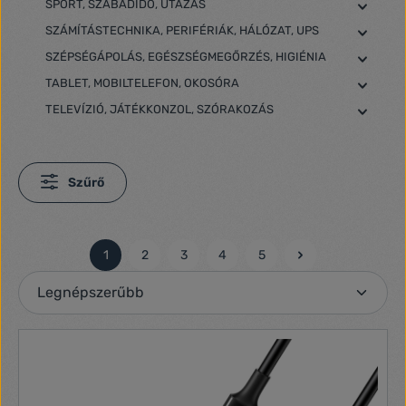
SPORT, SZABADIDŐ, UTAZÁS
SZÁMÍTÁSTECHNIKA, PERIFÉRIÁK, HÁLÓZAT, UPS
SZÉPSÉGÁPOLÁS, EGÉSZSÉGMEGŐRZÉS, HIGIÉNIA
TABLET, MOBILTELEFON, OKOSÓRA
TELEVÍZIÓ, JÁTÉKKONZOL, SZÓRAKOZÁS
Szűrő
1
2
3
4
5
Oldal
Oldal
Oldal
Oldal
Oldal