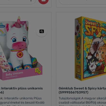
zerepjáték azonnal kezdetét is
színes golyócskákkal. A sárga 
 remekül fejleszti a gyerekek
csörög, ha a babák forgatják azt
ét!
meglepetés játékkal a többi ABC
kockához hasonlóan, melyek m
egymásra építhető.
 Interaktív plüss unikornis
Gémklub Sweet & Spicy kárty
6)
(5999556753957)
is Plüss
Tulajdonságok:A magyar sikerj
yarul énekel és beszél Kiváló
családi változata! Blöffölj okos