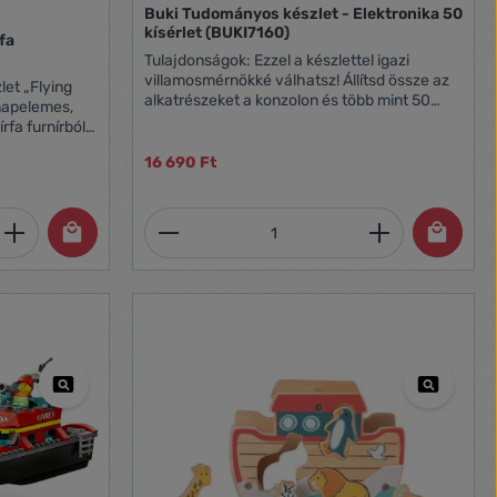
Buki Tudományos készlet - Elektronika 50
kísérlet (BUKI7160)
fa
Tulajdonságok: Ezzel a készlettel igazi
villamosmérnökké válhatsz! Állítsd össze az
let „Flying
alkatrészeket a konzolon és több mint 50
napelemes,
elektronikus műveletet végezhetsz A játék
írfa furnírból
illusztrált színes útmutatót tartalmaz
ymáshoz
16 690 Ft
észletes
erekek is
ni ezt az
et, vagy használja a gombokat a mennyi
 Adja meg a kívánt mennyiséget, vagy h
Termékmennyiség: Adja meg 
a motorral
rrasztásra
opellere úgy
ák, ha a
gyes modell
erekeknek nem
nél
rc szükséges.
 egy gyerek
shoz, az
ogramhoz. És
 befesthetik a