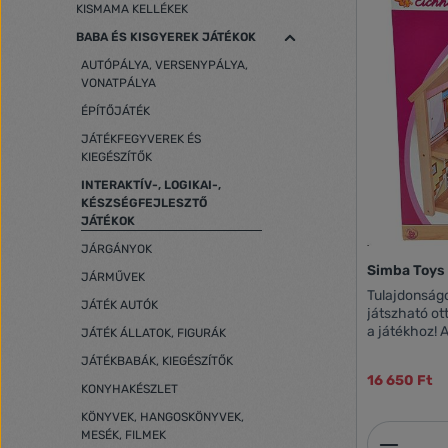
KISMAMA KELLÉKEK
BABA ÉS KISGYEREK JÁTÉKOK
AUTÓPÁLYA, VERSENYPÁLYA,
VONATPÁLYA
ÉPÍTŐJÁTÉK
JÁTÉKFEGYVEREK ÉS
KIEGÉSZÍTŐK
INTERAKTÍV-, LOGIKAI-,
KÉSZSÉGFEJLESZTŐ
JÁTÉKOK
JÁRGÁNYOK
Simba Toys
JÁRMŰVEK
Tulajdonságo
JÁTÉK AUTÓK
játszható ot
a játékhoz! 
JÁTÉK ÁLLATOK, FIGURÁK
babaház a k
JÁTÉKBABÁK, KIEGÉSZÍTŐK
játékélményt
16 650 Ft
található be
KONYHAKÉSZLET
elkezdéséhez
KÖNYVEK, HANGOSKÖNYVEK,
kiegészítőkke
Termék
MESÉK, FILMEK
igazi dísze l