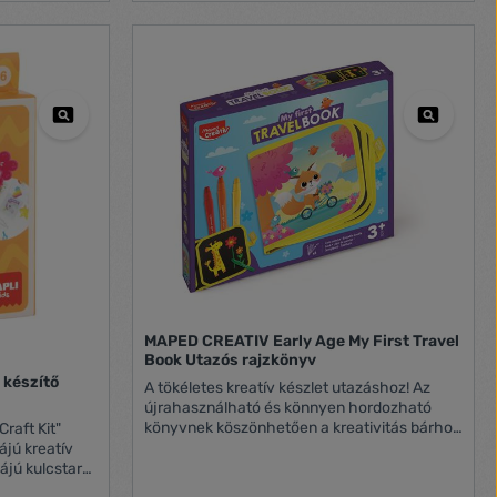
k építés
díszítéséhez -használati útmutató Ajánlott
thatják,
korosztály: 6+ év Gyártó/első EU
etik a
ek!
forgalmazó elérhetősége: MAPED SAS 530
képétA
és ne vedd a
route de Pringy - 74370 Argonay
fejlesztése –
yelete mellett
sophie.souillard@maped.fr www.maped.com
s LEGO® játék
csfontosságú
route de
ppontban a
megfelel a
ww.maped.com
, annak
s
tt
yújtsanak, ami
MAPED CREATIV Early Age My First Travel
Book Utazós rajzkönyv
ó készítő
A tökéletes kreatív készlet utazáshoz! Az
újrahasználható és könnyen hordozható
könyvnek köszönhetően a kreativitás bárhol,
Craft Kit"
bármikor szabadon szárnyalhat. Elég csak
elővenni a készletben található zsírkrétákat,
ájú kulcstartó
és már kezdődhet is az alkotás! A
den szükséges