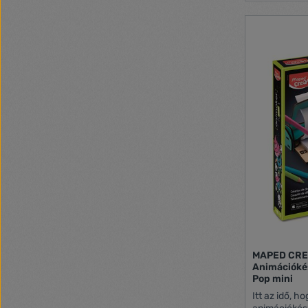
MAPED CREA
Animációkés
Pop mini
Itt az idő, h