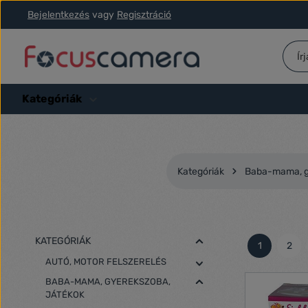
Bejelentkezés
vagy
Regisztráció
ás a fő tartalomra
Ugrás a kereséshez
Ugrás a fő navigációhoz
Kategóriák
Kategóriák
Baba-mama, g
KATEGÓRIÁK
1
2
Oldal
Olda
AUTÓ, MOTOR FELSZERELÉS
BABA-MAMA, GYEREKSZOBA,
JÁTÉKOK