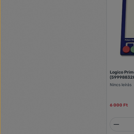
Logico Prim
(59998832
Nincs leírás
6 000 Ft
Termék