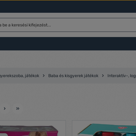
yerekszoba, játékok
Baba és kisgyerek játékok
Interaktív-, lo
l