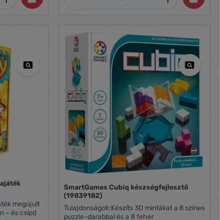
legnagyobbtól a legkisebbig sorban egymás
kocka szintén
tetejére illeszteni. Ha elkészültél, a sárga
, oldalain tele
színű, zsiráf mintájú csészét helyezd fel
 aktív
utolsóként és már kész is a kb 81cm magas
indegyike
tornyod. A játékkal gyakorolhatod a
formaillesztést és a csészék egymásba
rakosgatását is ezzel fejlesztve
kézügyességed és mozgáskoordinációd.
10db toronyépítő csésze 5db formaillesztő
1db vödör Magasság: ~81cm Anyaga:
műanyag
ajáték
SmartGames Cubiq készségfejlesztő
(19839182)
áték megújult
Tulajdonságok:Készíts 3D mintákat a 8 színes
an – és csípd
puzzle-darabbal és a 8 fehér