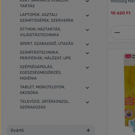
KERT, BARKÁCS, KISÁLLAT
minőség Mér
TARTÁS
10 620 Ft
LAPTOPOK, ASZTALI
SZÁMÍTÓGÉPEK, SZERVEREK
Termék
OTTHON, HÁZTARTÁS,
VILÁGÍTÁSTECHNIKA
SPORT, SZABADIDŐ, UTAZÁS
SZÁMÍTÁSTECHNIKA,
PERIFÉRIÁK, HÁLÓZAT, UPS
SZÉPSÉGÁPOLÁS,
EGÉSZSÉGMEGŐRZÉS,
HIGIÉNIA
TABLET, MOBILTELEFON,
OKOSÓRA
TELEVÍZIÓ, JÁTÉKKONZOL,
SZÓRAKOZÁS
Gyártó