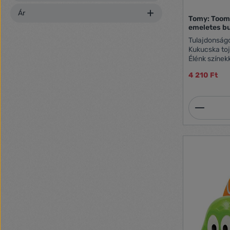
Ár
Tomy: Toomi
emeletes bu
Tulajdonságok: Emeletes busz já
Kukucska tojással Fejlesztő
Élénk színek
4 210 Ft
Termék