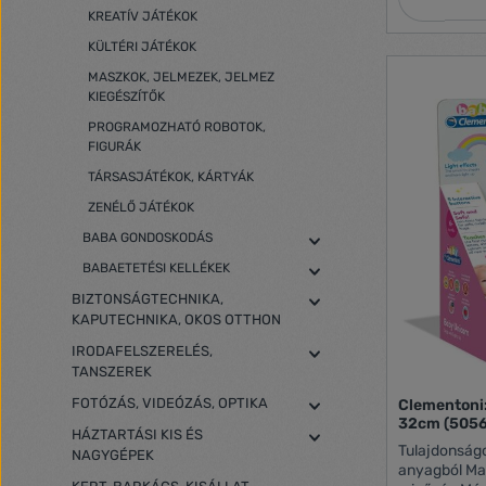
vár rád. A s
KREATÍV JÁTÉKOK
veheti, mely
KÜLTÉRI JÁTÉKOK
személyiség
MASZKOK, JELMEZEK, JELMEZ
KIEGÉSZÍTŐK
PROGRAMOZHATÓ ROBOTOK,
FIGURÁK
TÁRSASJÁTÉKOK, KÁRTYÁK
ZENÉLŐ JÁTÉKOK
BABA GONDOSKODÁS
BABAETETÉSI KELLÉKEK
BIZTONSÁGTECHNIKA,
KAPUTECHNIKA, OKOS OTTHON
IRODAFELSZERELÉS,
TANSZEREK
FOTÓZÁS, VIDEÓZÁS, OPTIKA
Clementoni:
32cm (5056
HÁZTARTÁSI KIS ÉS
Tulajdonságok: Interaktív unikorn
NAGYGÉPEK
anyagból Mag