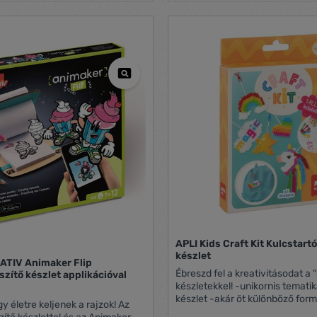
LEGO® Builder appal a gyereke
tintapárna -1 tisztítókendő Ajánlott
közben minden szögből felnagyí
korosztály: 3+ év Biztonsági
megforgathatják és megjeleníth
figyelmeztetések: Kis alkatrész
készletben található modellek 
Fulladásveszély! Ne nyalogasd 
gyerekek kreatív készségeinek 
szádba a festéket! Felnőtt felüg
A gyerekek az önálló és a közö
használható! Gyártó/első EU forgalmazó
közben az önbizalmukat és kul
elérhetősége: MAPED SAS 530 
készségeiket is fejlesztikKözé
Pringy - 74370 Argonay
minőség – Minden LEGO® elem 
sophie.souillard@maped.fr w
szigorú iparági szabványoknak
érdekében, hogy egységesek é
kompatibilisek legyenek, emelle
szórakoztató építési élményt n
már 1958 óta így van
APLI Kids Craft Kit Kulcstart
készlet
TIV Animaker Flip
Ébreszd fel a kreativitásodat a "
zítő készlet applikációval
készletekkel! -unikornis tematikájú kreatív
készlet -akár öt különböző form
ogy életre keljenek a rajzok! Az
is elkészíthető -a csomag min