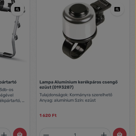
pártartó
Lampa Alumínium kerékpáros csengő
ezüst (0193287)
Tulajdonságok: Kormányra szerelhető
Anyag: alumínium Szín: ezüst
ékpártartó, 3
1 620 Ft
et, vagy használja a gombokat a mennyi
 Adja meg a kívánt mennyiséget, vagy h
Termékmennyiség: Adja meg 