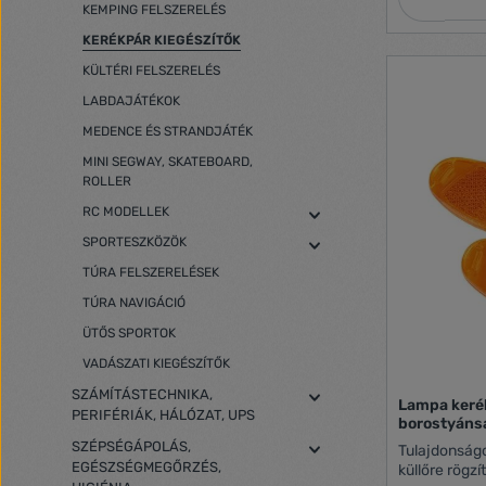
KEMPING FELSZERELÉS
KERÉKPÁR KIEGÉSZÍTŐK
KÜLTÉRI FELSZERELÉS
LABDAJÁTÉKOK
MEDENCE ÉS STRANDJÁTÉK
MINI SEGWAY, SKATEBOARD,
ROLLER
RC MODELLEK
SPORTESZKÖZÖK
TÚRA FELSZERELÉSEK
TÚRA NAVIGÁCIÓ
ÜTŐS SPORTOK
VADÁSZATI KIEGÉSZÍTŐK
SZÁMÍTÁSTECHNIKA,
Lampa keré
PERIFÉRIÁK, HÁLÓZAT, UPS
borostyáns
SZÉPSÉGÁPOLÁS,
Tulajdonságok: 4 darabos kiszerelés
EGÉSZSÉGMEGŐRZÉS,
küllőre rögzí