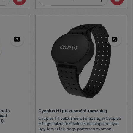
zható
Cycplus H1 pulzusmérő karszalag
val -
Cycplus H1 pulzusmérő karszalag A Cycplus
I)
H1 egy pulzusérzékelős karszalag, amelyet
úgy terveztek, hogy pontosan nyomon