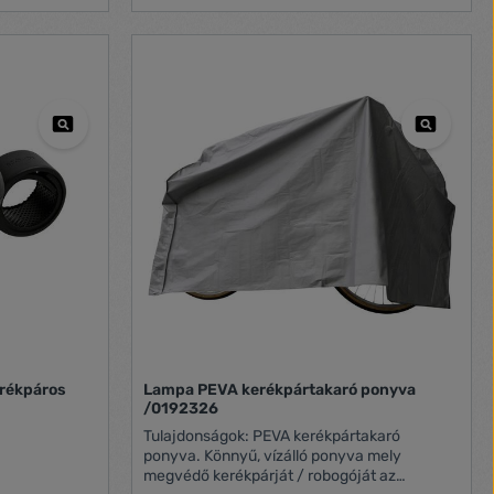
erékpáros
Lampa PEVA kerékpártakaró ponyva
/0192326
Tulajdonságok: PEVA kerékpártakaró
ponyva. Könnyű, vízálló ponyva mely
megvédő kerékpárját / robogóját az