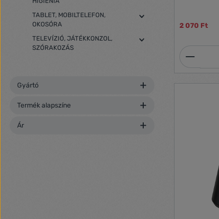
HIGIÉNIA
TABLET, MOBILTELEFON,
OKOSÓRA
2 070 Ft
TELEVÍZIÓ, JÁTÉKKONZOL,
SZÓRAKOZÁS
Termék
Gyártó
Termék alapszíne
Ár