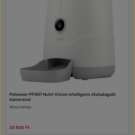
Petoneer PF007 Nutri Vision intelligens ételadagoló
kamerával
Nincs leírás
33 820 Ft