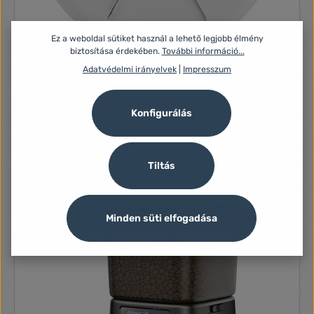
Ez a weboldal sütiket használ a lehető legjobb élmény
biztosítása érdekében.
További információ...
Adatvédelmi irányelvek
|
Impresszum
Rojeco 2L automata macskaeledel gombos verziója
Nincs leírás
Konfigurálás
18 880 Ft
Tiltás
Minden süti elfogadása