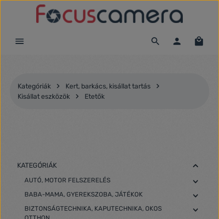
Ugrás a fő tartalomra
Kategóriák
Kert, barkács, kisállat tartás
Kisállat eszközök
Etetők
KATEGÓRIÁK
AUTÓ, MOTOR FELSZERELÉS
BABA-MAMA, GYEREKSZOBA, JÁTÉKOK
BIZTONSÁGTECHNIKA, KAPUTECHNIKA, OKOS
OTTHON