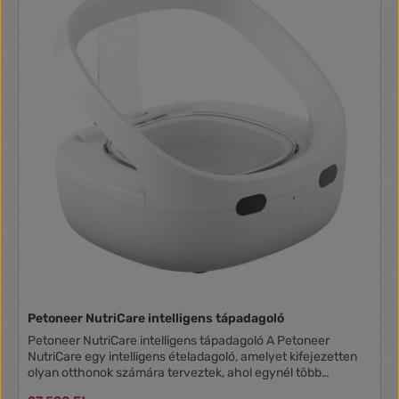
Petoneer NutriCare intelligens tápadagoló
Petoneer NutriCare intelligens tápadagoló A Petoneer
NutriCare egy intelligens ételadagoló, amelyet kifejezetten
olyan otthonok számára terveztek, ahol egynél több
háziállat él. Az RFID technológiának köszönhetően akár tíz