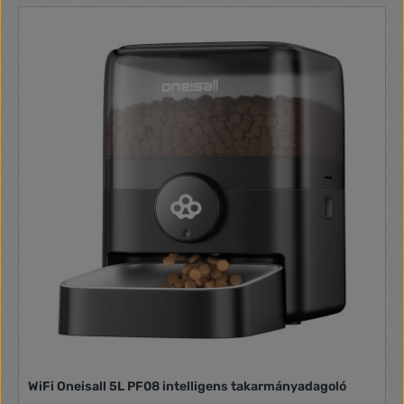
WiFi Oneisall 5L PF08 intelligens takarmányadagoló