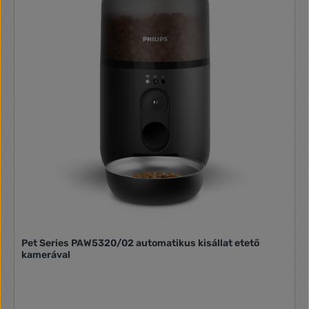
szükség az időzítő használatára! Tulajdonságok Ajánlott:
cicáknak és kis-közepes méretű kutyáknak Folyamatos, 24
órás adagolás 5-12 mm-es tápmérettel használható
Ütemezett adagolás áramszünet esetén is - a beépített (AA
méretű) elemek gondoskodnak az adagolásról Háromszoros
frissen tartó rendszer - 360°-os szilikon tömítés a tartályban
4 fokozatú mélyszűrés Rejtett forgó adagolóajtó
Biztonságok anyaghasználat Az etető felnőtt cicák, vagy
kistermetű kutyák számára 15-20 napig elegendő
mennyiségű eledelt képes tárolni. Műszaki adatok Kapacitás:
3,6 L - kb 1,8 kg szárazeledelnek elegendő Xiaomi Home
alkalmazással kompatibilis Tápkábel hossza: 1,5 m
Teljesítmény: 5,9 W Kimeneti feszültség: 5.9 V, 1.0 A Színe:
Fehér Termék mérete: 311 x 180 x 387 mm Termék súlya: 3,3
kg A csomag tartalma Xiaomi Smart Pet Food Feeder
állateledel adagoló Cserélhető szárítópatron (az adagolóhoz)
Hálózati tápkábel
Pet Series PAW5320/02 automatikus kisállat etető
kamerával