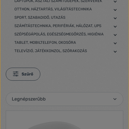
LAPTOPOK, ASZTALI SZÁMÍTÓGÉPEK, SZERVEREK
OTTHON, HÁZTARTÁS, VILÁGÍTÁSTECHNIKA
SPORT, SZABADIDŐ, UTAZÁS
SZÁMÍTÁSTECHNIKA, PERIFÉRIÁK, HÁLÓZAT, UPS
SZÉPSÉGÁPOLÁS, EGÉSZSÉGMEGŐRZÉS, HIGIÉNIA
TABLET, MOBILTELEFON, OKOSÓRA
TELEVÍZIÓ, JÁTÉKKONZOL, SZÓRAKOZÁS
Szűrő