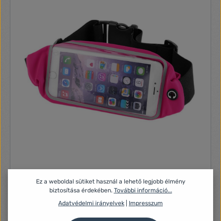
mm · Mérési tartam: 1 mp · Pontosság: 0.1 ° · Szín: Különböző
színek (színválasztás nem lehetséges) · Súly: 73 g · Termék
típus: Infra lázmérő · Wellness jellemzők: Érintésmentes
mérés
1.Neon Collection futóöv, XL-s, 6''-ig, pink
Ez a weboldal sütiket használ a lehető legjobb élmény
Nincs leírás
biztosítása érdekében.
További információ...
Adatvédelmi irányelvek
|
Impresszum