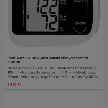
hőmérő gazdaságos és automatikusan kikapcsol, ami azt
jelenti, hogy egy akkumulátorral akár 40 000 mérés is
elvégezhető.Memória a mérésekhezA hőmérő rögzíti az Ön
számára a hőmérséklet alakulását. Az utolsó 32 elvégzett
mérést automatikusan menti a memória.A megemelt
hőmérséklet jelzéseA hőmérő figyelmezteti Önt, ha
magasabb hőmérsékletet mérnek, mint egy megemelt
hőmérsékleten, amely szükség szerint beállítható.Egyszerű
kezelésAz elrendezésnek köszönhetően minden beállítás
egyetlen ujjal elvégezhető. A mérést csak egy gomb
megnyomásával lehet elindítani.Különböző mérési
lehetőségekA TrueLife Care Q7 hőmérő az állatok, a
környezet, a folyadékok vagy a különféle felületek
Profi-Care PC-BMG 3018 Csukló Vérnyomásmérő
hőmérsékletének mérésére is használható.Jellemzők: A
330180
mérési eredmények 0,1 ° C-os mértékegység fokokban,
Fahrenheit-ben mérési tartomány: testhőmérséklet 32–42,5
Műszaki adatok: Kivitel: Csukló · Mandzsetta hossz (max.):
oC Felszíni hőmérséklet 0 - 100 oC · Maximális mérési
195 mm · Mandzsetta hossz (min.): 140 mm · Méret, hossz:
eltérés: testhőmérséklet (36 - 39 oC) + - 0,2 oC Felület + -
63 mm · Méret, magasság: 50 mm · Méret, szélesség: 83 mm
1,0 oC · A szonda távolsága a vizsgált tárgytól 1–3 cm-ig ·
· Súly: 110 g · Termék típus: Vérnyomásmérő
Mérési sebesség ? 0,8 s · Automatikus kikapcsolás 15
7 410 Ft
másodperc utánMűszaki adatok: Alkalmazás:
Homlok,Halánték · Elemek: Mikro akkumulátor (kérem,
rendeljen 2x külön) · Hőmérséklet (max.): 100 °C ·
Hőmérséklet (min.): 0 °C · Memóriahelyek: 32 · Méret, hossz:
36.5 mm · Méret, magasság: 132 mm · Méret, szélesség: 93