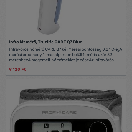
Infra lázmérő, Truelife CARE Q7 Blue
Infravörös hőmérő CARE Q7 kékMérési pontosság 0,2 ° C-igA
mérési eredmény 1 másodpercen belülMemória akár 32
méréshezA megemelt hőmérséklet jelzéseAz infravörös
sugárzás technológiáját használja, és így néhány pillanat
9 120 Ft
alatt nagyon pontos eredményeket ér el. Elegendő a
hőmérőt közelebb hozni a tárgyhoz, és egy másodpercen
belül pontos mérési eredményt kap.Gyors mérésAz érintés
nélküli mérés nagy előnye a sebesség - a gomb
megnyomásától számított 1 másodpercen belül megkapja a
mérési eredményt.PontosságAz infravörös sugárzás
retrospektív elemzésének technológiai újdonságának
köszönhetően 0,2 ° C mérési pontosságot érünk
el.Háttérvilágítású LCD kijelzőNem kell bekapcsolnia a
lámpákat, és nem szabad kiment a szobából. A
háttérvilágítású kijelzőnek köszönhetően a mérési
eredmény sötétben is olvasható.Hosszú elem élettartamA