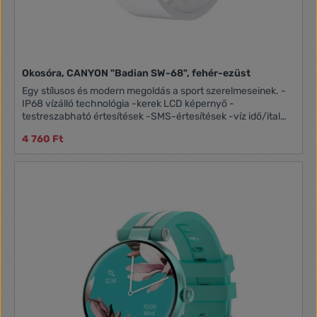
Okosóra, CANYON "Badian SW-68", fehér-ezüst
Egy stílusos és modern megoldás a sport szerelmeseinek. -
IP68 vízálló technológia -kerek LCD képernyő -
testreszabható értesítések -SMS-értesítések -víz idő/ital
emlékeztető -mozgásigény-emlékeztető -pulzusmérő és
4 760 Ft
gyorsulásmérő -vérnyomás-mérő -oxigén telítettségi szint-
mérő -részletes tevékenységi statisztikák -női naptár -
alvásfigyelés -intelligens ébresztőóra -cserélhető
számlapok -22 népszerű sportmód -kamera és zenelejátszó
vezérlés -telepített játékok -időjárás-kijelzés -alacsony
energia fogyasztás -kompatibilis az Android 5.1+, iOS 12.0+
verziókkal -2 év garancia