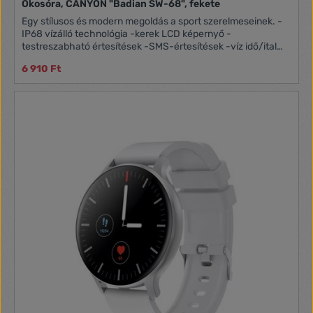
Okosóra, CANYON "Badian SW-68", fekete
Egy stílusos és modern megoldás a sport szerelmeseinek. -
IP68 vízálló technológia -kerek LCD képernyő -
testreszabható értesítések -SMS-értesítések -víz idő/ital
emlékeztető -mozgásigény-emlékeztető -pulzusmérő és
6 910 Ft
gyorsulásmérő -vérnyomás-mérő -oxigén telítettségi szint-
mérő -részletes tevékenységi statisztikák -női naptár -
alvásfigyelés -intelligens ébresztőóra -cserélhető
számlapok -22 népszerű sportmód -kamera és zenelejátszó
vezérlés -telepített játékok -időjárás-kijelzés -alacsony
energia fogyasztás -kompatibilis az Android 5.1+, iOS 12.0+
verziókkal -2 év garancia