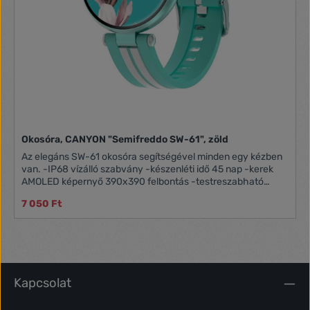
Okosóra, CANYON "Semifreddo SW-61", zöld
Az elegáns SW-61 okosóra segítségével minden egy kézben
van. -IP68 vízálló szabvány -készenléti idő 45 nap -kerek
AMOLED képernyő 390x390 felbontás -testreszabható
értesítések -SMS-értesítések -víz idő/ital emlékeztető -
7 050 Ft
mozgásszegény emlékeztető -pulzusmérő és
gyorsulásmérő -vérnyomás-mérés -oxigén telítettségi
szint-mérés -részletes tevékenységi statisztikák -női naptár
-alvásfigyelés -intelligens ébresztőóra -cserélhető
számlapok -25 népszerű sportmód -kamera és zenelejátszó
vezérlés -telepített játékok -időjárás-kijelzés -alacsony
energia fogyasztás -kompatibilis az Android 5.1+, iOS 12.0+
Kapcsolat
verziókkal -2 év garancia