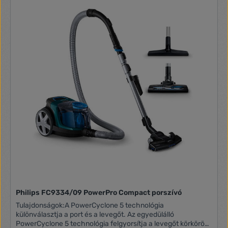
sérülésektől Praktikus fogantyú az egyszerű kezeléshez
Tápkábel hossza 6 m 360 ° forgatható első kerék Lágy
görgők gyengédek a sima padlón (pl. fa, PVC, vinil, linóleum,
marmóleum stb.) A tápkábel automatikus tekercselése A
tartozékok csatlakozási átmérője 32 mm Szűrő típusa: HEPA
H 12 Energiafogyasztás: 850 W A portartály térfogata: 3,2 l
Zajszint: 80 dB(A) A csomagban a porszívóval együtt
megtalálható: Univerzális padlószívófej kihúzható kefével
Turbókefe - a hatékonyabb porszívózásért - hatékonyan
gyűjti össze a hajat és állati szőrt Kis turbókefe a kárpit
porszívózásához Speciális DermoPet szívófej a háziállatok
szőrének ápolásához Párnaszívófej puha textilfelületek
kíméletes ápolásához Résszívófej a keskeny és nehezen
hozzáférhető helyek porszívózásához (pl. Radiátor
bordákban vagy bútorok mögött) Kefe finom sörtékkel a por
vagy pókháló gyengéd porszívózásához (bútorokon, falakon
vagy festményeken) Fém teleszkópos cső (88 cm), amely
lehetővé teszi az ideális magasság beállítását minden
felhasználó számára
Philips FC9334/09 PowerPro Compact porszívó
Tulajdonságok:A PowerCyclone 5 technológia
különválasztja a port és a levegőt. Az egyedülálló
PowerCyclone 5 technológia felgyorsítja a levegőt körkörös