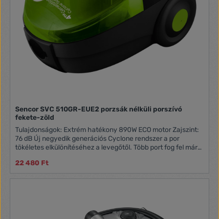
Sencor SVC 510GR-EUE2 porzsák nélküli porszívó
fekete-zöld
Tulajdonságok: Extrém hatékony 890W ECO motor Zajszint:
76 dB Új negyedik generációs Cyclone rendszer a por
tökéletes elkülönítéséhez a levegőtől. Több port fog fel már
az 1. szűrőfokozaton és óvja így a H.E.P.A. szűrőt A negyedik
22 480 Ft
generációs Cyclone System kiküszöböli a kimeneti H.E.P.A
szükségességét 2-részes műanyag tömlő Mosható
bemeneti H.E.P.A. szűrő (H10 osztály) Mosható bemeneti
mikroszűrő Mosható kimeneti mikroszűrő Soft Start funkció
(nem terheli az áramhálózatot a motor-elindításnál) 5-
szintes szűrőrendszer 2 parkoló helyzet a padlószívófejhez
Hatókör 7,5 m (tápkábel hossz 5 m) Automatikus