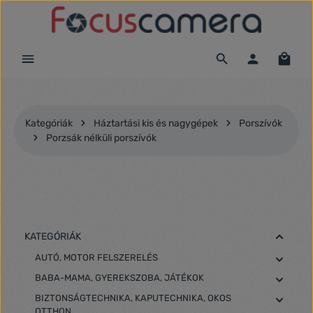
Ugrás a fő tartalomra
Kategóriák
Háztartási kis és nagygépek
Porszívók
Porzsák nélküli porszívók
KATEGÓRIÁK
AUTÓ, MOTOR FELSZERELÉS
BABA-MAMA, GYEREKSZOBA, JÁTÉKOK
BIZTONSÁGTECHNIKA, KAPUTECHNIKA, OKOS
OTTHON