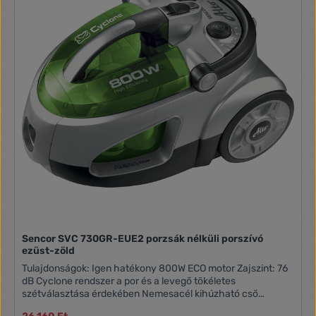
kábelfeltekerés Mosható porzsák Szívóteljesítmény
elektronikus szabályozás Safety Valve funkció (extra motor
beszívás ami megakadályozza a motor túlmelegedését)
Univerzális padlófej kitolható kefével Tartozékok: szűk
szívófej, kárpitfej, kefefej Porzsák térfogat: 1,5 l Méretek
(hossz x szélesség x magasság): 330 × 277 × 225 mm
Tömeg: 3,5 kg
Sencor SVC 730GR-EUE2 porzsák nélküli porszívó
ezüst-zöld
Tulajdonságok: Igen hatékony 800W ECO motor Zajszint: 76
dB Cyclone rendszer a por és a levegő tökéletes
szétválasztása érdekében Nemesacél kihúzható cső
Mosható bemeneti H.E.P.A. szűrő 5-fokozatú szűrőrendszer