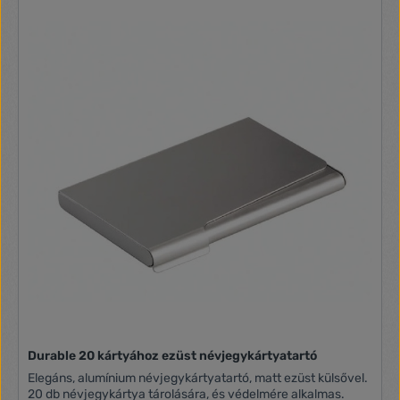
Durable 20 kártyához ezüst névjegykártyatartó
Elegáns, alumínium névjegykártyatartó, matt ezüst külsővel.
20 db névjegykártya tárolására, és védelmére alkalmas.