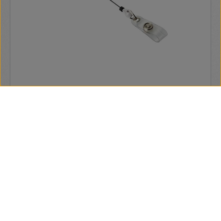
Durable Style jojós patentos 1db fehér névkitűző tartó
Stílusos ovális névjegykártya tartó fémből, fém rögzítéssel.
Lehetővé teszi a biztosági kártyák gyors és könnyű
kezelhetőségét. Hossz: 80 cm
1 710 Ft