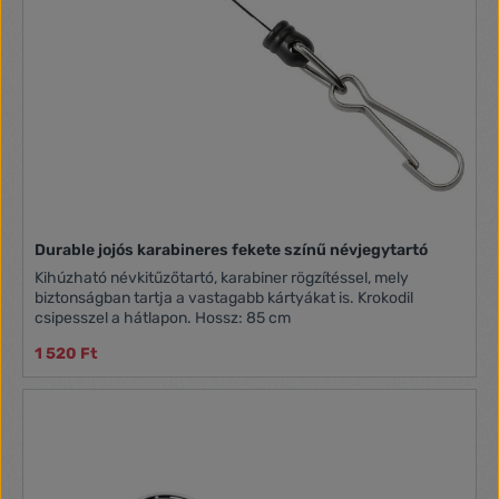
Durable jojós karabineres fekete színű névjegytartó
Kihúzható névkitűzőtartó, karabiner rögzítéssel, mely
biztonságban tartja a vastagabb kártyákat is. Krokodil
csipesszel a hátlapon. Hossz: 85 cm
1 520 Ft