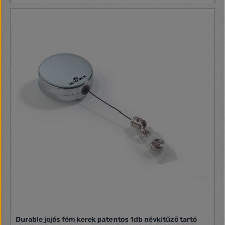
Durable jojós fém kerek patentos 1db névkitűző tartó