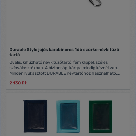
Durable Style jojós karabineres 1db szürke névkitűző
tartó
Ovális, kihúzható névkitűzőtartó, fém klippel, széles
színválasztékban. A biztonsági kártya mindig kéznél van.
Minden lyukasztott DURABLE névtartóhoz használható.
Karabineres rögzítéssel.
2 130 Ft