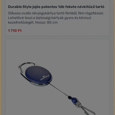
Durable Style jojós patentos 1db fekete névkitűző tartó
Stílusos ovális névjegykártya tartó fémből, fém rögzítéssel.
Lehetővé teszi a biztosági kártyák gyors és könnyű
kezelhetőségét. Hossz: 80 cm
1 710 Ft