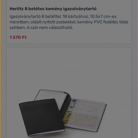
Herlitz 8 betétes kemény igazolványtartó
Igazolványtartó 8 betéttel, 18 kártyához, 10,5x7 cm-es
méretben, oldalt nyitott zsebekkel, kemény PVC fedéllel, több
színben. A szín nem választható.
1 570 Ft