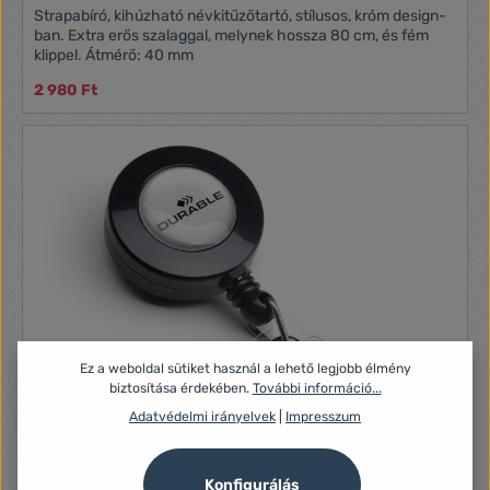
Strapabíró, kihúzható névkitűzőtartó, stílusos, króm design-
ban. Extra erős szalaggal, melynek hossza 80 cm, és fém
klippel. Átmérő: 40 mm
2 980 Ft
Ez a weboldal sütiket használ a lehető legjobb élmény
biztosítása érdekében.
További információ...
Adatvédelmi irányelvek
|
Impresszum
Konfigurálás