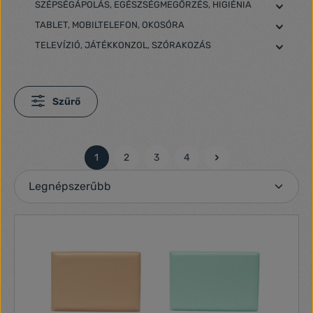
SZÉPSÉGÁPOLÁS, EGÉSZSÉGMEGŐRZÉS, HIGIÉNIA
TABLET, MOBILTELEFON, OKOSÓRA
TELEVÍZIÓ, JÁTÉKKONZOL, SZÓRAKOZÁS
Szűrő
1
2
3
4
Oldal
Oldal
Oldal
Oldal