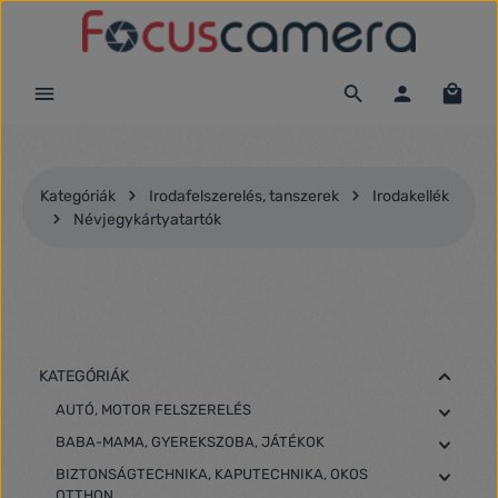
Ugrás a fő tartalomra
Kategóriák
Irodafelszerelés, tanszerek
Irodakellék
Névjegykártyatartók
KATEGÓRIÁK
AUTÓ, MOTOR FELSZERELÉS
BABA-MAMA, GYEREKSZOBA, JÁTÉKOK
BIZTONSÁGTECHNIKA, KAPUTECHNIKA, OKOS
OTTHON