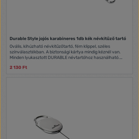
Durable Style jojós karabineres 1db kék névkitűző tartó
Ovális, kihúzható névkitűzőtartó, fém klippel, széles
színválasztékban. A biztonsági kártya mindig kéznél van.
Minden lyukasztott DURABLE névtartóhoz használható.
Karabineres rögzítéssel.
2 130 Ft