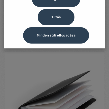
Tiltás
Durable jojós patentos 1db fekete színű névjegytartó
minden kivágással rendelkező DURABLE névkitűzővel
használható Hossz: kb. 85 cm Iideálisan használható
Minden süti elfogadása
biztonsági kártyatartóval (8118)
670 Ft