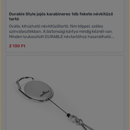
Durable Style jojós karabineres 1db fekete névkitűző
tartó
Ovális, kihúzható névkitűzőtartó, fém klippel, széles
színválasztékban. A biztonsági kártya mindig kéznél van.
Minden lyukasztott DURABLE névtartóhoz használható.
Karabineres rögzítéssel.
2 130 Ft