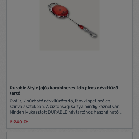
Durable Style jojós karabineres 1db piros névkitűző
tartó
Ovális, kihúzható névkitűzőtartó, fém klippel, széles
színválasztékban. A biztonsági kártya mindig kéznél van.
Minden lyukasztott DURABLE névtartóhoz használható.
Karabineres rögzítéssel.
2 240 Ft