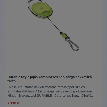
Durable Style jojós karabineres 1db sárga névkitűző
tartó
Ovális, kihúzható névkitűzőtartó, fém klippel, széles
színválasztékban. A biztonsági kártya mindig kéznél van.
Minden lyukasztott DURABLE névtartóhoz használható.
Karabineres rögzítéssel.
2 130 Ft