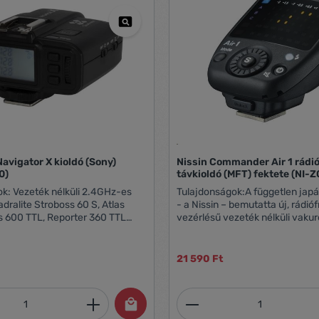
Navigator X kioldó (Sony)
Nissin Commander Air 1 rádi
0)
távkioldó (MFT) fektete (NI-
.4GHz-es
Tulajdonságok:A független jap
ralite Stroboss 60 S, Atlas
- a Nissin – bemutatta új, rádió
s 600 TTL, Reporter 360 TTL
vezérlésű vezeték nélküli vaku
tt használható 100m
ún. Nissin Air System-mel (NAS)
g 32
első vakukészülék a Di700 adap
 Auto működés vagy
rendszerhez. A Di700A a jelenle
21 590 Ft
kézi vezérlés 2 x AA elemes működés
megegyező műszaki paramétere
(kulcsszám: 48m), de ezen kívü
beépített 2.4GHz-es rádióadón 
mennyiség: Adja meg a kívánt mennyiség
Termékmennyiség:
méteres körzetben képes komm