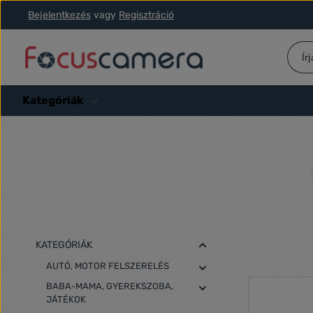
Bejelentkezés
vagy
Regisztráció
ás a fő tartalomra
Ugrás a kereséshez
Ugrás a fő navigációhoz
Kategóriák
KATEGÓRIÁK
AUTÓ, MOTOR FELSZERELÉS
BABA-MAMA, GYEREKSZOBA,
JÁTÉKOK