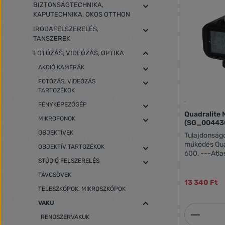
BIZTONSÁGTECHNIKA,
KAPUTECHNIKA, OKOS OTTHON
IRODAFELSZERELÉS,
TANSZEREK
FOTÓZÁS, VIDEÓZÁS, OPTIKA
AKCIÓ KAMERÁK
FOTÓZÁS, VIDEÓZÁS
TARTOZÉKOK
FÉNYKÉPEZŐGÉP
Quadralite 
MIKROFONOK
(SG_00443
OBJEKTÍVEK
Tulajdonságok: Vezeték nélküli 2
működés Quad
OBJEKTÍV TARTOZÉKOK
600, ---Atla
STÚDIÓ FELSZERELÉS
vakukkal együ
hatótávolság 1/8000s szinkronsebessé
TÁVCSÖVEK
csatorna 5 csoportban
13 340 Ft
TELESZKÓPOK, MIKROSZKÓPOK
VAKU
Termék
RENDSZERVAKUK