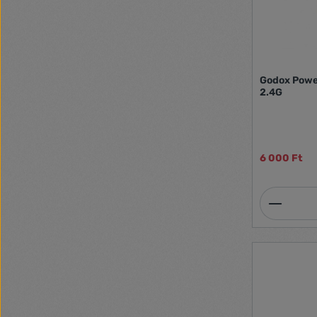
Godox Powe
2.4G
6 000 Ft
Termék