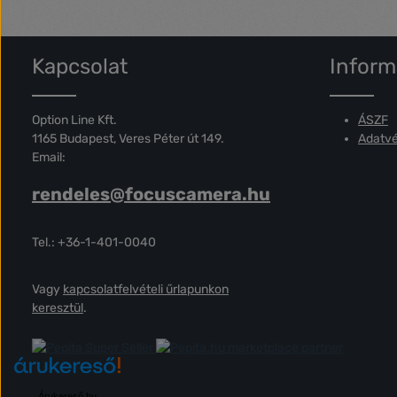
Kapcsolat
Inform
Option Line Kft.
ÁSZF
1165 Budapest, Veres Péter út 149.
Adatvé
Email:
rendeles@focuscamera.hu
Tel.: +36-1-401-0040
Vagy
kapcsolatfelvételi űrlapunkon
keresztül
.
marketplace partner
Árukereső.hu