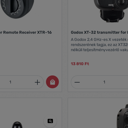
r Remote Receiver XTR-16
Godox XT-32 transmitter for
A Godox 2,4 GHz-es X vezeték n
rendszerének tagja, ez az XT3
nélküli teljesítményvezérlő vaku
Godox-tól segít létrehozni és á
irányítást a vezeték nélküli vak
13 810 Ft
felett.
mennyiség: Adja meg a kívánt mennyiség
Termékmennyiség: