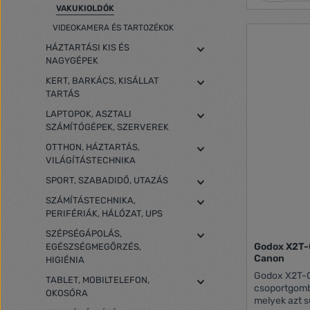
VAKUKIOLDÓK
VIDEOKAMERA ÉS TARTOZÉKOK
HÁZTARTÁSI KIS ÉS
NAGYGÉPEK
KERT, BARKÁCS, KISÁLLAT
TARTÁS
LAPTOPOK, ASZTALI
SZÁMÍTÓGÉPEK, SZERVEREK
OTTHON, HÁZTARTÁS,
VILÁGÍTÁSTECHNIKA
SPORT, SZABADIDŐ, UTAZÁS
SZÁMÍTÁSTECHNIKA,
PERIFÉRIÁK, HÁLÓZAT, UPS
SZÉPSÉGÁPOLÁS,
Godox X2T-C
EGÉSZSÉGMEGŐRZÉS,
Canon
HIGIÉNIA
Godox X2T-C
TABLET, MOBILTELEFON,
csoportgombo
OKOSÓRA
melyek azt s