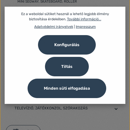
MINI SEGWAY, SKATEBOARD, ROLLER
RC MODELLEK
Ez a weboldal sütiket használ a lehető legjobb élmény
FÖLDI ÉS LÉGI JÁRMŰVEK
biztosítása érdekében.
További információ...
FUNKCIONÁLIS MODELLEZÉS
Adatvédelmi irányelvek
|
Impresszum
MŰANYAGMODELLEZÉS
SPORTESZKÖZÖK
Konfigurálás
TÚRA FELSZERELÉSEK
TÚRA NAVIGÁCIÓ
Tiltás
ÜTŐS SPORTOK
VADÁSZATI KIEGÉSZÍTŐK
SZÁMÍTÁSTECHNIKA, PERIFÉRIÁK, HÁLÓZAT, UPS
Minden süti elfogadása
SZÉPSÉGÁPOLÁS, EGÉSZSÉGMEGŐRZÉS, HIGIÉNIA
TABLET, MOBILTELEFON, OKOSÓRA
TELEVÍZIÓ, JÁTÉKKONZOL, SZÓRAKOZÁS