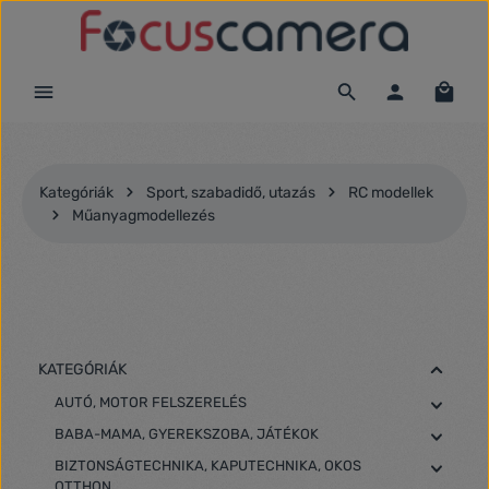
Ugrás a fő tartalomra
Kategóriák
Sport, szabadidő, utazás
RC modellek
Műanyagmodellezés
KATEGÓRIÁK
AUTÓ, MOTOR FELSZERELÉS
BABA-MAMA, GYEREKSZOBA, JÁTÉKOK
BIZTONSÁGTECHNIKA, KAPUTECHNIKA, OKOS
OTTHON