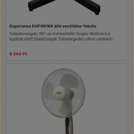
Esperanza EHF001KK álló ventilátor fekete
Tulajdonságok: 90°-os horizontális forgás Védőrács a
lapátok előtt Stabil talpak Túlmelegedés elleni védelem
8 340 Ft