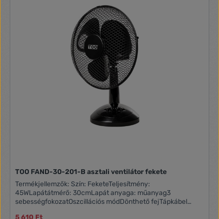
TOO FAND-30-201-B asztali ventilátor fekete
Termékjellemzők: Szín: FeketeTeljesítmény:
45WLapátátmérő: 30cmLapát anyaga: műanyag3
sebességfokozatOszcillációs módDönthető fejTápkábel
hossza: 1,5 m~230V/50HzA doboz tartalma:TOO FAND-30-
5 610 Ft