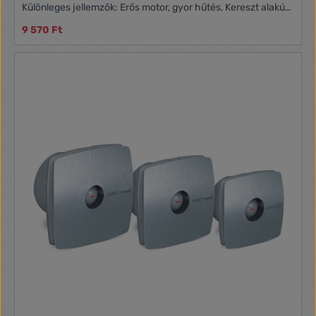
Különleges jellemzők: Erős motor, gyor hűtés, Kereszt alakú
láb, Zajmentes működés
9 570 Ft