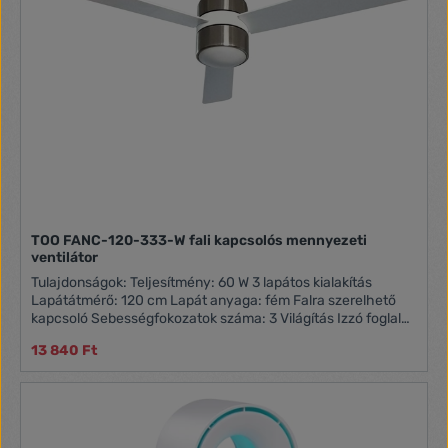
TOO FANC-120-333-W fali kapcsolós mennyezeti
ventilátor
Tulajdonságok: Teljesítmény: 60 W 3 lapátos kialakítás
Lapátátmérő: 120 cm Lapát anyaga: fém Falra szerelhető
kapcsoló Sebességfokozatok száma: 3 Világítás Izzó foglalat
- E27, 40W Változtatható forgásirány 230 V / 50 Hz - 60 Hz
13 840 Ft
Doboz tartalma: FANC-120-333-W Mennyezeti ventilátor
Használati útmutató