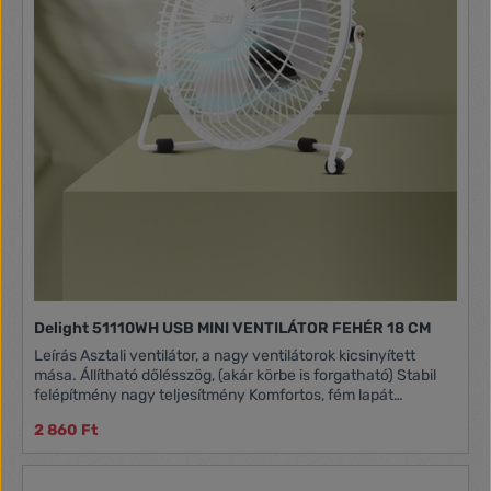
Delight 51110WH USB MINI VENTILÁTOR FEHÉR 18 CM
Leírás Asztali ventilátor, a nagy ventilátorok kicsinyített
mása. Állítható dőlésszög, (akár körbe is forgatható) Stabil
felépítmény nagy teljesítmény Komfortos, fém lapát
biztonsági fém ketrecben Ki - be kapcsoló a hátulján 5V
2 860 Ft
1,75W (számítógépről vagy USB tápegységről is működik)
Átmérő: 18 cm Magasság: 20 cm Kábelhossz: 110 cm