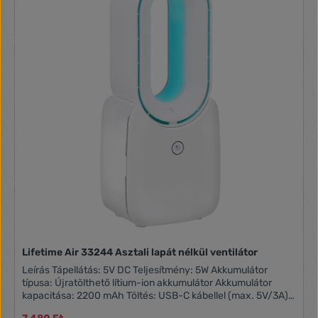
Lifetime Air 33244 Asztali lapát nélkül ventilátor
Leírás Tápellátás: 5V DC Teljesítmény: 5W Akkumulátor
típusa: Újratölthető lítium-ion akkumulátor Akkumulátor
kapacitása: 2200 mAh Töltés: USB-C kábellel (max. 5V/3A)
Méret: kb. 124 mm (szélesség) x 300 mm (magasság)