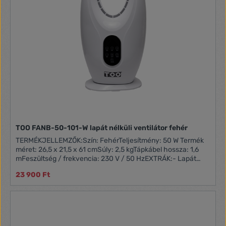
TOO FANB-50-101-W lapát nélküli ventilátor fehér
TERMÉKJELLEMZŐK:Szín: FehérTeljesítmény: 50 W Termék
méret: 26,5 x 21,5 x 61 cmSúly: 2,5 kgTápkábel hossza: 1,6
mFeszültség / frekvencia: 230 V / 50 HzEXTRÁK:- Lapát
nélküli DC motor- Digitális kijelző- Érintésvezérlő- 12 órás
23 900 Ft
időzítő- 3 sebességfokozat- Oszcillációs mód, 90 fokos
horizontális mozgástartomány- Csendes üzemmód-
Távvezérlő (max. 6 méter távolság) - Távirányító tápellátás:
1 x 3V CR2025 Litium elem (nem tartozék)- Érintésvezérlő