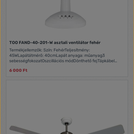
TOO FAND-40-201-W asztali ventilátor fehér
Termékjellemzők: Szín: FehérTeljesítmény:
45WLapátátmérő: 40cmLapát anyaga: műanyag3
sebességfokozatOszcillációs módDönthető fejTápkábel
hossza: 1,5 m~230V/50HzA doboz tartalma:TOO FAND-40-
6 000 Ft
201-W asztali ventilátorHasználati útmutató