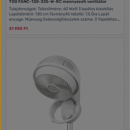
TOO FANC-130-335-W-RC mennyezeti ventilátor
Tulajdonságok: Teljesítmény: 60 Watt 3 lapátos kialakítás
Lapátátmérő: 130 cm Távirányító Időzítő: 7,5 Óra Lapát
anyaga: Műanyag Sebességfokozatok száma: 3 Tápellátás:
230 V / 50 Hz - 60 Hz Doboz tartalma: FANC-130-335-W-RC
21 950 Ft
Mennyezeti ventilátor Használati útmutató