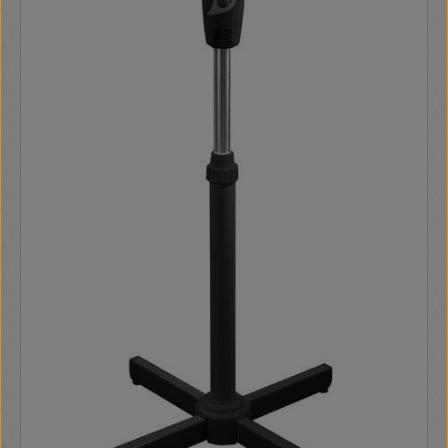
inox légszállítási adatok: (*max. légszállítás szabad
kivezetés esetén / EN61591 szabvány szerint) 98 m3
zajszint: 38 dB(A) min-max súly: 0.64 kg