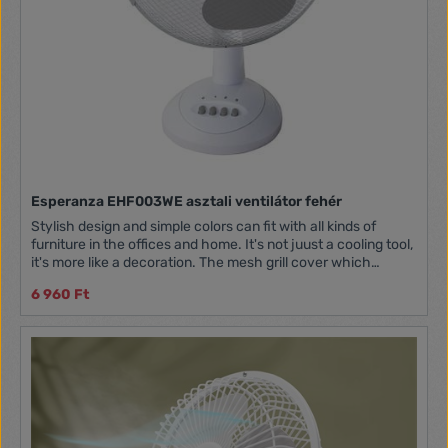
és zsinórkapcsolókkal Tartozék csavarok és tiplik
Esperanza EHF003WE asztali ventilátor fehér
Stylish design and simple colors can fit with all kinds of
furniture in the offices and home. It's not juust a cooling tool,
it's more like a decoration. The mesh grill cover which
passed the baby finger test can safely be used with babies.
6 960 Ft
Cool down the office and home with the quiet wind down. - 3
speeds - the diameter of blades is 40cm - 90deg. horizontal
rotation with an option of turn off - the front and rear
protective grille - stable base of the cross - anti-skid feet -
protection against overheatingGyártó: ESPERANZA