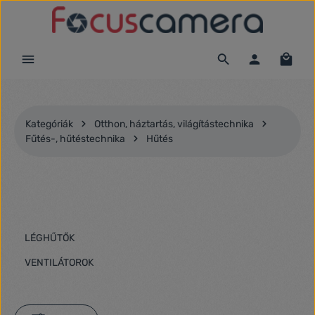
Ugrás a fő tartalomra
Kategóriák
Otthon, háztartás, világítástechnika
Fűtés-, hűtéstechnika
Hűtés
LÉGHŰTŐK
VENTILÁTOROK