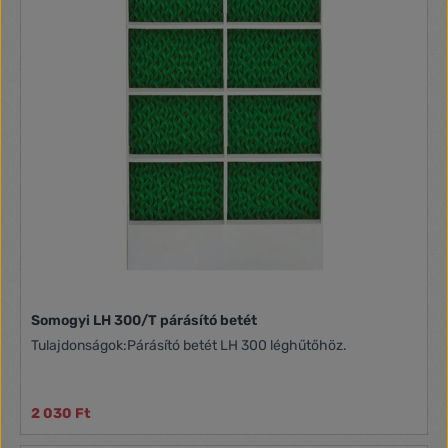
Somogyi LH 300/T párásító betét
Tulajdonságok:Párásító betét LH 300 léghűtőhöz.
2 030 Ft