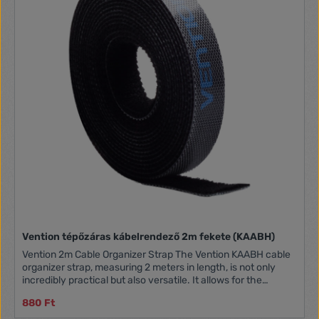
Vention tépőzáras kábelrendező 2m fekete (KAABH)
Vention 2m Cable Organizer Strap The Vention KAABH cable
organizer strap, measuring 2 meters in length, is not only
incredibly practical but also versatile. It allows for the
bundling of multiple cables simultaneously, keeping them
880 Ft
organized and tangle-free at all times. This enables users to
easily identify individual cables and maintain clarity in their