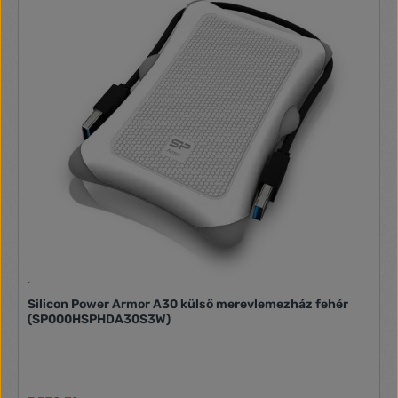
Csavar szett 1x Üzembe helyezési útmutató
Silicon Power Armor A30 külső merevlemezház fehér
(SP000HSPHDA30S3W)