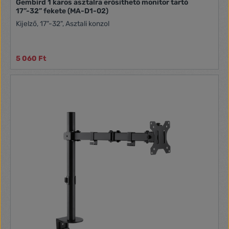
Gembird 1 karos asztalra erősíthető monitor tartó
17”-32” fekete (MA-D1-02)
Kijelző, 17"-32", Asztali konzol
5 060 Ft