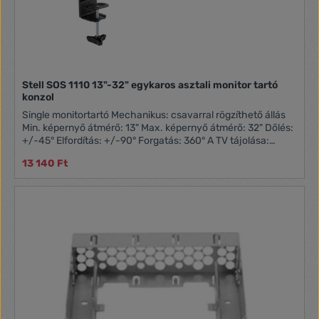
Stell SOS 1110 13"-32" egykaros asztali monitor tartó
konzol
Single monitortartó Mechanikus: csavarral rögzíthető állás
Min. képernyő átmérő: 13" Max. képernyő átmérő: 32" Dőlés:
+/-45° Elfordítás: +/-90° Forgatás: 360° A TV tájolása:
landscape/portré Rögzítés: peremre/nyílásba Maximum
13 140 Ft
teherbírás: 8 kg VESA 75x75 VESA 100x100 Kábel-
menedzsment Szín: Fekete Anyag: Acél "Biztosíték" kiiktatás
ellen