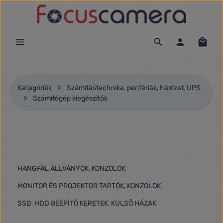
Ugrás a fő tartalomra
Kategóriák
Számítástechnika, perifériák, hálózat, UPS
Számítógép kiegészítők
HANGFAL ÁLLVÁNYOK, KONZOLOK
MONITOR ÉS PROJEKTOR TARTÓK, KONZOLOK
SSD, HDD BEÉPÍTŐ KERETEK, KÜLSŐ HÁZAK