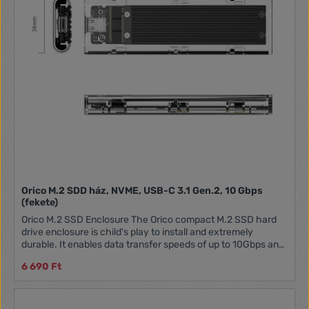
about the strap wearing out or fraying quickly; this is a
product designed for long-term use. Specifications
BrandVention ModelKAABI ColorBlack Length3m
Orico M.2 SDD ház, NVME, USB-C 3.1 Gen.2, 10 Gbps
(fekete)
Orico M.2 SSD Enclosure The Orico compact M.2 SSD hard
drive enclosure is child's play to install and extremely
durable. It enables data transfer speeds of up to 10Gbps and
supports capacities up to 2TB. It also stands out for its wide
6 690 Ft
compatibility. Lightweight and handy - you can always have
it on hand. The transparent case is convenient to use and
makes it much easier to identify the drive inside. Even faster
data transfer The advanced JMS583 chip is responsible for