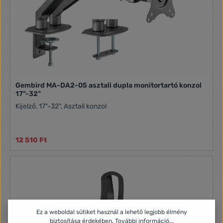
Gembird MA-DA2-05 asztali dupla monitortartó konzol
17"-32"
Kijelző, 17"-32", Asztali konzol
12 510 Ft
Ez a weboldal sütiket használ a lehető legjobb élmény
biztosítása érdekében.
További információ...