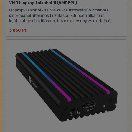
VMD Isopropil alkohol 1l (VMD89L)
Isopropyl alkohol • 1 L 99,8%-os tisztaságú vízmentes
izopropanol általános tisztításra. Kitűnően alkalmas
lejátszófejek tisztítására, fluxok, alacsony zsírtartalmú
olajok, poláris szennyeződések, és ásványi eredetű
3 830 Ft
szennyeződések eltávolítására.A legtöbb flux higítására is
használható.• nem ózonkárosító• műanyag felületen is
használható• gyorsan párolog• nincs maradványanyag• nem
korrozív