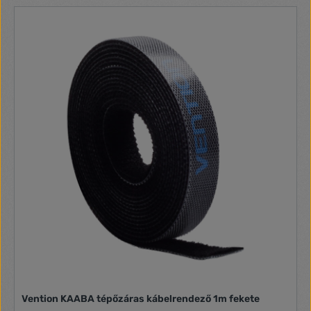
space. Customizable to Individual Needs Thanks to the
ability to trim the strap to any desired length, users can be
confident that the product will perfectly adapt to their
individual requirements. Depending on the quantity and type
of cables, the strap's length can be adjusted while
preserving aesthetics and functionality. Durable
Construction Made from strong nylon hook and loop material,
the strap ensures product longevity and resistance to daily
wear and tear. Users need not worry about the strap wearing
out or fraying quickly; it is designed for long-term use.
Specifications BrandVention ModelKAABH ColorBlack
Length2m
Vention KAABA tépőzáras kábelrendező 1m fekete