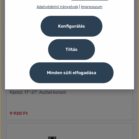
Adatvédelmi irányelvek
|
Impresszum
Konfigurálás
Tiltás
Minden süti elfogadása
Gembird MS-D2-01 asztali dupla monitortartó konzol
27"
Kijelző, 17"-27", Asztali konzol
9 920 Ft