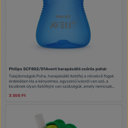
Philips SCF802/01Avent harapásálló csőrös pohár
Tulajdonságok:Puha, harapásálló itatófej a növekvő fogak
érdekében Ha a kényelmes, egyszerű ivásról van szó, a
kicsiknek olyan itatófejre van szükségük, amely nemcsak
kíméli az ínyeket, de ellen is áll a fejlődő fogaknak. A My
3 300 Ft
Grippy csőrös pohár mindkét feltételnek megfelel –
köszönhetően a harapásálló és mégis puha
itatófejnek.Kontúros forma és csúszásgátló textúra
Gyermeke pillanatokon belül magabiztos, önálló ivó lesz a
pohár kényelmes fogásának köszönhetően. Kontúros
formája és csúszásgátló textúrája a kis kezek számára is
egyszerűvé teszi a pohár fogását.Kevés elemből áll –