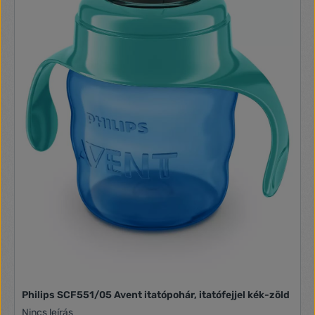
Philips SCF551/05 Avent itatópohár, itatófejjel kék-zöld
Nincs leírás