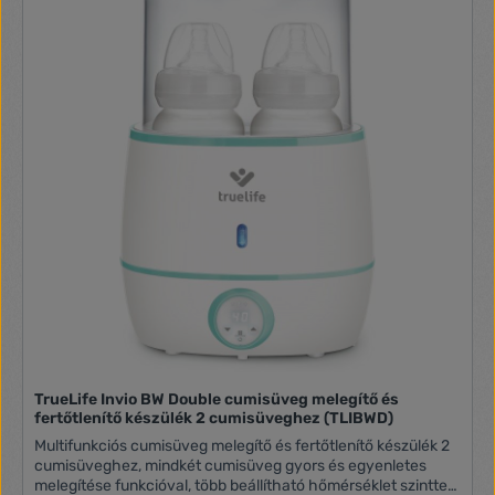
TrueLife Invio BW Double cumisüveg melegítő és
fertőtlenítő készülék 2 cumisüveghez (TLIBWD)
Multifunkciós cumisüveg melegítő és fertőtlenítő készülék 2
cumisüveghez, mindkét cumisüveg gyors és egyenletes
melegítése funkcióval, több beállítható hőmérséklet szinttel,