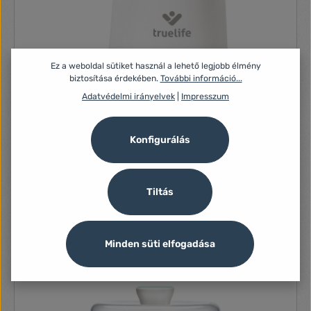
Ez a weboldal sütiket használ a lehető legjobb élmény
biztosítása érdekében.
További információ...
Adatvédelmi irányelvek
|
Impresszum
Konfigurálás
TrueLife Invio BW Single cumisüveg melegítő (TLIBWS)
Tiltás
Elektromos cumisüveg melegítő nagy sebességű és
egyenletes melegítés funkcióval, több preferált hőmérséklet
szinttel, hőmérsékletet szinten tartó Keep Warm funkcióval,
csendes üzemmel, egyszerű kezeléssel és karbantartással,
Minden süti elfogadása
10 520 Ft
autós adapterrel, hordozó kosárral, BPA vegyületeket nem
tartalmaz