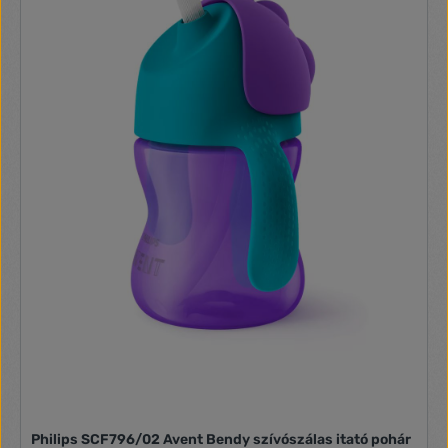
Philips SCF796/02 Avent Bendy szívószálas itató pohár