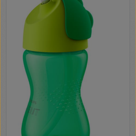
egyszerű összeszerelni és tisztítani (mosogatógépben
tisztítható) A Philips Avent My Grippy itatófejes pohár csak
néhány részből áll, így egyszerűen összeállítható. Higiéniás
sapka tartozik hozzá, amely tisztán tartja az itatófejet,
továbbá minden alkatrész mosogatógépben tisztítható.
Rápattintható higiénikus védőkupak Kapacitás: 300 ml BPA-
mentes Mosogatógépben tisztítható