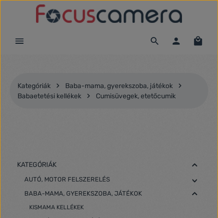
Ugrás a fő tartalomra
Kategóriák
Baba-mama, gyerekszoba, játékok
Babaetetési kellékek
Cumisüvegek, etetőcumik
KATEGÓRIÁK
AUTÓ, MOTOR FELSZERELÉS
BABA-MAMA, GYEREKSZOBA, JÁTÉKOK
KISMAMA KELLÉKEK