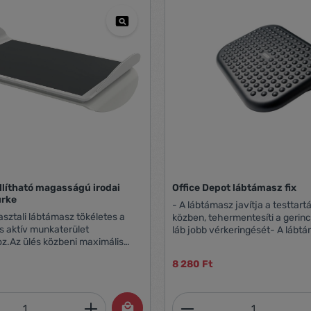
állítható magasságú irodai
Office Depot lábtámasz fix
ürke
- A lábtámasz javítja a testtartá
asztali lábtámasz tökéletes a
közben, tehermentesíti a gerinc
 aktív munkaterület
láb jobb vérkeringését- A lábt
oz.Az ülés közbeni maximális
egyenetlen felülete masszírozza
tosítására tervezett irodai
felület kellemes, könnyen tisztí
8 280 Ft
zi a hintáztathatóés az állítható
karcálló- Fix magasságú- Méret
btámasz előnyeit.Az állítható
33,0 × 8,9 cm
odai lábtartó 2 magassági
mennyiség: Adja meg a kívánt mennyiség
Termékmennyiség:
 valamint egyik oldalról