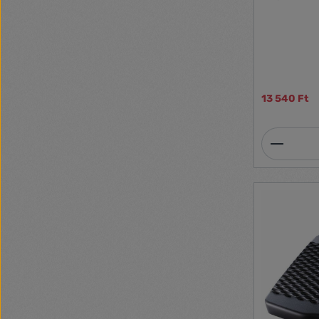
kialakításán
megfelelő vé
kényelmét Cs
terhelését S
csúszásmente
Nedves ruháv
13 540 Ft
Termék