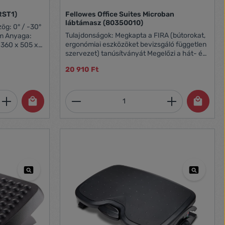
RST1)
Fellowes Office Suites Microban
lábtámasz (80350010)
Tulajdonságok: Megkapta a FIRA (bútorokat,
mm Anyaga:
ergonómiai eszközöket bevizsgáló független
 360 x 505 x
szervezet) tanúsítványát Megelőzi a hát- és
lábfájdalmakat a láb megfelelő
20 910 Ft
pozícionálásával Lábbal állítható dőlésszög
Tömeg (kg): 1,86 Termék mérete (mm): 108 x
444 x 336 mm
et, vagy használja a gombokat a mennyi
 Adja meg a kívánt mennyiséget, vagy h
Termékmennyiség: Adja meg 