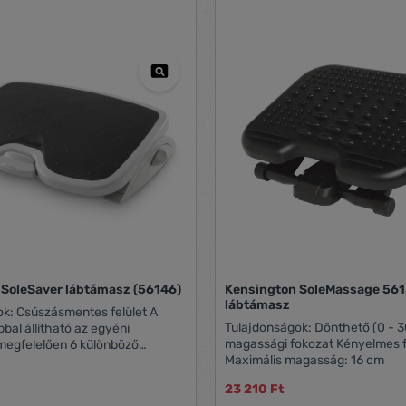
 SoleSaver lábtámasz (56146)
Kensington SoleMassage 56
lábtámasz
lület A
Tulajdonságok: Dönthető (0 - 30°) 5
bal állítható az egyéni
magassági fokozat Kényelmes f
elően 6 különböző
Maximális magasság: 16 cm
tható Különböző
hető Csökkenti a
23 210 Ft
ét Lábtámasz felület