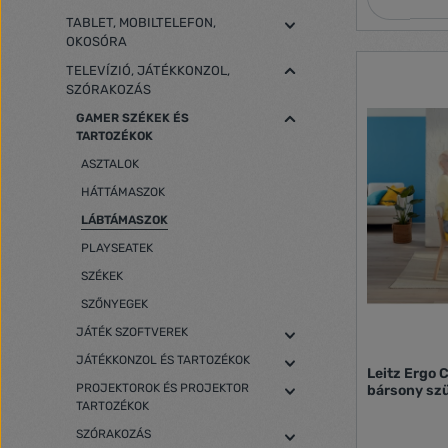
lapos,másik o
TABLET, MOBILTELEFON,
rendelkezik 
OKOSÓRA
biztosításáh
közben az e
TELEVÍZIÓ, JÁTÉKKONZOL,
hatékonyság
SZÓRAKOZÁS
stílusos, min
lábtámasz ho
GAMER SZÉKEK ÉS
kialakításáho
TARTOZÉKOK
jólétre.Más 
ASZTALOK
kombinálva 
munkaterület
HÁTTÁMASZOK
aktív és pro
LÁBTÁMASZOK
állítható ma
testtartás e
PLAYSEATEK
vérkeringés 
SZÉKEK
alátámasztás
hosszabb ide
SZŐNYEGEK
kényelmetlen
magasság a 
JÁTÉK SZOFTVEREK
megfelelő ül
JÁTÉKKONZOL ÉS TARTOZÉKOK
érdekébenKét
Leitz Ergo 
mm/128 mm) 
PROJEKTOROK ÉS PROJEKTOR
bársony sz
hintázó mozg
TARTOZÉKOK
teszi a lábf
SZÓRAKOZÁS
változtatásá