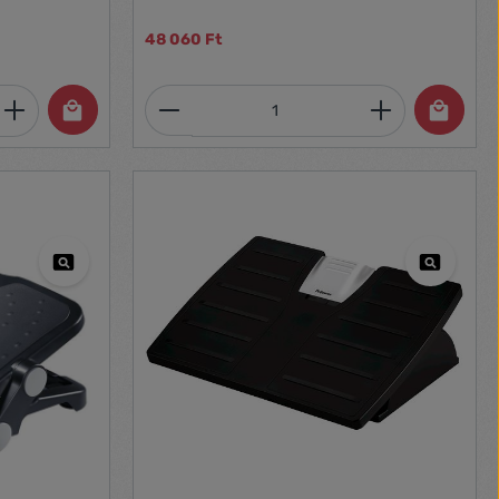
48 060 Ft
et, vagy használja a gombokat a mennyi
 Adja meg a kívánt mennyiséget, vagy h
Termékmennyiség: Adja meg 