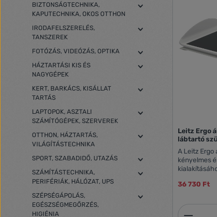
BIZTONSÁGTECHNIKA,
KAPUTECHNIKA, OKOS OTTHON
IRODAFELSZERELÉS,
TANSZEREK
FOTÓZÁS, VIDEÓZÁS, OPTIKA
HÁZTARTÁSI KIS ÉS
NAGYGÉPEK
KERT, BARKÁCS, KISÁLLAT
TARTÁS
LAPTOPOK, ASZTALI
SZÁMÍTÓGÉPEK, SZERVEREK
Leitz Ergo 
OTTHON, HÁZTARTÁS,
lábtartó sz
VILÁGÍTÁSTECHNIKA
A Leitz Ergo 
SPORT, SZABADIDŐ, UTAZÁS
kényelmes és
kialakításáh
SZÁMÍTÁSTECHNIKA,
kényelem biz
PERIFÉRIÁK, HÁLÓZAT, UPS
36 730 Ft
lábtartó ötvö
magasságú lá
SZÉPSÉGÁPOLÁS,
magasságú ir
EGÉSZSÉGMEGŐRZÉS,
Termék
beállítással,
HIGIÉNIA