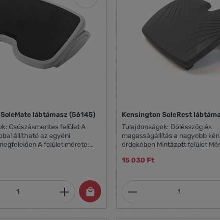
 SoleMate lábtámasz (56145)
Kensington SoleRest lábtám
lület A
Tulajdonságok: Dőlésszög és
bal állítható az egyéni
magasságállítás a nagyobb ké
en A felület mérete:
érdekében Mintázott felület Méret: 450 x 350
 mm Csökkenti a gerincoszlop
mm (Sz x M) Grafit színű, karcolásvédett és
15 030 Ft
megtehelését Állítható magasság
könnyen tisztítható A SpeedFix
köszönhetően egyszerűen össz
mennyiség: Adja meg a kívánt mennyiség
Termékmennyiség: