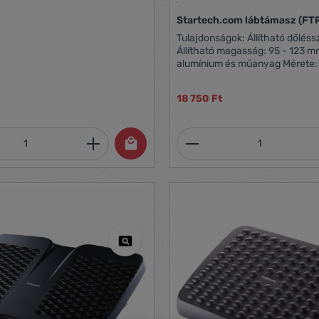
ak köszönhetően elősegíti a
Startech.com lábtámasz (FT
rkeringést, a hát és a lábak
ökkenti a gerincoszlop
Tulajdonságok: Állítható dőlésszög: 0° / -30°
zéles, kényelmes,
Állítható magasság: 95 - 123 
s felület Állítható dőlésszög
alumínium és műanyag Mérete:
al könnyen tisztítható felület
95 mm Tömege: 3 kg
18 750 Ft
mennyiség: Adja meg a kívánt mennyiség
Termékmennyiség: