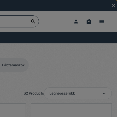
Lábtámaszok
32 Products