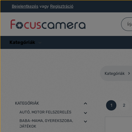
Bejelentkezés
vagy
Regisztráció
ás a fő tartalomra
Ugrás a kereséshez
Ugrás a fő navigációhoz
Kategóriák
Kategóriák
KATEGÓRIÁK
1
2
Oldal
Olda
AUTÓ, MOTOR FELSZERELÉS
BABA-MAMA, GYEREKSZOBA,
JÁTÉKOK