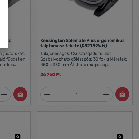
ámasz
Kensington Solemate Plus ergonomikus
talptámasz fekete (K52789WW)
Tulajdonságok: Csúszásgátló felület
áló független
Szabályozható dőlésszög: 30 fokig Méretek:
450 x 350 mm Állítható magasság
Kényelmes, egészséges tartást biztosít
26 760 Ft
ív
et, vagy használja a gombokat a mennyi
 Adja meg a kívánt mennyiséget, vagy h
Termékmennyiség: Adja meg 