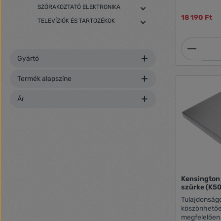
csúszásment
SZÓRAKOZTATÓ ELEKTRONIKA
lábméret kén
18 190 Ft
TELEVÍZIÓK ÉS TARTOZÉKOK
elegáns kial
funkcionalit
tartós kiala
Termék
egyesíti a s
Gyártó
kényelmes é
biztosítása 
Termék alapszíne
Ár
Kensington 
szürke (K5
Tulajdonságok: SmartFit rend
köszönhetőe
megfelelően 