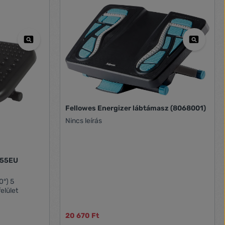
Fellowes Energizer lábtámasz (8068001)
Nincs leírás
155EU
elület
20 670 Ft