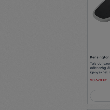
Kensington
Tulajdonságok: Csúszásmentes fe
dőlésszög láb
igényeknek megfelelő
450sz x 350
20 670 Ft
Termék