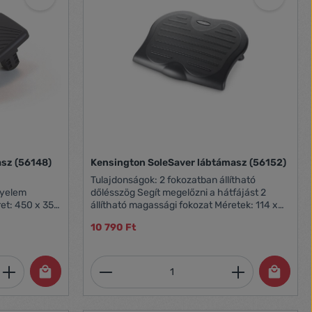
asz (56148)
Kensington SoleSaver lábtámasz (56152)
Tulajdonságok: 2 fokozatban állítható
nyelem
dőlésszög Segít megelőzni a hátfájást 2
állítható magassági fokozat Méretek: 114 x
457 x 356 mm
10 790 Ft
 dizájnnak
eszerelhető
et, vagy használja a gombokat a mennyi
 Adja meg a kívánt mennyiséget, vagy h
Termékmennyiség: Adja meg 