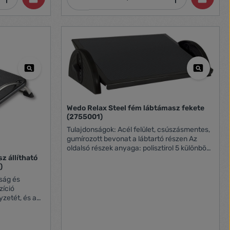
pozícióba emeli a lábakat Méretek: 100 x 388
x 338 mm Tömege: 2,08 kg
Wedo Relax Steel fém lábtámasz fekete
(2755001)
Tulajdonságok: Acél felület, csúszásmentes,
gumírozott bevonat a lábtartó részen Az
oldalsó részek anyaga: polisztirol 5 különböző
magasságban állítható Szerszámok nélkül
z állítható
szerelhető Mérete: 55 x 35 x 13 cm A lábtartó
)
mérete: 46 x 35 cm Állítható magasság: 2-22
cm között Megfelel a 4556 szabványnak, GS
zíció
tanúsítvánnyal rendelkezik
lősegíti a láb
S műanyag és
t: 28 x 43