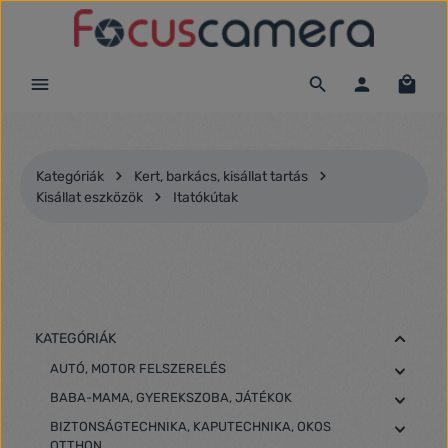
Ugrás a fő tartalomra
Kategóriák
Kert, barkács, kisállat tartás
Kisállat eszközök
Itatókútak
KATEGÓRIÁK
AUTÓ, MOTOR FELSZERELÉS
BABA-MAMA, GYEREKSZOBA, JÁTÉKOK
BIZTONSÁGTECHNIKA, KAPUTECHNIKA, OKOS
OTTHON