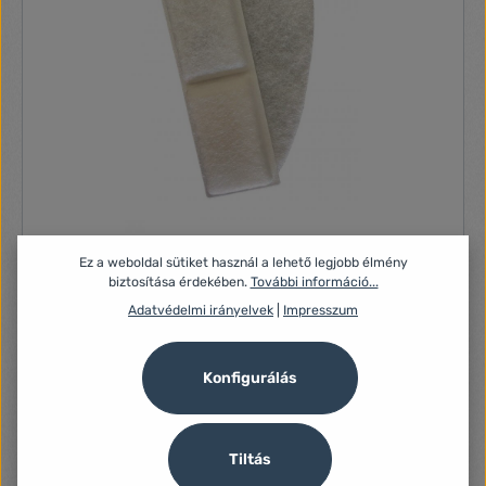
Tesla szűrő okos háziállat itatóhoz (TSL-PC-WF-2FIL-
Ez a weboldal sütiket használ a lehető legjobb élmény
ACC)
biztosítása érdekében.
További információ...
Nincs leírás
Adatvédelmi irányelvek
|
Impresszum
Konfigurálás
2 880 Ft
Tiltás