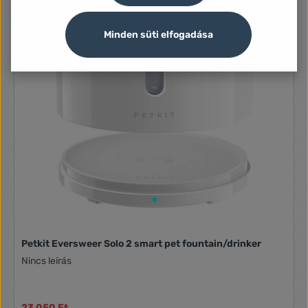
Minden süti elfogadása
Petkit Eversweer Solo 2 smart pet fountain/drinker
Nincs leírás
23 050 Ft