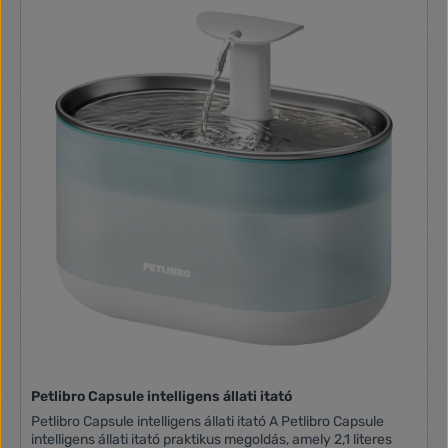
Az egyszerű, moduláris kialakítás megkönnyíti a
szétszerelést és a tisztítást, biztosítva a készülék
problémamentes karbantartását. MOVA WF10 Pro –
macskájának egészségéért és kényelméért Modern
technológiájával, átgondolt kialakításával és hatékony
szűrésével a MOVA WF10 Pro itató elengedhetetlen része
minden gondoskodó macskás családnak. Biztosítson
macskájának állandó hozzáférést friss és tiszta vízhez –
válassza a MOVA WF10 Pro-t! A készlet tartalma: itató (1,5 l-
es tartály) adapter szűrő előszűrő vízszivattyú töltőállvány
használati utasítás Gyártó MOVA Modell WF10 Pro Méretek
297 x 101 x 140 mm Szín Fehér Kapacitás 1,5 l Szivattyú
típusa Vezeték nélküli Zajszint 30 dB Vízáramlás módok
szökőkút, vízesés, medence/tó
Petlibro Capsule intelligens állati itató
Petlibro Capsule intelligens állati itató A Petlibro Capsule
intelligens állati itató praktikus megoldás, amely 2,1 literes