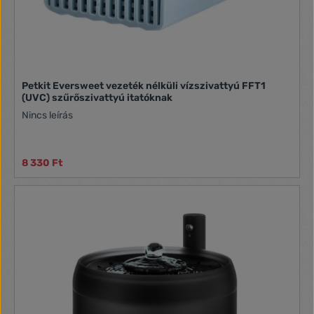
Petkit Eversweet vezeték nélküli vízszivattyú FFT1
(UVC) szűrőszivattyú itatóknak
Nincs leírás
8 330 Ft