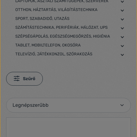
LAPTOPOK, ASZTALI SZÁMÍTÓGÉPEK, SZERVEREK
OTTHON, HÁZTARTÁS, VILÁGÍTÁSTECHNIKA
SPORT, SZABADIDŐ, UTAZÁS
SZÁMÍTÁSTECHNIKA, PERIFÉRIÁK, HÁLÓZAT, UPS
SZÉPSÉGÁPOLÁS, EGÉSZSÉGMEGŐRZÉS, HIGIÉNIA
TABLET, MOBILTELEFON, OKOSÓRA
TELEVÍZIÓ, JÁTÉKKONZOL, SZÓRAKOZÁS
Szűrő