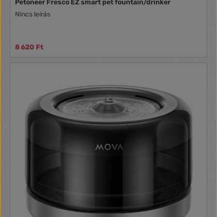
Petoneer Fresco EZ smart pet fountain/drinker
Nincs leírás
8 620 Ft