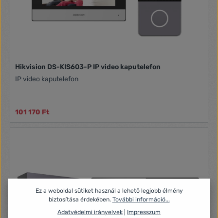
Hikvision DS-KIS603-P IP video kaputelefon
IP video kaputelefon
101 170 Ft
Ez a weboldal sütiket használ a lehető legjobb élmény
biztosítása érdekében.
További információ...
Adatvédelmi irányelvek
|
Impresszum