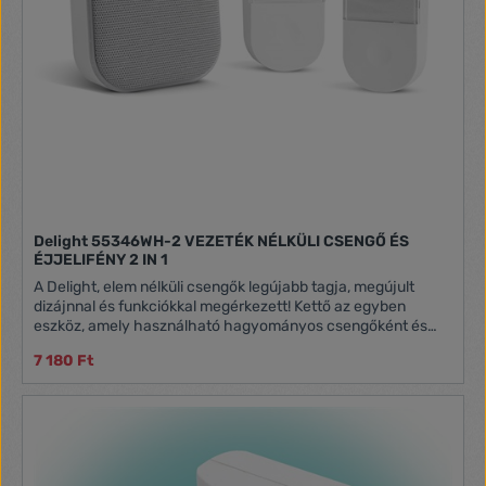
Delight 55346WH-2 VEZETÉK NÉLKÜLI CSENGŐ ÉS
ÉJJELIFÉNY 2 IN 1
A Delight, elem nélküli csengők legújabb tagja, megújult
dizájnnal és funkciókkal megérkezett! Kettő az egyben
eszköz, amely használható hagyományos csengőként és
fényszenzoros éjjeli fényként is. A vezeték nélküli csengő
7 180 Ft
kapcsolója a dinamó elvén működik. A nyomógombos
kapcsoló működtetéséhez nincs szükség semmilyen külső
áramforrásra. A működéshez szükséges elektromos áramot
a kapcsolóban található dinamó hozza létre. Az innovatív
KINETIC - elem- és vezeték nélküli - technológiának
köszönhetően nincs többé szükség elemre a termék
működtetéséhez. Textil borítás Szenzoros éjszakai fény,