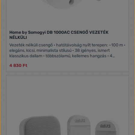
Home by Somogyi DB 1000AC CSENGŐ VEZETÉK
NÉLKÜLI
Vezeték nélküli csengő • hatótávolság nyílt terepen: ~100 m •
elegáns, kicsi, minimalista stílusú • 38 igényes, ismert
klasszikus dallam • többszólamú, kellemes hangzás • 4
fokozatban beállítható hangerő • villogó kék LED gyűrű
4 830 Ft
csengetéskor • néma módban aktív fényjelzés • egyedi
kódolás tanulófunkcióval • 4 nyomógomb párosítható egy
csengővel • erősen zavarvédett más csengőktől • memória
áramszünet esetére • víz bejutása ellen tömített
nyomógomb: IP44 • működési frekvencia 433,92 MHz •
tápellátás: nyomógomb: CR2032 (3 V) elem, tartozék • beltéri
egység: 230 V~ / 50 Hz / 0,3 W • méret: ∅50 x 41 mm