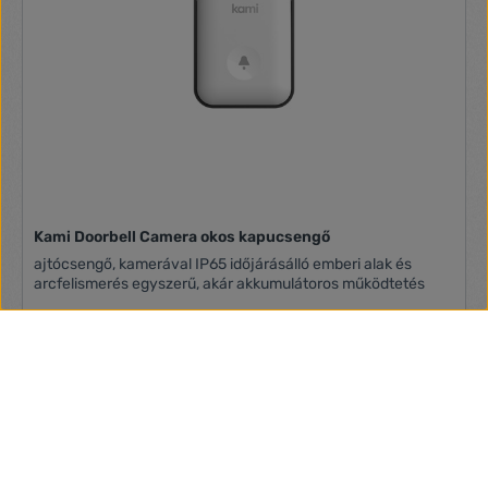
Kami Doorbell Camera okos kapucsengő
ajtócsengő, kamerával IP65 időjárásálló emberi alak és
arcfelismerés egyszerű, akár akkumulátoros működtetés
37 210 Ft