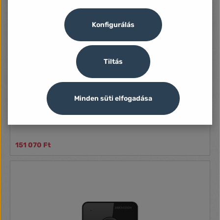
Konfigurálás
Tiltás
Minden süti elfogadása
Hikvision DS-KIS602 IP video kaputelefon
IP video kaputelefon
151 070 Ft