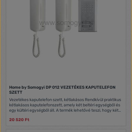
Home by Somogyi DP 012 VEZETÉKES KAPUTELEFON
SZETT
Vezetékes kaputelefon szett, kétlakásos Rendkívül praktikus
kétlakásos kaputelefonszett, amely két beltéri egységből és
egy kültéri egységből áll. A termék lehetővé teszi, hogy két
különböző lakásból fogadhassuk a látogatókat. A kapunyitó
20 520 Ft
elektronika plusz tápellátás nélkül működtethető. A
kaputelefonszett előnye, hogy üzembehelyezése egyszerű.
Tulajdonság Kültéri egység felszerelhetősége: süllyesztett