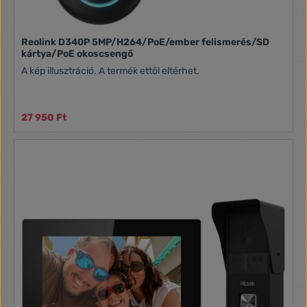
Reolink D340P 5MP/H264/PoE/ember felismerés/SD
kártya/PoE okoscsengő
A kép illusztráció. A termék ettől eltérhet.
27 950 Ft