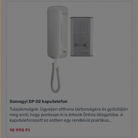
Somogyi DP 02 kaputelefon
Tulajdonságok: Ügyeljen otthona biztonságára és győződjön
meg arról, hogy pontosan ki is érkezik Önhöz látogatóba. A
kaputelefonszett ez estben egy rendkívül praktikus
megoldás. A termék egy kétvezetékes kaputelefon-
10 990 Ft
rendszer, amelynek külső egysége fém, illetve falba
süllyeszthető. A kapunyitó elektronika plusz tápellátás nélkül