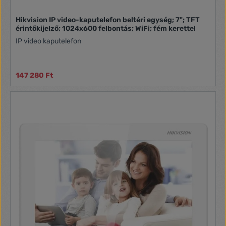
Hikvision IP video-kaputelefon beltéri egység; 7"; TFT
érintőkijelző; 1024x600 felbontás; WiFi; fém kerettel
IP video kaputelefon
147 280 Ft