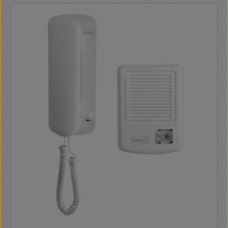
működtethető. Válassza a minőségi termékeket és rendeljen
webáruházunkból. Elektromos zárkimenet: 12 V DC max. 500
mA Névtábla háttérvilágítással Vezetékezés 2 + 2 eres
Beltéri egység méretei: 87 x 227 x 45 mm Kültéri egység
méretei: 200 x 116 x 55 mm Tápellátás 230 V~ / 50 Hz