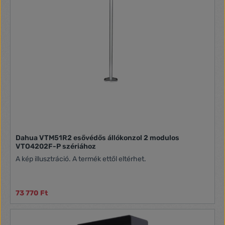
Dahua VTM51R2 esővédős állókonzol 2 modulos
VTO4202F-P szériához
A kép illusztráció. A termék ettől eltérhet.
73 770 Ft