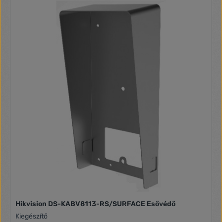
Elektromos zárkimenet: 12 V DC max. 200 mA Névtábla:
háttérvilágítással Vezetékezés: 2 + 2 eres lakásonként
Méret: beltéri: 87 x 227 x 45 mm, kültéri: 200 x 116 x 55 mm
Tápellátás: 230 V~ / 50 Hz
Hikvision DS-KABV8113-RS/SURFACE Esővédő
Kiegészítő