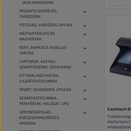
alumíniumbur
OKOS RENDSZEREK
-súly elemek
IRODAFELSZERELÉS,
118 mm -fej
TANSZEREK
wave Range:
óra -fénysug
FOTÓZÁS, VIDEÓZÁS, OPTIKA
esésteszt: 1
HÁZTARTÁSI KIS ÉS
szilikongumi
NAGYGÉPEK
KERT, BARKÁCS, KISÁLLAT
TARTÁS
LAPTOPOK, ASZTALI
SZÁMÍTÓGÉPEK, SZERVEREK
OTTHON, HÁZTARTÁS,
VILÁGÍTÁSTECHNIKA
SPORT, SZABADIDŐ, UTAZÁS
SZÁMÍTÁSTECHNIKA,
PERIFÉRIÁK, HÁLÓZAT, UPS
Cashtech D
SZÉPSÉGÁPOLÁS,
Tulajdonságok: Nagy fényerejű,
EGÉSZSÉGMEGŐRZÉS,
élettartamú
HIGIÉNIA
értékpapírok