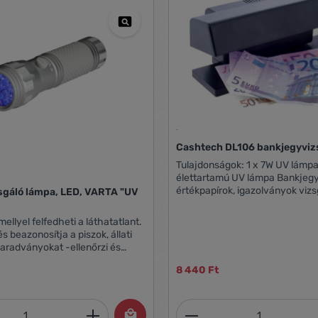
Cashtech DL106 bankjegyviz
Tulajdonságok: 1 x 7W UV lámpa Hosszú
élettartamú UV lámpa Bankjegyek, bélyegek,
értékpapírok, igazolványok vizs
sgáló lámpa, LED, VARTA "UV
Könnyen cserélhető fénycső Tápfeszültség:
230V Méretek: 195 x 82 x 82 
ellyel felfedheti a láthatatlant.
s beazonosítja a piszok, állati
maradványokat -ellenőrzi és
 bankjegyeket, ujjlenyomatokat és
8 440 Ft
ló tárgyakat -UV-hullámhossz:
-Multi-LED technológia: 14
D (UV A) -elemmel működik (a
mennyiség: Adja meg a kívánt mennyiség
Termékmennyiség:
lmazza: 3 db AAA) -