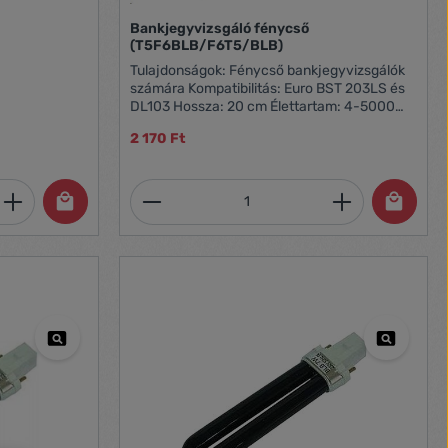
ési funkció
méretű
Bankjegyvizsgáló fénycső
(T5F6BLB/F6T5/BLB)
Tulajdonságok: Fénycső bankjegyvizsgálók
5 x 29,5 x 18,4 cm Súly: 5.8kg Áram: 240 V
számára Kompatibilitás: Euro BST 203LS és
DL103 Hossza: 20 cm Élettartam: 4-5000
óra Típusa: UV 6W
2 170 Ft
et, vagy használja a gombokat a mennyi
 Adja meg a kívánt mennyiséget, vagy h
Termékmennyiség: Adja meg 