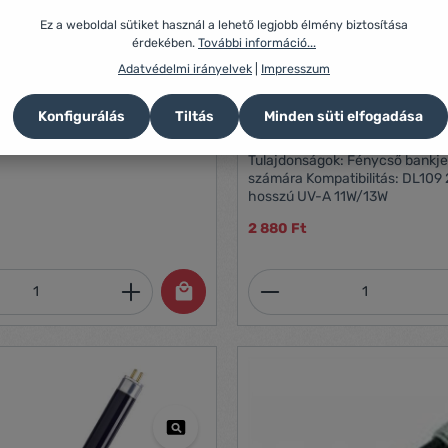
0H bankjegyvizsgáló (3LC007)
Ez a weboldal sütiket használ a lehető legjobb élmény biztosítása
egy- és
érdekében.
További információ...
 UV lámpa) Könnyen
Adatvédelmi irányelvek
|
Impresszum
tjük, kis helyen is elfér UV
lja a bankjegyek, hitelkártyák és
ségét Beépített fehér
Konfigurálás
Tiltás
Minden süti elfogadása
s ellenőrzi a bankjegyeken a
Bankjegyv
Tulajdonságok: Fénycső bankjegyvizsgálók
s összecsúkható asztali állvány a
számára Kompatibilitás: DL109 23,5 cm
hosszú UV-A 11W/13W
ek: 160 x 56 x 22
9g
2 880 Ft
mennyiség: Adja meg a kívánt mennyiség
Termékmennyiség: