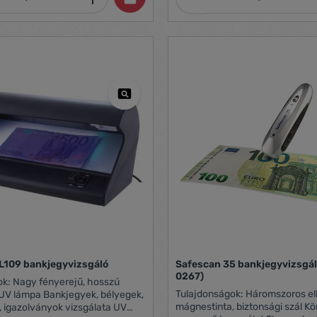
kolat és gumifogantyú -ütésálló
kel együtt: 100.2 g -hosszúság:
átmérő: 33 mm -lumenek: UV
 395-400 nm -működési idő: 8,5
ár tartománya: 4,8 m -
 m -anyag: elumínium, ABS,
 -VARTA garancia: 3 év
L109 bankjegyvizsgáló
Safescan 35 bankjegyvizsgáló
0267)
 hosszú
Tulajdonságok: Háromszoros ellenőrzés: UV,
 UV lámpa Bankjegyek, bélyegek,
mágnestinta, biztonsági szál Könnyű súly és
, igazolványok vizsgálata UV