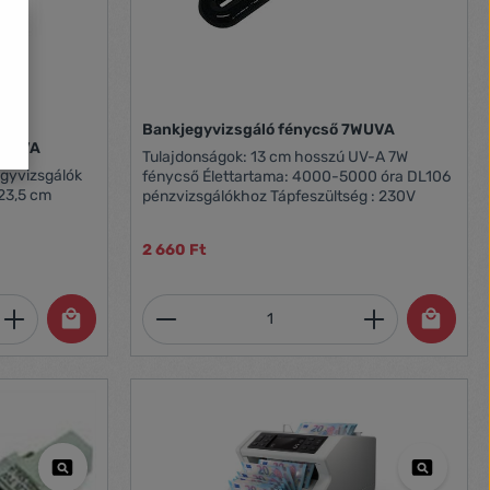
Bankjegyvizsgáló fénycső 7WUVA
izsgáló fénycső 11WUVA
Tulajdonságok: 13 cm hosszú UV-A 7W
fénycső Élettartama: 4000-5000 óra DL106
pénzvizsgálókhoz Tápfeszültség : 230V
2 660 Ft
et, vagy használja a gombokat a mennyi
 Adja meg a kívánt mennyiséget, vagy h
Termékmennyiség: Adja meg 