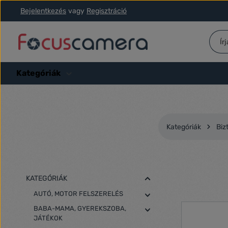
Bejelentkezés
vagy
Regisztráció
ás a fő tartalomra
Ugrás a kereséshez
Ugrás a fő navigációhoz
Kategóriák
Kategóriák
Biz
KATEGÓRIÁK
AUTÓ, MOTOR FELSZERELÉS
BABA-MAMA, GYEREKSZOBA,
JÁTÉKOK