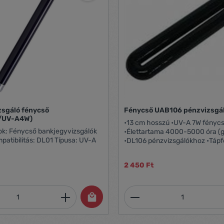
zsgáló fénycső
Fénycső UAB106 pénzvizsgá
/UV-A4W)
•13 cm hosszú •UV-A 7W fényc
izsgálók
•Élettartama 4000-5000 óra (g
•DL106 pénzvizsgálókhoz •Tápfe
230V Gyártó/első EU forgalmazó
elérhetősége: BANKNOTE Kft. 1
2 450 Ft
Cziráki utca 26-32. info@cash
https://cashtech.eu
mennyiség: Adja meg a kívánt mennyiség
Termékmennyiség: