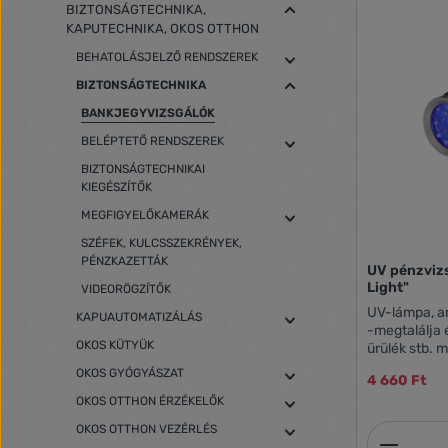
BIZTONSÁGTECHNIKA,
KAPUTECHNIKA, OKOS OTTHON
BEHATOLÁSJELZŐ RENDSZEREK
BIZTONSÁGTECHNIKA
BANKJEGYVIZSGÁLÓK
BELÉPTETŐ RENDSZEREK
BIZTONSÁGTECHNIKAI
KIEGÉSZÍTŐK
MEGFIGYELŐKAMERÁK
SZÉFEK, KULCSSZEKRÉNYEK,
PÉNZKAZETTÁK
UV pénzviz
Light"
VIDEORÖGZÍTŐK
UV-lámpa, am
KAPUAUTOMATIZÁLÁS
-megtalálja é
OKOS KÜTYÜK
ürülék stb. 
hitelesíti a
OKOS GYÓGYÁSZAT
4 660 Ft
a fluoreszká
OKOS OTTHON ÉRZÉKELŐK
395-400 nm 
darab UV LE
OKOS OTTHON VEZÉRLÉS
Termék
csomag tarta