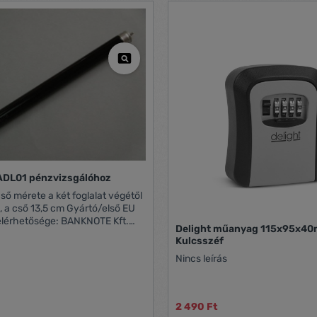
ADL01 pénzvizsgálóhoz
ő mérete a két foglalat végétől
 13,5 cm Gyártó/első EU
elérhetősége: BANKNOTE Kft.
Delight műanyag 115x95x40mm
t, Cziráki utca 26-32.
Kulcsszéf
ch.eu https://cashtech.eu
Nincs leírás
2 490 Ft