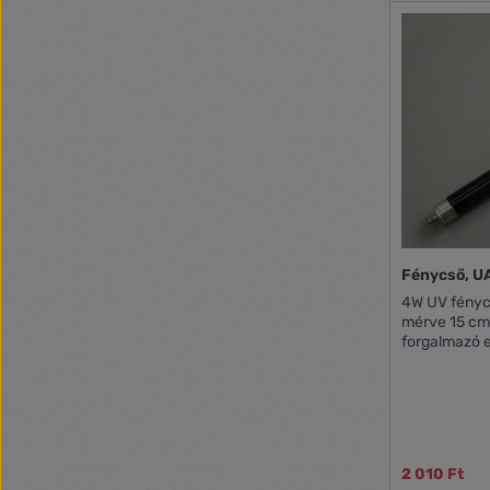
Fénycső, U
4W UV fénycs
mérve 15 cm, a cső
forgalmazó 
1163 Budapes
info@cashte
2 010 Ft