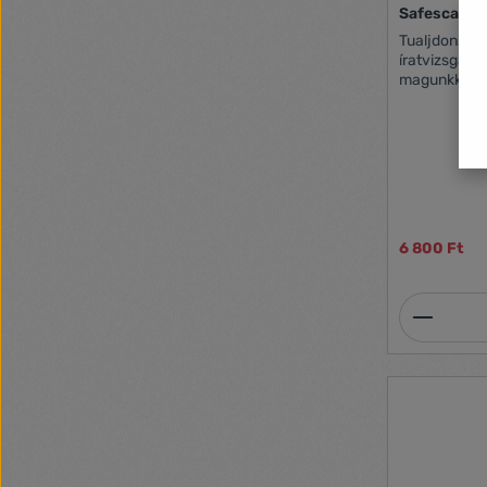
Safescan 4
Tualjdonságok: Hordozható bankj
íratvizsgáló (4W
magunkkal vihe
lámpa vizsgá
egyéb íratok hiteles
LED világítá
vízjeleket Minden pénznemmel használható
Csúklószíj é
készletben 4 db 1.5V AA elemmel működik
(nincs a készletben) Méret
mm Súly: 8
6 800 Ft
Termék