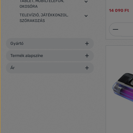
TABLET, MOBILTELEFON,
fény: 1 x 13
OKOSÓRA
vizsgálathoz
14 090 Ft
vízjelek viz
TELEVÍZIÓ, JÁTÉKKONZOL,
Méretek: 27
SZÓRAKOZÁS
Termék
Gyártó
Termék alapszíne
Ár