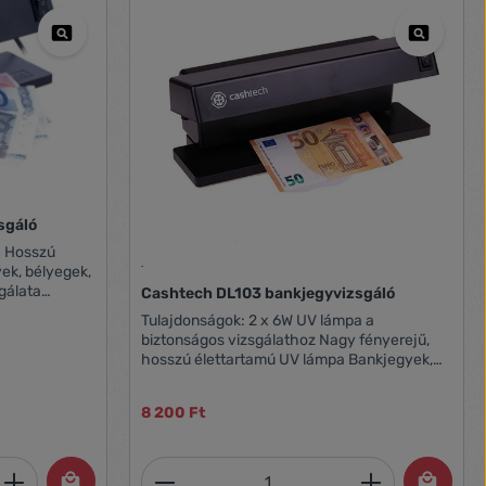
sgáló
gálata
Cashtech DL103 bankjegyvizsgáló
Tulajdonságok: 2 x 6W UV lámpa a
mm
biztonságos vizsgálathoz Nagy fényerejű,
hosszú élettartamú UV lámpa Bankjegyek,
bélyegek, értékpapírok, igazolványok
vizsgálata Könnyen cserélhető csövek
8 200 Ft
Tápfeszültség: 230V Méretek: 270 x 120 x
105 mm
et, vagy használja a gombokat a mennyi
 Adja meg a kívánt mennyiséget, vagy h
Termékmennyiség: Adja meg 