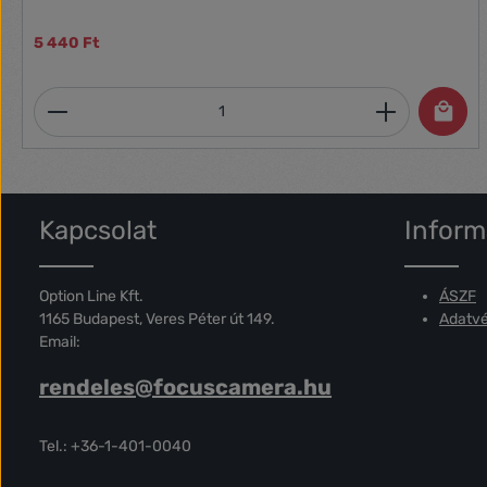
5 440 Ft
Termékmennyiség: Adja meg a kívánt 
Kapcsolat
Inform
Option Line Kft.
ÁSZF
1165 Budapest, Veres Péter út 149.
Adatvé
Email:
rendeles@focuscamera.hu
Tel.: +36-1-401-0040