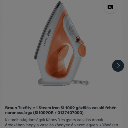
Braun TexStyle 1 Steam Iron SI 1009 gőzölős vasaló fehér-
narancssárga (SI1009OR / 0127407000)
Kiemelt tulajdonságok Könnyű és gyors vasalás Annak
érdekében, hogy a vasalás könnyed élvezet legyen, különösen