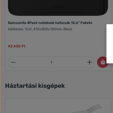
Samsonite 4Pack notebook hátizsák 15,6" Fekete
Hátitáska, 15,6", 410x300x120mm, Black
43 420 Ft
Termékmennyiség: Adja meg a kívánt 
Termékgaléria kihagyása
Háztartási kisgépek