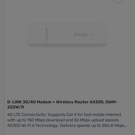
D-LINK 3G/4G Modem + Wireless Router AX300, DWM-
222W/R
4G LTE Connectivity: Supports Cat 4 for fast mobile Internet
with up to 150 Mbps download and 50 Mbps upload speeds
AX300 Wi-Fi 6 Technology: Delivers speeds up to 286.8 Mbps1,
providing ample bandwidth for browsing, email, and social