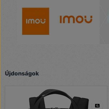
Termékgaléria kihagyása
Újdonságok