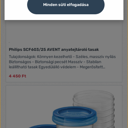
Minden süti elfogadása
Philips SCF603/25 AVENT anyatejtároló tasak
Tulajdonságok: Könnyen kezelhető - Széles, masszív nyílás
Biztonságos - Biztonsági pecsét Masszív - Stabilan
leállítható tasak Egyedülálló védelem - Megerősített
oldalillesztések Magasság: 25,6 cm Szélesség: 9,9 cm
4 450 Ft