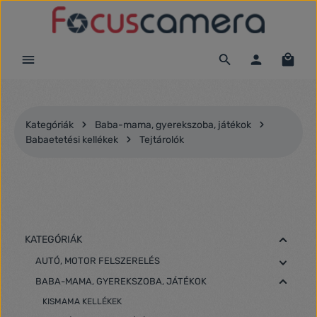
Ugrás a fő tartalomra
Kategóriák
Baba-mama, gyerekszoba, játékok
Babaetetési kellékek
Tejtárolók
KATEGÓRIÁK
AUTÓ, MOTOR FELSZERELÉS
BABA-MAMA, GYEREKSZOBA, JÁTÉKOK
KISMAMA KELLÉKEK