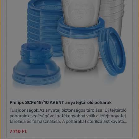
Philips SCF618/10 AVENT anyatejtároló poharak
Tulajdonságok:Az anyatej biztonságos tárolása. Új tejtároló
poharaink segítségével hatékonyabbá válik a lefejt anyatej
tárolása és felhasználása. A poharakat sterilizálást követően
újra használhatja Philips AVENT mellszívóval vagy
7 710 Ft
etetőcumival – a termékcsalád számos variációs
lehetőséget kínál! Biztonságos lezárás tároláshoz és