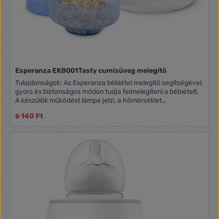
Esperanza EKB001Tasty cumisüveg melegítő
Tulajdonságok: Az Esperanza bébiétel melegítő segítségével,
gyors és biztonságos módon tudja felmelegíteni a bébiételt.
A készülők működést lámpa jelzi, a hőmérséklet
szabályozható. Hőmérséklet beállítás: 40°C, 80°C
6 140 Ft
Teljesítmény: 100 Watt