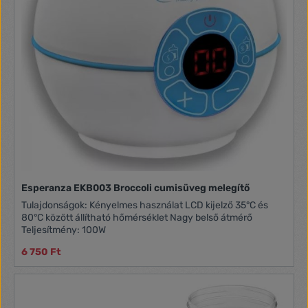
Esperanza EKB003 Broccoli cumisüveg melegítő
Tulajdonságok: Kényelmes használat LCD kijelző 35°C és
80°C között állítható hőmérséklet Nagy belső átmérő
Teljesítmény: 100W
6 750 Ft