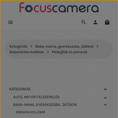
Ugrás a fő tartalomra
Kategóriák
Baba-mama, gyerekszoba, játékok
Babaetetési kellékek
Melegítők és poharak
KATEGÓRIÁK
AUTÓ, MOTOR FELSZERELÉS
BABA-MAMA, GYEREKSZOBA, JÁTÉKOK
KISMAMA KELLÉKEK