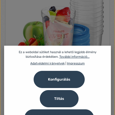
Ez a weboldal sütiket használ a lehető legjobb élmény
biztosítása érdekében.
További információ...
Adatvédelmi irányelvek
|
Impresszum
Konfigurálás
Tiltás
Philips SCF721/20 AVENT etető szett