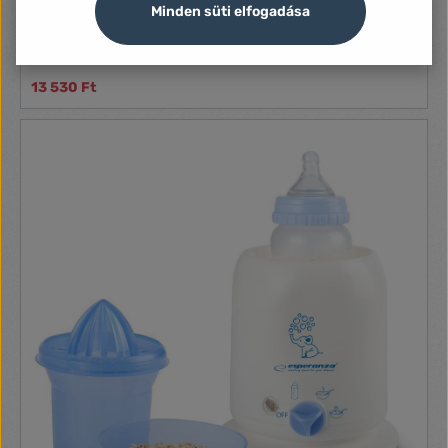
Minden süti elfogadása
A készlet tartalma: 180 ml-es tárolópoharak 10db (újra
felhasználható) 240 ml-es tárolópoharak 10db (újra
felhasználható) Tető 20 db Etetőkanál 1 db
13 530 Ft