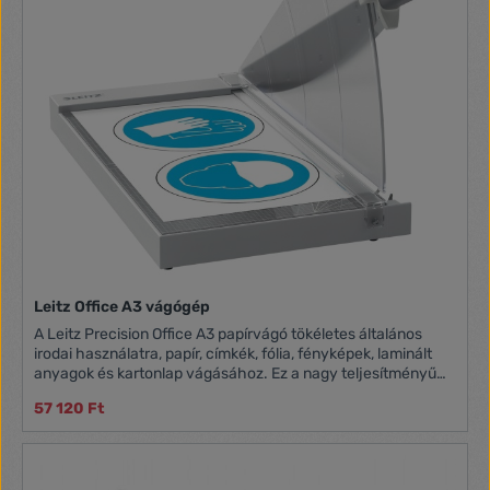
Leitz Office A3 vágógép
A Leitz Precision Office A3 papírvágó tökéletes általános
irodai használatra, papír, címkék, fólia, fényképek, laminált
anyagok és kartonlap vágásához. Ez a nagy teljesítményű
és robusztus irodai papírvágó könnyedén, gyorsan és
57 120 Ft
precízen vág akár 15 A3-as (80 g/m2) papírlapot is.
Egyedülálló EdgeGlow technológiával, amely megvilágítja a
vágás helyét a jobb láthatóság és a maximális pontosság
érdekében. Az átlátszó, kézi papírleszorító biztosan rögzíti a