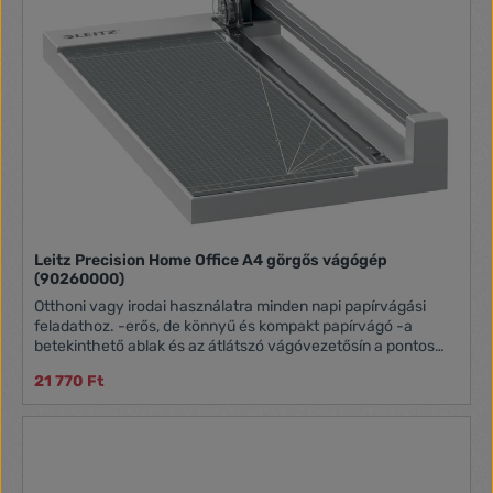
Leitz Precision Home Office A4 görgős vágógép
(90260000)
Otthoni vagy irodai használatra minden napi papírvágási
feladathoz. -erős, de könnyű és kompakt papírvágó -a
betekinthető ablak és az átlátszó vágóvezetősín a pontos
vágást segíti -éles, edzett acél pengék -erős munkafelület -
21 770 Ft
kapacitás: 10 lap