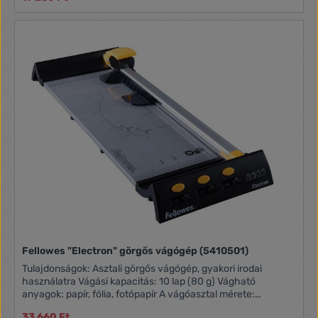
Fellowes "Electron" görgős vágógép (5410501)
Tulajdonságok: Asztali görgős vágógép, gyakori irodai
használatra Vágási kapacitás: 10 lap (80 g) Vágható
anyagok: papír, fólia, fotópapír A vágóasztal mérete:
460x195 mm Vágáshossz: 455 mm ˝SafeCut™ Cartridge˝:
33 660 Ft