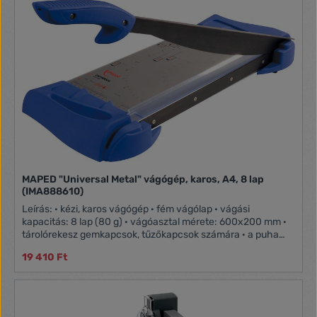
vágófelület · állítható papírtálca, ami vágás közben stabilan
tartja a papírt · tömege: 0,2 kg
MAPED "Universal Metal" vágógép, karos, A4, 8 lap
(IMA888610)
Leírás: · kézi, karos vágógép · fém vágólap · vágási
kapacitás: 8 lap (80 g) · vágóasztal mérete: 600x200 mm ·
tárolórekesz gemkapcsok, tűzőkapcsok számára · a puha
markolat kényelmes, csúszásmentes fogást biztosít ·
19 410 Ft
méretbeosztás: mm, cm, inch · tömeg: 1,85 kg