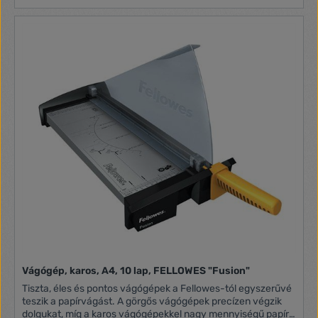
Vágógép, karos, A4, 10 lap, FELLOWES "Fusion"
Tiszta, éles és pontos vágógépek a Fellowes-tól egyszerűvé
teszik a papírvágást. A görgős vágógépek precízen végzik
dolgukat, míg a karos vágógépekkel nagy mennyiségű papírt