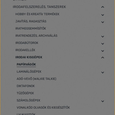
IRODAFELSZERELÉS, TANSZEREK
HOBBY ÉS KREATÍV TERMÉKEK
JAVÍTÁS, RAGASZTÁS
IRATMEGSEMMÍSÍTŐK
IRATRENDEZÉS, ARCHIVÁLÁS
IRODABÚTOROK
IRODAKELLÉK
IRODAI KISGÉPEK
PAPÍRVÁGÓK
LAMINÁLÓGÉPEK
ADÓ-VEVŐ (WALKIE TALKIE)
DIKTAFONOK
TŰZŐGÉPEK
SZÁMOLÓGÉPEK
VONALKÓD OLVASÓK ÉS KIEGÉSZÍTŐK
LYUKASZTÓK