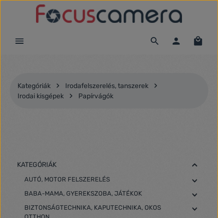
Ugrás a fő tartalomra
Kategóriák
Irodafelszerelés, tanszerek
Irodai kisgépek
Papírvágók
KATEGÓRIÁK
AUTÓ, MOTOR FELSZERELÉS
BABA-MAMA, GYEREKSZOBA, JÁTÉKOK
BIZTONSÁGTECHNIKA, KAPUTECHNIKA, OKOS
OTTHON