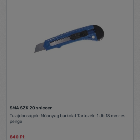
segédvonalzó - Rögzíthető vágófej, ami lehetővé teszi a
biztonságos szállítást - Termék méretei: ( magasság x
szélesség x mélység): 128 x 374 x 598 mm - Termék súlya:
4,26 kg - 2 év garancia
SMA SZK 20 sniccer
Tulajdonságok: Műanyag burkolat Tartozék: 1 db 18 mm-es
penge
840 Ft