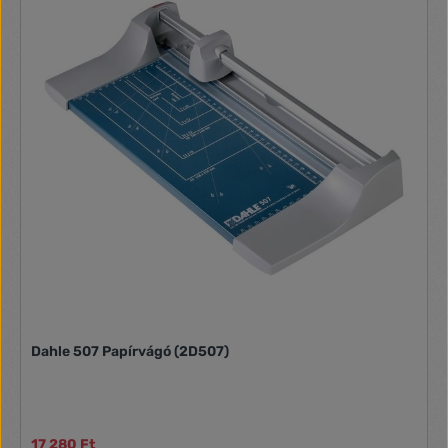
Dahle 507 Papírvágó (2D507)
17 280 Ft