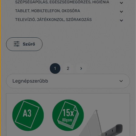
SZÉPSÉGÁPOLÁS, EGÉSZSÉGMEGŐRZÉS, HIGIÉNIA
TABLET, MOBILTELEFON, OKOSÓRA
TELEVÍZIÓ, JÁTÉKKONZOL, SZÓRAKOZÁS
Szűrő
1
2
Oldal
Oldal