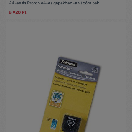
A4-es és Proton A4-es gépekhez -a vágótalpak
megfordíthatóak és méretre vághatóak
5 920 Ft