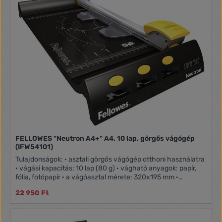
FELLOWES "Neutron A4+" A4, 10 lap, görgős vágógép
(IFW54101)
Tulajdonságok: · asztali görgős vágógép otthoni használatra
· vágási kapacitás: 10 lap (80 g) · vágható anyagok: papír,
fólia, fotópapír · a vágóasztal mérete: 320x195 mm ·
vágáshossz: 320 mm · SafeCut™ technológia: egyedi
22 950 Ft
biztonsági vágókéstok, amelyben a vágási folyamat
kivételével a penge rejtve marad · egyszerű, biztonságos
használat · beépített, rozsdamentes acélból készült
vágókések · rögzíthető vágófej, ami lehetővé teszi a