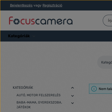
Bejelentkezés
vagy
Regisztráció
ás a fő tartalomra
Ugrás a kereséshez
Ugrás a fő navigációhoz
Kategóriák
Kategó
KATEGÓRIÁK
Nem tal
AUTÓ, MOTOR FELSZERELÉS
BABA-MAMA, GYEREKSZOBA,
JÁTÉKOK