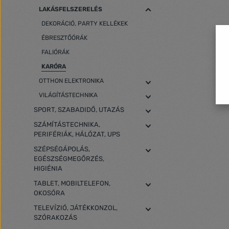
LAKÁSFELSZERELÉS
DEKORÁCIÓ, PARTY KELLÉKEK
ÉBRESZTŐÓRÁK
FALIÓRÁK
KARÓRA
OTTHON ELEKTRONIKA
VILÁGÍTÁSTECHNIKA
SPORT, SZABADIDŐ, UTAZÁS
SZÁMÍTÁSTECHNIKA,
PERIFÉRIÁK, HÁLÓZAT, UPS
SZÉPSÉGÁPOLÁS,
EGÉSZSÉGMEGŐRZÉS,
HIGIÉNIA
TABLET, MOBILTELEFON,
OKOSÓRA
TELEVÍZIÓ, JÁTÉKKONZOL,
SZÓRAKOZÁS