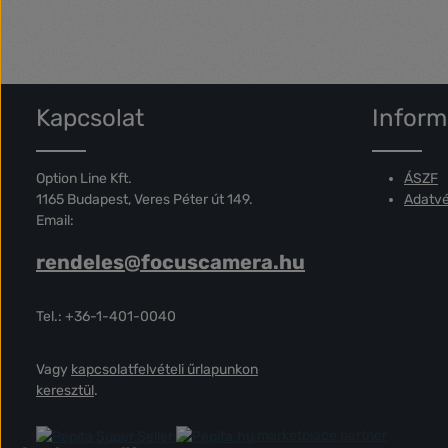
Kapcsolat
Inform
Option Line Kft.
ÁSZF
1165 Budapest, Veres Péter út 149.
Adatvé
Email:
rendeles@focuscamera.hu
Tel.: +36-1-401-0040
Vagy
kapcsolatfelvételi űrlapunkon
keresztül
.
marketplace partner