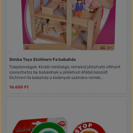
Simba Toys Eichhorn Fa babaház
Tulajdonságok: Kiváló minőségű, remekül játszható otthont
szerezhetsz be babáidnak a játékhoz! Afából készült
Eichhorn fa babaház a kislányok számára remek
játékélményt nyújt, hiszen több helység is található benne,
16 650 Ft
valamint a játék elkezdéséhez két baba is tartozik hozzá. A
kiegészítőkkel is felszerelt babaház a sziba igazi dísze lesz,
ahol mindig izgalmas játék vár rád. A szerepjáték azonnal
kezdetét is veheti, mely remekül fejleszti a gyerekek
személyiségét!