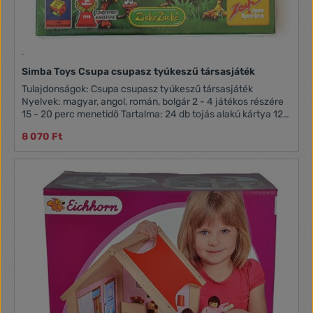
Simba Toys Csupa csupasz tyúkeszű társasjáték
Tulajdonságok: Csupa csupasz tyúkeszű társasjáték
Nyelvek: magyar, angol, román, bolgár 2 - 4 játékos részére
15 - 20 perc menetidő Tartalma: 24 db tojás alakú kártya 12
db nyolcszögletű kártya 2 - 2 db tyúk és kakas 4 db farktoll 1
8 070 Ft
db játékszabály