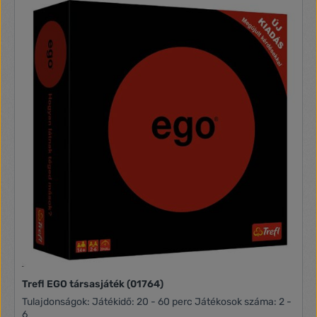
hőmérséklet- és töltési időkorlátozással, ami sokkal
biztonságosabbá teszi a töltőt, mint a V1. A SkyRC B6AC + V2
egy magas színvonalú mikroprocesszoros töltő/töltő, amely
minden típusú akkumulátorhoz (LiPo, LiFE, Lilon) alkalmas. A
maximális töltőáram 6A és a maximális teljesítmény 50A.
Tömeg: 632 g Bemeneti feszültség: AC100-240 V /DC 11-18
V Max. Töltés 50 W MAxx. Kisütés 5 W Töltési
áramtartomány: 0,1-6 A Kisütési áramtartomány: 0,1-2 A
Akkumulátor feszültség: PB 2-20 V LiPo/LiFe/Lilon/LiHV A
töltött cellák száma: 1-6 S NiMH/NiCd töltött cellák száma: 1-
15 S
Trefl EGO társasjáték (01764)
Tulajdonságok: Játékidő: 20 - 60 perc Játékosok száma: 2 -
6