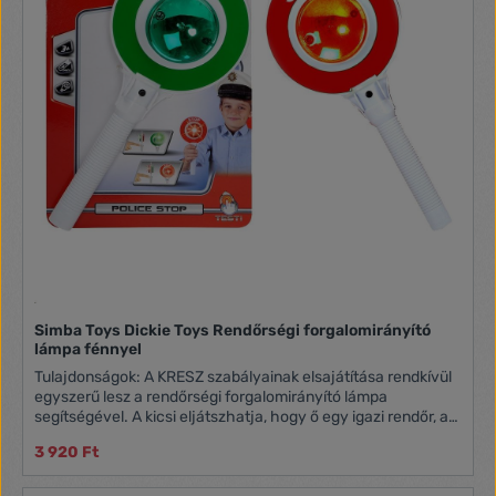
Simba Toys Dickie Toys Rendőrségi forgalomirányító
lámpa fénnyel
Tulajdonságok: A KRESZ szabályainak elsajátítása rendkívül
egyszerű lesz a rendőrségi forgalomirányító lámpa
segítségével. A kicsi eljátszhatja, hogy ő egy igazi rendőr, aki
a gyalogosan, biciklivel, illetve autóval közlekedő emberek
3 920 Ft
forgalmát irányítja, mely során játékosan, mókával és
kacagással telve tanulja meg, hogy mi az ami helyes, és mi