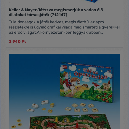
Keller & Mayer Játszva megismerjük a vadon élő
állatokat társasjáték (712147)
Tulajdonságok:A játék kedves, mégis élethű, az apró
részletekre is ügyelő grafikai világa megismerteti a gyerekkel
az erdő világát.A környezetünkben leggyakrabban
előforduló, vadon élő állatokat mutatja be játékos formában.
3 940 Ft
A harminc puzzle-elem a korosztálynak megfelelő
bonyolultsági fokon sok játéklehetőséget biztosít. Tartalom:
10 darab háromrészes puzzle