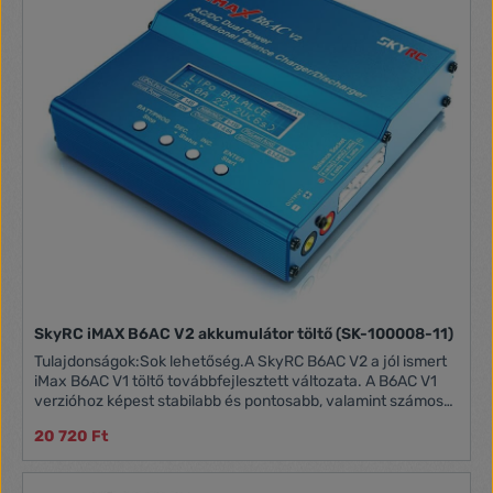
type LiPo Number of chargeable cells 2-3 cells Charging
current 1.2 A Max Final voltage per cell 4.2V ± 0.02V Circuit
power supply 11W ± 10% Dimensions 88 x 57 x 35 mm Weight
103 g
SkyRC iMAX B6AC V2 akkumulátor töltő (SK-100008-11)
Tulajdonságok:Sok lehetőség.A SkyRC B6AC V2 a jól ismert
iMax B6AC V1 töltő továbbfejlesztett változata. A B6AC V1
verzióhoz képest stabilabb és pontosabb, valamint számos
új funkcióval rendelkezik. A felhasználók maguk állíthatják
20 720 Ft
be a töltő feszültségét, és PC-vel vezérelhetik azt. A töltő
rendelkezik áramkorlátozó érzékelővel, beépített
ellenállásmérővel és lítium-ion akkumulátor mérővel,