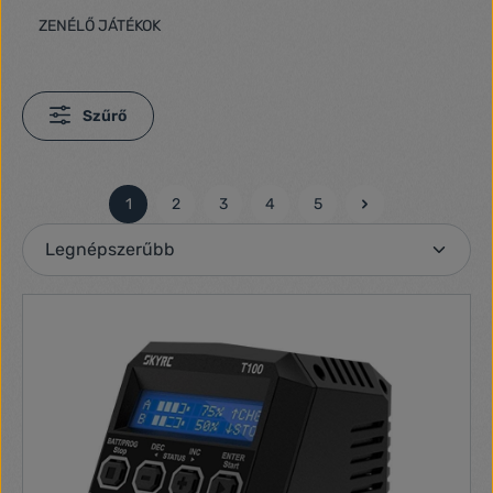
ZENÉLŐ JÁTÉKOK
Szűrő
1
2
3
4
5
Oldal
Oldal
Oldal
Oldal
Oldal