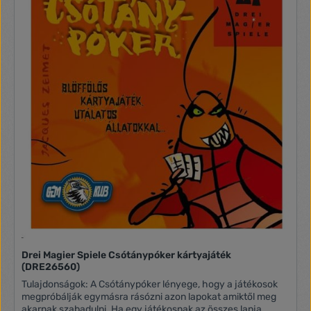
és a csészék egymásba rakosgatását is ezzel fejlesztve
kézügyességed és mozgáskoordinációd. 10db toronyépítő
csésze 5db formaillesztő 1db vödör Magasság: ~81cm
Anyaga: műanyag
Drei Magier Spiele Csótánypóker kártyajáték
(DRE26560)
Tulajdonságok: A Csótánypóker lényege, hogy a játékosok
megpróbálják egymásra rásózni azon lapokat amiktől meg
akarnak szabadulni. Ha egy játékosnak az összes lapja