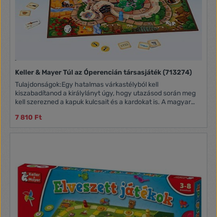
Keller & Mayer Túl az Óperencián társasjáték (713274)
Tulajdonságok:Egy hatalmas várkastélyból kell
kiszabadítanod a királylányt úgy, hogy utazásod során meg
kell szerezned a kapuk kulcsait és a kardokat is. A magyar
népmesék világába kalauzolja el a gyerekeket ez a
7 810 Ft
társasjáték, mely során rengeteg izgalom és fordulat várja a
játékosokat. Ne feledd, ha segítesz a bajbajutott
mesehősökön, ők viszonozni fogják azt! 1db Játéktábla 4db
Játékbábu 1db Speciális dobókocka 18db Kardkártya 28db
Eszközkártya 16db Kulcskorong Játékosok száma: 1-4 fő