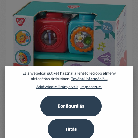
az, ami nem. Ha megnyomjuk a lámpán lévő gombot, az
világítani kezd, egyik oldalán pirosan, STOP, azaz megállj
felirattal, míg a másikon zölden, mely szabad utat ad az arra
közlekedőknek. A forgalomirányító lámpa mérete kb. 24 cm
A játék működéséhez 2 db 1,5 V R6 elem szükséges
Ez a weboldal sütiket használ a lehető legjobb élmény
biztosítása érdekében.
További információ...
Adatvédelmi irányelvek
|
Impresszum
Konfigurálás
Playgo ABC aktív kockák
Tiltás
Tulajdonságok: Az ABC aktív kockákkal kisbabád játékosan