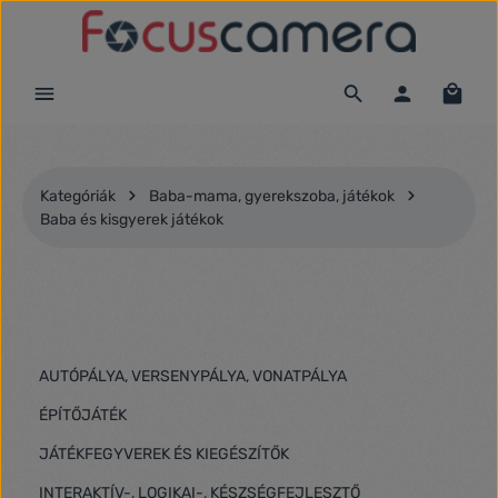
Ugrás a fő tartalomra
Kategóriák
Baba-mama, gyerekszoba, játékok
Baba és kisgyerek játékok
AUTÓPÁLYA, VERSENYPÁLYA, VONATPÁLYA
ÉPÍTŐJÁTÉK
JÁTÉKFEGYVEREK ÉS KIEGÉSZÍTŐK
INTERAKTÍV-, LOGIKAI-, KÉSZSÉGFEJLESZTŐ