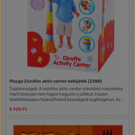
Playgo Zsiráfos aktív center bébijáték (2388)
Tulajdonságok: A zsiráfos aktív center sokoldalú használata
miatt biztosan nem fogod megunni a játékot, hiszen
többféleképpen fejlesztheted készségeid segítségével. Az
első és talán a legizgalmasabb játék a toronyépítés, helyezd
5 920 Ft
a szettben található vödröt fejjel lefelé a földre, majd kezd el
a csészéket a legnagyobbtól a legkisebbig sorban egymás
tetejére illeszteni. Ha elkészültél, a sárga színű, zsiráf mintájú
csészét helyezd fel utolsóként és már kész is a kb 81cm
magas tornyod. A játékkal gyakorolhatod a formaillesztést