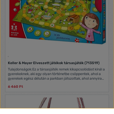
Keller & Mayer Elveszett játékok társasjáték (713519)
Tulajdonságok:Ez a társasjáték remek kikapcsolódást kínál a
gyerekeknek, aki egy olyan történetbe csöppentek, ahol a
gyerekek egész délután a parkban játszottak, ahol annyira
belefeledkeztek a sok vidám élménybe, hogy itt-ott
6 460 Ft
elhagyták a játékaikat. Amikor hazaindultak, csak a
kijáratnál vették észre, hogy mennyi minden hiányzik.
Segítsetek nekik megkeresni az elveszett játékokat! Vidám
társasjáték az óvodás és kisiskolás korosztálynak, mely
játékosan fejleszti a megfigyelőképességet, a memóriát és a
taktikus gondolkodást. 1 játéktábla 4 fabábu 12 játékkorong