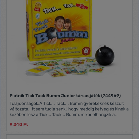
Piatnik Tick Tack Bumm Junior társasjáték (744969)
Tulajdonságok:A Tick... Tack... Bumm gyerekeknek készült
változata. Itt sem tudja senki, hogy meddig ketyeg és kinek a
kezében lesz a Tick... Tack... Bumm, mikor elhangzik a
Bumm! A kártyákona témaköröket a feliratok mellett színes
9 240 Ft
rajzokis ábrázolják, így azok a gyerekek is könnyedén, részt
vehetnek a játékban, akik még nemtudnak olvasni.
Játékosok száma: 2-12 fő Játék hossza: kb. 20 perc