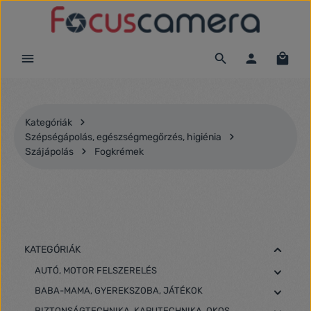
Ugrás a fő tartalomra
Kategóriák
Szépségápolás, egészségmegőrzés, higiénia
Szájápolás
Fogkrémek
KATEGÓRIÁK
AUTÓ, MOTOR FELSZERELÉS
BABA-MAMA, GYEREKSZOBA, JÁTÉKOK
BIZTONSÁGTECHNIKA, KAPUTECHNIKA, OKOS