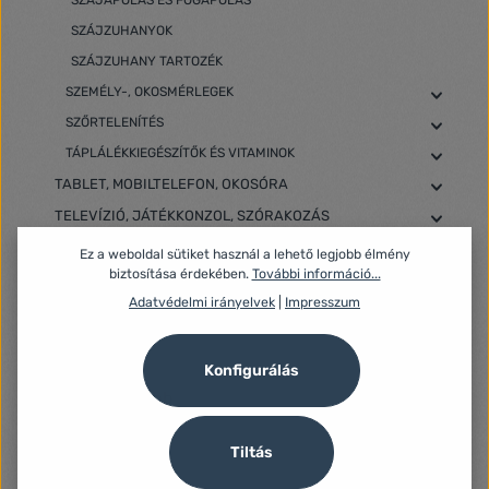
SZÁJÁPOLÁS ÉS FOGÁPOLÁS
SZÁJZUHANYOK
SZÁJZUHANY TARTOZÉK
SZEMÉLY-, OKOSMÉRLEGEK
SZŐRTELENÍTÉS
TÁPLÁLÉKKIEGÉSZÍTŐK ÉS VITAMINOK
TABLET, MOBILTELEFON, OKOSÓRA
TELEVÍZIÓ, JÁTÉKKONZOL, SZÓRAKOZÁS
Ez a weboldal sütiket használ a lehető legjobb élmény
biztosítása érdekében.
További információ...
Adatvédelmi irányelvek
|
Impresszum
Szűrő
Konfigurálás
Tiltás