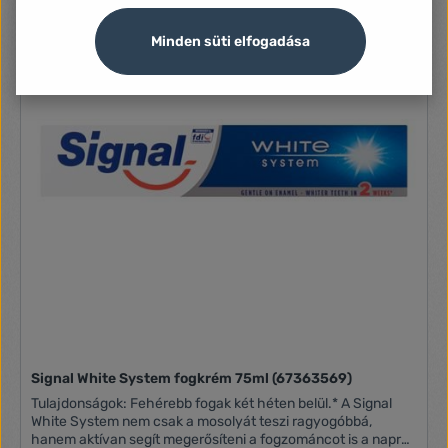
Minden süti elfogadása
Signal White System fogkrém 75ml (67363569)
Tulajdonságok: Fehérebb fogak két héten belül.* A Signal
White System nem csak a mosolyát teszi ragyogóbbá,
hanem aktívan segít megerősíteni a fogzománcot is a napról