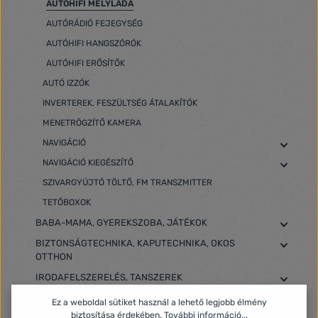
AUTÓHIFI MÉLYLÁDA
AUTÓRÁDIÓ FEJEGYSÉG
AUTÓHIFI HANGSZÓRÓK
AUTÓHIFI ERŐSÍTŐK
AUTÓ IZZÓK
INVERTEREK, FESZÜLTSÉG ÁTALAKÍTÓK
MENETRÖGZÍTŐ KAMERA
NAVIGÁCIÓ
NAVIGÁCIÓ KIEGÉSZÍTŐ
SZIVARGYÚJTÓ TÖLTŐ, FM TRANSZMITTER
TETŐBOXOK
BABA-MAMA, GYEREKSZOBA, JÁTÉKOK
BIZTONSÁGTECHNIKA, KAPUTECHNIKA, OKOS
OTTHON
IRODAFELSZERELÉS, TANSZEREK
FOTÓZÁS, VIDEÓZÁS, OPTIKA
Ez a weboldal sütiket használ a lehető legjobb élmény
biztosítása érdekében.
További információ...