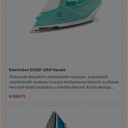
Electrolux E5SI2-2AM Vasaló
Jellemzők Beépített vízkőtelenítő rendszer: A beépített
vízkőtelenítő rendszer hosszú élettartamot biztosít, és Önnek
nem kell többé bajlódnia a vízkőtlenítéssel. Kontrollámpa:
Megmutatja, hogy a vasaló mikor melegedett fel és áll
8 280 Ft
készen a vasalásra. Permetezőfunkció: Gyengéden
megnedvesíti a ruhát. Tökéletesen sikló, karcmentes talp:
Zománcozott, karcmentes a könnyű siklásért és a kiváló
eredményekért. Függőleges gőz: A felakasztott ruhák,
függönyök felfrissítésére. Csepegésgátló rendszer: A
csepegésgátló rendszer megakadályozza, hogy víz