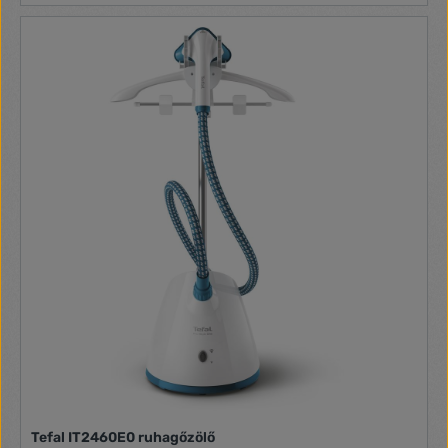
Tefal IT2460E0 ruhagőzölő