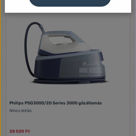
száraz tisztítás engedélyezett Két gőz kibocsátási intenzitás
(max. 25 g/perc) Kivehető víztartály a könnyű töltéshez
Csapvízzel használható Tartály kapacitása: kb. 380 ml =
akár 23 perces gőzölés Kerámia felületű vasalólap 7
gőzfúvókával Beépített szivattyú Melegítést és már
használatot jelző fény Víz utántöltésére figyelmeztető
jelzőfény Hang jelzés Zárral felszerelt gőzölő gomb = nem
szükséges a gombot megnyomva tartani Ergonomikus
fogantyú ANTI CALC funkció, mely a vízkő lerakódását
akadályozza meg Biztonsági elektronika automatikus
kikapcsoláshoz AUTO - SHUT OFF (8 perc.) 1,85 m hosszú
tápkábel a kényelmes kezeléshez Teljesítmény felvétel 1400
W Tartozékok Kiegészítő a haj, cérnák, bolyhok és
szennyeződések eltávolításához Kefe Töltőpohár a víz
könnyű töltéséhez
Philips PSG3000/20 Series 3000 gőzállomás
Nincs leírás
28 520 Ft