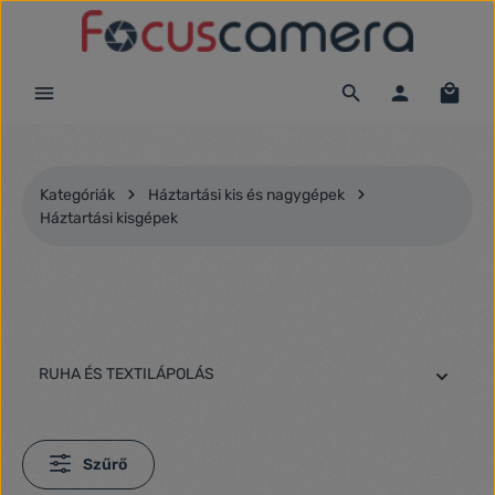
Ugrás a fő tartalomra
Kategóriák
Háztartási kis és nagygépek
Háztartási kisgépek
RUHA ÉS TEXTILÁPOLÁS
Szűrő