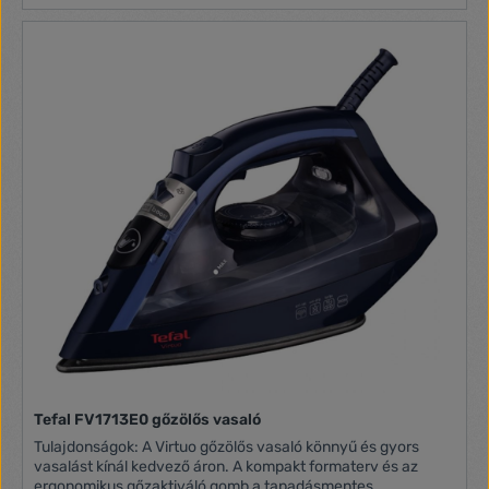
vasaló talp furataiban Drip-Stop funkció: cseppenés-gátló,
megelőzi a cseppek okozta foltosodást Gőzölés függőleges
helyzetben is Turbógőz Fokozatmentes gőzszabályozás
Locsoló gomb Termosztát Működésjelző lámpa, mutatja a
fűtés bekapcsolását Forgó kábelcsatlakozás, a vezeték nem
tekeredik össze A töltőpohár tartozék Folyamatos
gőzképzés: 25 g/perc Turbógőz: 120 g/perc Hálózati
vezeték hossza: 3 m Méret (hosszúság × szélesség ×
magasság): 300 × 125 × 135 mm Tömege: 1.1 kg
Tefal FV1713E0 gőzölős vasaló
Tulajdonságok: A Virtuo gőzölős vasaló könnyű és gyors
vasalást kínál kedvező áron. A kompakt formaterv és az
ergonomikus gőzaktiváló gomb a tapadásmentes