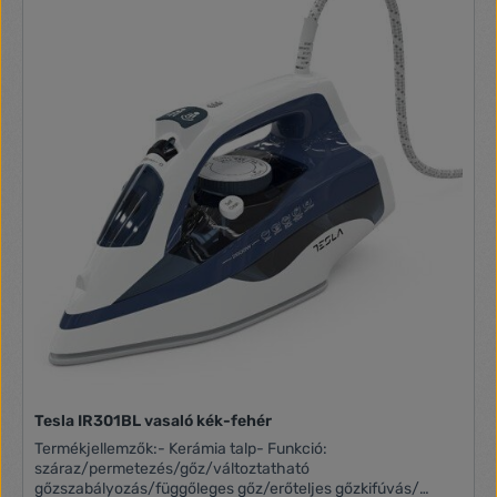
helyspórolás érdekében a fogantyú aljában helyet kapott
egy görgős ruhatisztító. Ehhez könnyedén odaragad
bármilyen hajszál vagy állatszőr, így gond nélkül
megtisztíthatja vele a ruháit. Tömeg: 190g Méret:
192x70x7mm Töltési feszültség: 5V Töltési idő: Kb. 2 óra
Működési idő: Kb. 45 perc Hangszint: <75dB
Tesla IR301BL vasaló kék-fehér
Termékjellemzők:- Kerámia talp- Funkció:
száraz/permetezés/gőz/változtatható
gőzszabályozás/függőleges gőz/erőteljes gőzkifúvás/