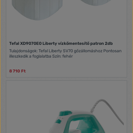
Tefal XD9070E0 Liberty vízkőmentesítő patron 2db
Tulajdonságok: Tefal Liberty SV70 gőzállomáshoz Pontosan
illeszkedik a foglalatba Szín: fehér
8 710 Ft