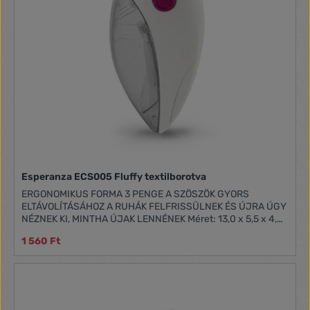
Esperanza ECS005 Fluffy textilborotva
ERGONOMIKUS FORMA 3 PENGE A SZÖSZÖK GYORS
ELTÁVOLÍTÁSÁHOZ A RUHÁK FELFRISSÜLNEK ÉS ÚJRA ÚGY
NÉZNEK KI, MINTHA ÚJAK LENNÉNEK Méret: 13,0 x 5,5 x 4,5
[cm] Energiaellátás: 2 x AA elem (nem tartozék)Gyártó:
1 560 Ft
ESPERANZA