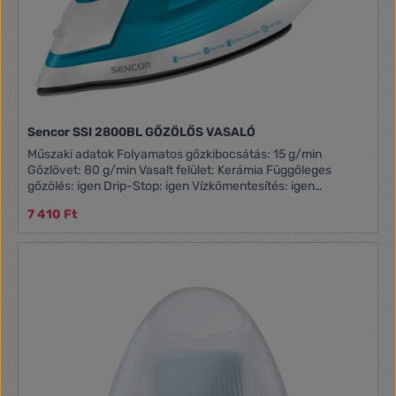
Sencor SSI 2800BL GŐZÖLŐS VASALÓ
Műszaki adatok Folyamatos gőzkibocsátás: 15 g/min
Gőzlövet: 80 g/min Vasalt felület: Kerámia Függőleges
gőzölés: igen Drip-Stop: igen Vízkőmentesítés: igen
Öntisztítás: igen Víztartály űrtartalma: 220 ml Forgócsuklós
7 410 Ft
vezeték: igen Teljesítményfelvétel: 2 000 W Magasság: 27
cm Szélesség: 11,2 cm Mélység: 12,9 cm Szín: Kék Tömeg: 0,9
kg