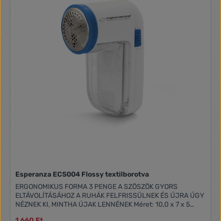
Esperanza ECS004 Flossy textilborotva
ERGONOMIKUS FORMA 3 PENGE A SZÖSZÖK GYORS
ELTÁVOLÍTÁSÁHOZ A RUHÁK FELFRISSÜLNEK ÉS ÚJRA ÚGY
NÉZNEK KI, MINTHA ÚJAK LENNÉNEK Méret: 10,0 x 7 x 5
[cm] Energiaellátás: 2 x AA elem (nem tartozék)Gyártó:
1 660 Ft