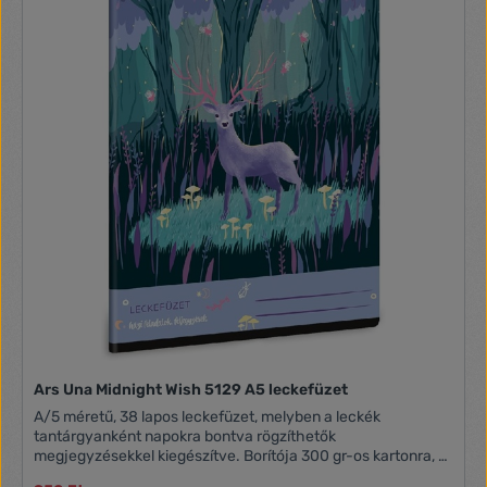
Ars Una Midnight Wish 5129 A5 leckefüzet
A/5 méretű, 38 lapos leckefüzet, melyben a leckék
tantárgyanként napokra bontva rögzíthetők
megjegyzésekkel kiegészítve. Borítója 300 gr-os kartonra, 4
szín nyomással, fényes fóliával készült. Belseje 80 gr-os