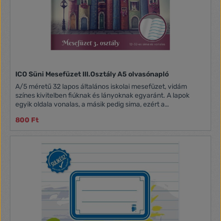
ICO Süni Mesefüzet III.Osztály A5 olvasónapló
A/5 méretű 32 lapos általános iskolai mesefüzet, vidám
színes kivitelben fiúknak és lányoknak egyaránt. A lapok
egyik oldala vonalas, a másik pedig sima, ezért a
fogalmazások megírásához, illetve rajzoláshoz is tökéletes.
800 Ft
„Írok és olvasok” iskolai füzet