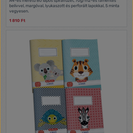
A4-es méretű 80 lapos spirálfüzet, 70g/m2-es famentes
belívvel, margóval, lyukaszott és perforált lapokkal, 5 minta
vegyesen.
1 810 Ft