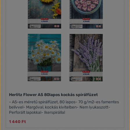
Herlitz Flower A5 80lapos kockás spirálfüzet
- A5-es méretű spirálfüzet, 80 lapos- 70 g/m2-es famentes
belívvel- Margóval, kockás kivitelben- Nem lyukaszott-
Perforált lapokkal- Ikerspirállal
1 440 Ft