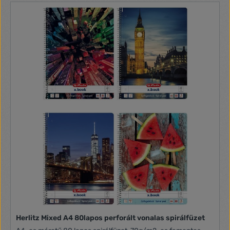
Herlitz Mixed A4 80lapos perforált vonalas spirálfüzet