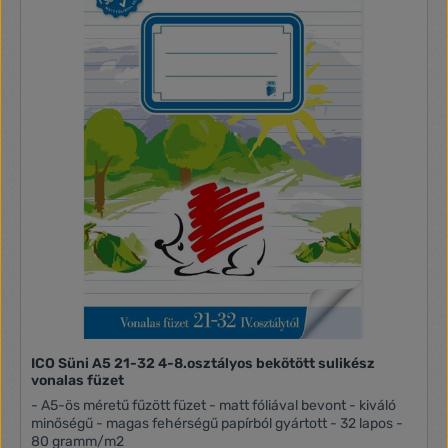
ICO Süni A5 21-32 4-8.osztályos bekötött sulikész
vonalas füzet
- A5-ös méretű fűzött füzet - matt fóliával bevont - kiváló
minőségű - magas fehérségű papírból gyártott - 32 lapos -
80 gramm/m2