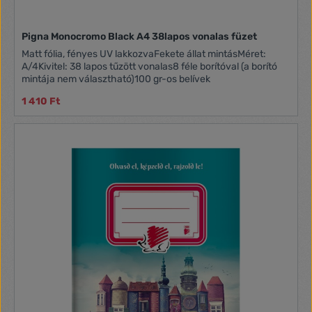
Pigna Monocromo Black A4 38lapos vonalas füzet
Matt fólia, fényes UV lakkozvaFekete állat mintásMéret:
A/4Kivitel: 38 lapos tűzött vonalas8 féle borítóval (a borító
mintája nem választható)100 gr-os belívek
1 410 Ft