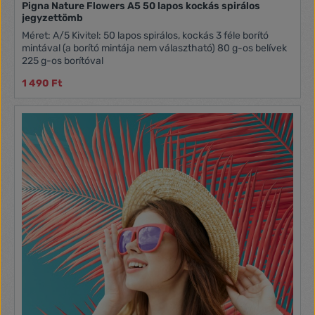
Pigna Nature Flowers A5 50 lapos kockás spirálos
jegyzettömb
Méret: A/5 Kivitel: 50 lapos spirálos, kockás 3 féle borító
mintával (a borító mintája nem választható) 80 g-os belívek
225 g-os borítóval
1 490 Ft