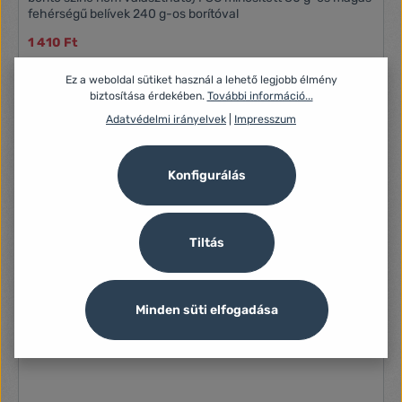
fehérségű belívek 240 g-os borítóval
1 410 Ft
Ez a weboldal sütiket használ a lehető legjobb élmény
biztosítása érdekében.
További információ...
Adatvédelmi irányelvek
|
Impresszum
Konfigurálás
Tiltás
Minden süti elfogadása