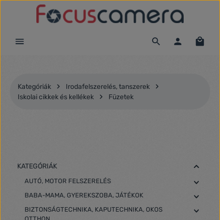
Ugrás a fő tartalomra
Kategóriák
Irodafelszerelés, tanszerek
Iskolai cikkek és kellékek
Füzetek
KATEGÓRIÁK
AUTÓ, MOTOR FELSZERELÉS
BABA-MAMA, GYEREKSZOBA, JÁTÉKOK
BIZTONSÁGTECHNIKA, KAPUTECHNIKA, OKOS
OTTHON