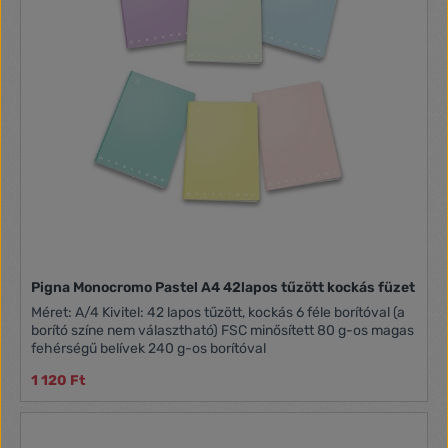
Pigna Monocromo Pastel A4 42lapos tűzött kockás füzet
Méret: A/4 Kivitel: 42 lapos tűzött, kockás 6 féle borítóval (a
borító színe nem választható) FSC minősített 80 g-os magas
fehérségű belívek 240 g-os borítóval
1 120 Ft