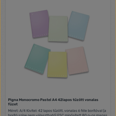
Pigna Monocromo Pastel A4 42lapos tűzött vonalas
füzet
Méret: A/4 Kivitel: 42 lapos tűzött, vonalas 6 féle borítóval (a
borító színe nem választható) FSC minősített 80 g-os magas