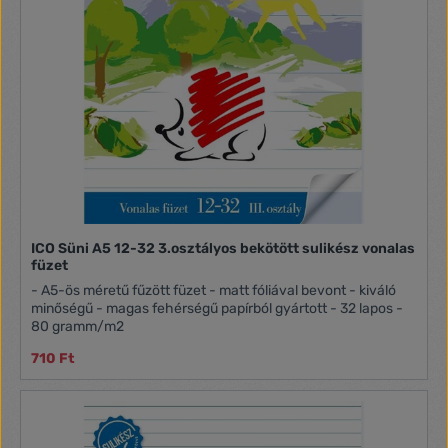
ICO Süni A5 12-32 3.osztályos bekötött sulikész vonalas
füzet
- A5-ös méretű fűzött füzet - matt fóliával bevont - kiváló
minőségű - magas fehérségű papírból gyártott - 32 lapos -
80 gramm/m2
710 Ft