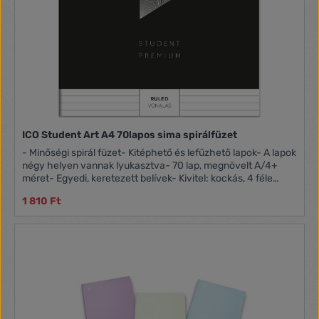
ICO Student Art A4 70lapos sima spirálfüzet
- Minőségi spirál füzet- Kitéphető és lefűzhető lapok- A lapok
négy helyen vannak lyukasztva- 70 lap, megnövelt A/4+
méret- Egyedi, keretezett belívek- Kivitel: kockás, 4 féle
színben- Színválasztás nem lehetséges
1 810 Ft