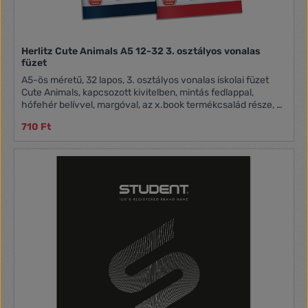
Herlitz Cute Animals A5 12-32 3. osztályos vonalas
füzet
A5-ös méretű, 32 lapos, 3. osztályos vonalas iskolai füzet
Cute Animals, kapcsozott kivitelben, mintás fedlappal,
hófehér belívvel, margóval, az x.book termékcsalád része, 4
mintával. A minta nem választható.
710 Ft