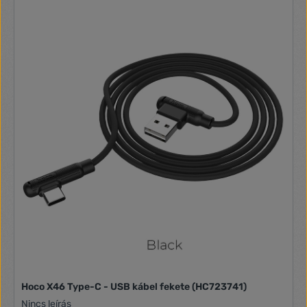
érdekében egy tépőzáras rögzítő is jár hozzá, amivel
könnyedén össze tudjuk fogatni, így elkerülve a gabalyodást.
Hoco X46 Type-C - USB kábel fekete (HC723741)
Nincs leírás