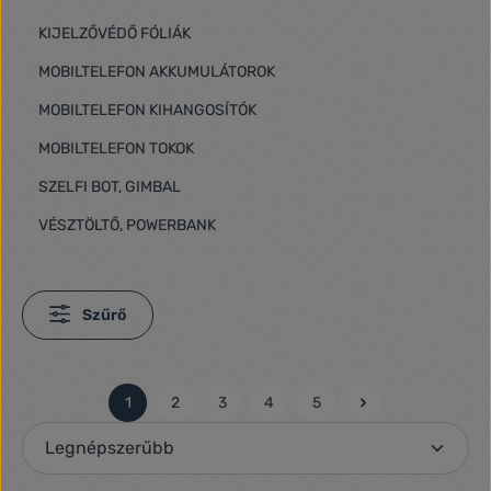
KIJELZŐVÉDŐ FÓLIÁK
MOBILTELEFON AKKUMULÁTOROK
MOBILTELEFON KIHANGOSÍTÓK
MOBILTELEFON TOKOK
SZELFI BOT, GIMBAL
VÉSZTÖLTŐ, POWERBANK
Szűrő
1
2
3
4
5
Oldal
Oldal
Oldal
Oldal
Oldal