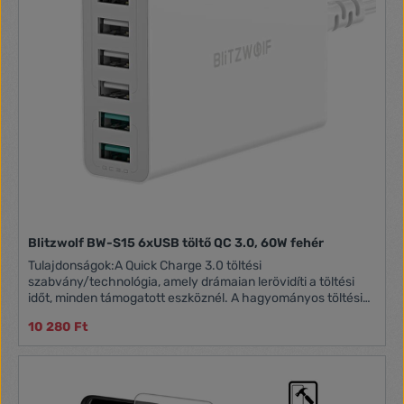
Blitzwolf BW-S15 6xUSB töltő QC 3.0, 60W fehér
Tulajdonságok:A Quick Charge 3.0 töltési
szabvány/technológia, amely drámaian lerövidíti a töltési
időt, minden támogatott eszköznél. A hagyományos töltési
szabványnál/technológiánál 40%-kal gyorsabb, a Quick
10 280 Ft
Charge 2.0-nál 27% -kal gyorsabb töltést tesz lehetővé.
Amennyiben a töltendő eszköz nem támogatja a Quick
Charge 3.0-ás töltést (ilyen eszköz manapság szinte nincs),
úgy hagyományos sebességgel tölti az eszközt.
Csatlakozáskor a töltendő eszköz és a BlitzWolf eszköze