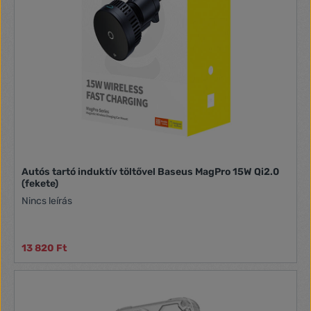
Autós tartó induktív töltővel Baseus MagPro 15W Qi2.0
(fekete)
Nincs leírás
13 820 Ft