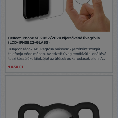
Cellect iPhone SE 2022/2020 kijelzővédő üvegfólia
(LCD-IPHSE22-GLASS)
Tulajdonságok:Az üvegfólia második kijelzőként szolgál
telefonja védelmében. Az edzett üveg rendkívül ellenállóvá
teszi készüléke kijelzőjét az ütések és karcolások ellen. A
speciális technológiával készült ragasztó rétegnek
1 030 Ft
köszönhetően a fólia könnyedén és buborékmentesen
felhelyezhető. A lekerekített szélek és a mindössze 0.3 mm
anyagvastagság nem befolyásolja a használatot és a kijelző
láthatóságát. Minőségi, edzett üveglap Könnyű
felhelyezhetőség Tökéletesen méretpontos és átlátszó
Ujjlenyomatmentesített felület Hatékony védelem a
karcolásokkal szemben Nem korlátozza a kijelző működését