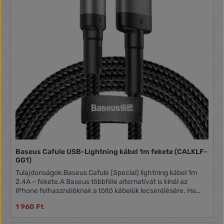
karcolásokkal szemben Nem korlátozza a kijelző működését
Baseus Cafule USB-Lightning kábel 1m fekete (CALKLF-
GG1)
Tulajdonságok:Baseus Cafule (Special) lightning kábel 1m
2.4A – fekete.A Baseus többféle alternatívát is kínál az
iPhone felhasználóknak a töltő kábelük lecserélésére. Ha
épp tönkrement az eredeti, vagy elvesztettük, akkor
1 960 Ft
mindenképp jó választás lehet ez a Cafule szériás
textilbevonatú strapabíró kábel. A csomósodás elkerülése