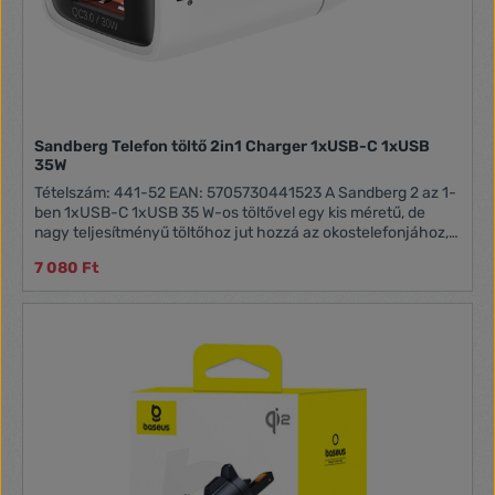
Sandberg Telefon töltő 2in1 Charger 1xUSB-C 1xUSB
35W
Tételszám: 441-52 EAN: 5705730441523 A Sandberg 2 az 1-
ben 1xUSB-C 1xUSB 35 W-os töltővel egy kis méretű, de
nagy teljesítményű töltőhoz jut hozzá az okostelefonjához,
táblagépéhez vagy más USB-A vagy USB-C csatlakozóval
7 080 Ft
rendelkező, gyors töltésre képes eszközéhez. Kényelmes
kijelzőn látható az aktuális teljesítmény. Egyszerre két
eszközt tud tölteni. Charge two devices simultaneously
High quality durable connectors For USB-A and USB-C
devices Smart Power Display