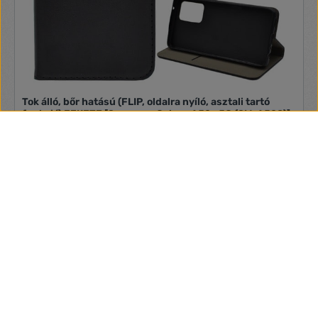
Tok álló, bőr hatású (FLIP, oldalra nyíló, asztali tartó
funkció) FEKETE [Samsung Galaxy A52s 5G (SM-A528)]
Samsung Galaxy A52s 5G (SM-A528), Samsung Galaxy A52
5G (SM-A526F), Samsung Galaxy A52 4G (SM-A525F)
1 970 Ft