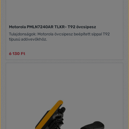
Motorola PMLN7240AR TLKR- T92 övcsipesz
Tulajdonságok: Motorola övcsipesz beépített síppal T92
típusú adóvevőkhöz.
6 130 Ft