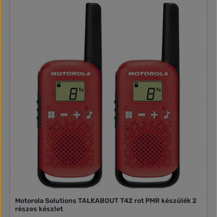
PMR készülék · Szín: Zöld,Narancs,Olaj · Súly: 79 g · Átviteli
mód: AnalógSzállítás tartalma: 3 db adó-vevő (Walkie-
Talkie),3 db övcsíptető,24 db jelölő matrica,Használati
útmutató.
Motorola Solutions TALKABOUT T42 rot PMR készülék 2
részes készlet