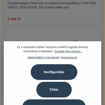
Tulajdonságok: Motorola övcsipesz Kompatibilis a TLKR T80,
T80EX, T81HUNTER, T92 walkie talkie-kal
2 720 Ft
Ez a weboldal sütiket használ a lehető legjobb élmény
biztosítása érdekében.
További információ...
Adatvédelmi irányelvek
|
Impresszum
Konfigurálás
Tiltás