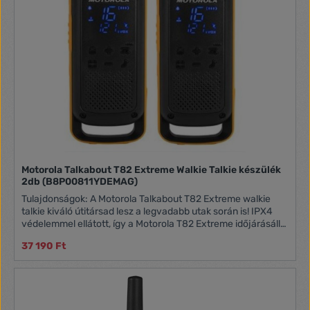
Motorola Talkabout T82 Extreme Walkie Talkie készülék
2db (B8P00811YDEMAG)
Tulajdonságok: A Motorola Talkabout T82 Extreme walkie
talkie kiváló útitársad lesz a legvadabb utak során is! IPX4
védelemmel ellátott, így a Motorola T82 Extreme időjárásálló,
stabilan működik a nehéz körülmények között is. Az új, rejtett
37 190 Ft
kijelző azonnal életre kel amint szükséged van az adóvevőre,
és megkönnyíti a kommunikációt. A párosítás gomb
segítségével még egyszerűbben tudsz összekapcsolódni a
többi adóvevővel. A beépített LED lámpa szükség esetén
vészvilágítást biztosít, így könnyen eligazodsz a sötétebb