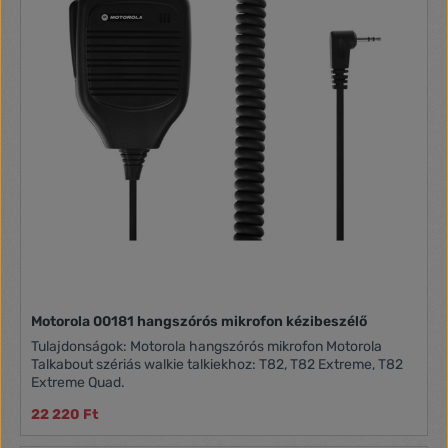
gazdaságosan kell kapcsolatot tartaniuk a személyzettel,
kollégákkal vagy csapattagokkal. A hosszú akkumulátor-
üzemidő, a kompakt méret, a kis súly és az egyszerű
párosítás révén az XT185 tökéletes adóvevő a
költségtudatos felhasználók számára. A Motorola XT185
adóvevő általános jellemzői: Hatótávolság akár 8 km* 16
csatorna** 121 zajzárkód Automatikus billentyűzár
Automatikus zajzár Akár 24 órás akkumulátor üzemidő 500
mW teljesítmény Egyszerű párosítás funkció Frekvencia
keresés/monitor Kéz nélküli VOX/iVOX üzemmód Víz- és
porállóság: IP54 besorolás Könnyű és kompakt * Az elért
hatótávolság a terepviszonyoktól és a helyi körülményektől
függ. ** Oroszországban törvény által 8 csatornára
korlátozva. Kérjük, olvasd el a felhasználói útmutatót!
Motorola 00181 hangszórós mikrofon kézibeszélő
Tulajdonságok: Motorola hangszórós mikrofon Motorola
Talkabout szériás walkie talkiekhoz: T82, T82 Extreme, T82
Extreme Quad.
22 220 Ft