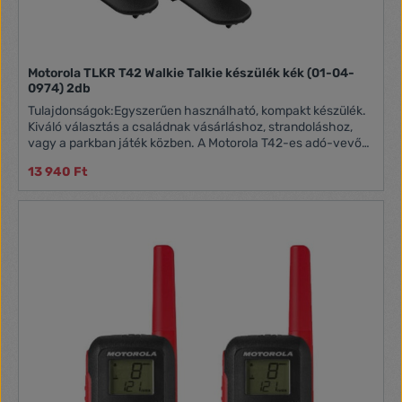
Motorola TLKR T42 Walkie Talkie készülék kék (01-04-
0974) 2db
Tulajdonságok:Egyszerűen használható, kompakt készülék.
Kiváló választás a családnak vásárláshoz, strandoláshoz,
vagy a parkban játék közben. A Motorola T42-es adó-vevő
készülék engedély nélkül használható. Az ár 2db adó-vevőt
13 940 Ft
és tartozékait tartalmazza. A könnyű párosítási funkciónak
köszönhetően egyszerűen beállítható, majd egyszerűen
beszélgethet barátaival és családtagjaival. Hatótávolság:
Akár 4km hatótávolság a terepviszonyoktól függően
Csatornaszám: 16 csatorna LCD kijelző Billentyűzár
Adásvége hang Csatornapásztázás Akkumulátor töltöttség
kijelzés Akkumulátor: nincs, 3db AAA elemmel működik (nem
tartozék) Monitor funkció Csengőhang: 1 féle Csomag
tartalma: 2db övcsipesz, 16db matrica