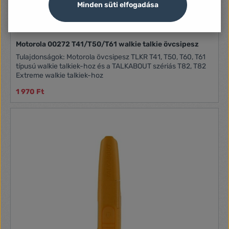
Minden süti elfogadása
Motorola 00272 T41/T50/T61 walkie talkie övcsipesz
Tulajdonságok: Motorola övcsipesz TLKR T41, T50, T60, T61
típusú walkie talkiek-hoz és a TALKABOUT szériás T82, T82
Extreme walkie talkiek-hoz
1 970 Ft