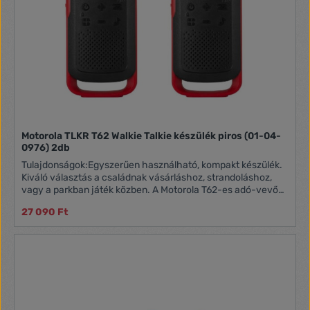
Motorola TLKR T62 Walkie Talkie készülék piros (01-04-
0976) 2db
Tulajdonságok:Egyszerűen használható, kompakt készülék.
Kiváló választás a családnak vásárláshoz, strandoláshoz,
vagy a parkban játék közben. A Motorola T62-es adó-vevő
készülék engedély nélkül használható. Az ár 2db adó-vevőt
27 090 Ft
és tartozékait tartalmazza. A könnyű párosítási funkciónak
köszönhetően egyszerűen beállítható, majd egyszerűen
beszélgethet barátaival és családtagjaival. Hatótávolság:
akár 8 km terepviszonyoktól függően Csatornaszám: 16
csatorna, 121 alcsatorna LCD kijelző Billentyűzár Adásvége
hang Csatornapásztázás Akkumulátor töltöttség kijelzés
Akkumulátor: NIMH 800 mAh, 3xAA elemmel is
működtethető (nem tartozék) Monitor funkció Automata