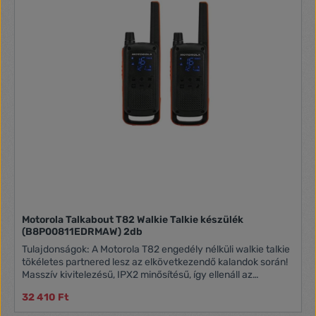
zajzár Csengőhang: 20 féle VOX üzemmód Headset
csatlakozó Csomag tartalma: 2db övcsipesz, 2db
akkumulátor, töltő, 16db matrica
Motorola Talkabout T82 Walkie Talkie készülék
(B8P00811EDRMAW) 2db
Tulajdonságok: A Motorola T82 engedély nélküli walkie talkie
tökéletes partnered lesz az elkövetkezendő kalandok során!
Masszív kivitelezésű, IPX2 minősítésű, így ellenáll az
esőcseppeknek és a fröcskölő víznek is. Az új, rejtett kijelző
32 410 Ft
azonnal életre kel amint szükséged van az adóvevőre, és
megkönnyíti a kommunikációt. A párosítás gomb