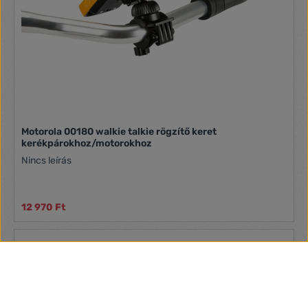
Motorola 00180 walkie talkie rögzítő keret
kerékpárokhoz/motorokhoz
Nincs leírás
12 970 Ft