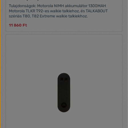
alábbi tényezőktől függ: terep, időjárási körülmények,
Tulajdonságok: Motorola NIMH akkumulátor 1300MAH
elektromágneses zavarok, akadályok. **A törvény szerint
Motorola TLKR T92-es walkie talkiehoz, és TALKABOUT
Oroszországban 8 csatornára korlátozódik. Lásd a
szériás T80, T82 Extreme walkie talkiekhoz.
használati útmutatót. ***Az 5/5/90 ciklus használata
alapján.
11 860 Ft