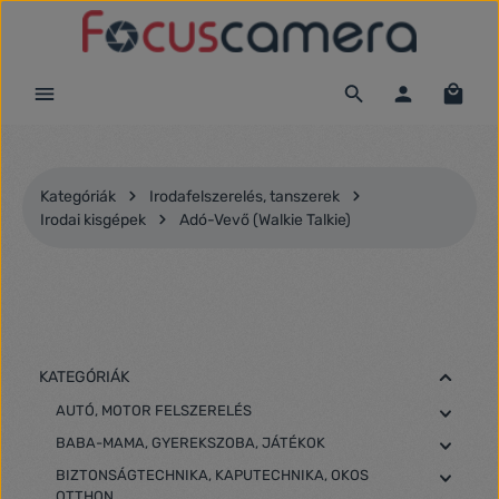
Ugrás a fő tartalomra
Kategóriák
Irodafelszerelés, tanszerek
Irodai kisgépek
Adó-Vevő (Walkie Talkie)
KATEGÓRIÁK
AUTÓ, MOTOR FELSZERELÉS
BABA-MAMA, GYEREKSZOBA, JÁTÉKOK
BIZTONSÁGTECHNIKA, KAPUTECHNIKA, OKOS
OTTHON