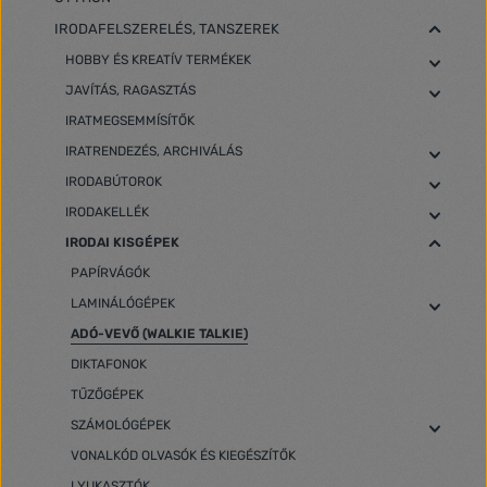
IRODAFELSZERELÉS, TANSZEREK
HOBBY ÉS KREATÍV TERMÉKEK
JAVÍTÁS, RAGASZTÁS
IRATMEGSEMMÍSÍTŐK
IRATRENDEZÉS, ARCHIVÁLÁS
IRODABÚTOROK
IRODAKELLÉK
IRODAI KISGÉPEK
PAPÍRVÁGÓK
LAMINÁLÓGÉPEK
ADÓ-VEVŐ (WALKIE TALKIE)
DIKTAFONOK
TŰZŐGÉPEK
SZÁMOLÓGÉPEK
VONALKÓD OLVASÓK ÉS KIEGÉSZÍTŐK
LYUKASZTÓK