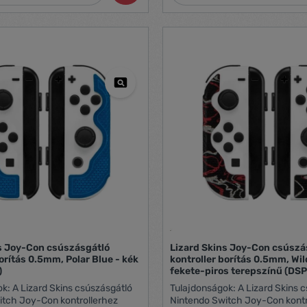
 egy tanuló, aki egy kulcs
n, ami egy olyan ősi titkot rejt,
zsvilág szétszakításával
akíts ki szövetségeket, harcolj
ók ellen és döntsd el a
sorsát. Az örökséged az, amit
. Éld meg az íratlant.
s Joy-Con csúszásgátló
Lizard Skins Joy-Con csúszá
orítás 0.5mm, Polar Blue - kék
kontroller borítás 0.5mm, Wil
)
fekete-piros terepszínű (DS
k: A Lizard Skins csúszásgátló
Tulajdonságok: A Lizard Skins 
itch Joy-Con kontrollerhez
Nintendo Switch Joy-Con kontr