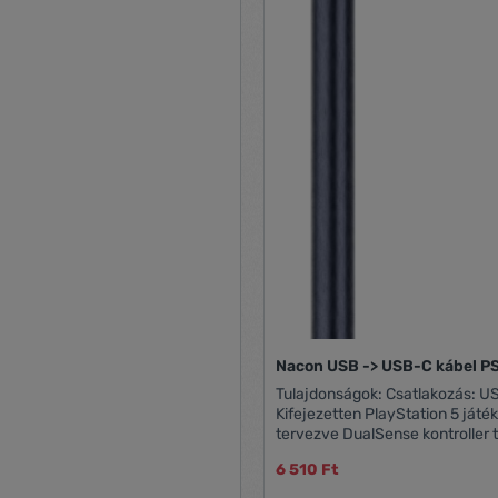
Nacon USB -> USB-C kábel P
Tulajdonságok: Csatlakozás: USB-A, USB-C
Kifejezetten PlayStation 5 ját
tervezve DualSense kontroller t
vagy más USB-C csatlakozóval
6 510 Ft
kiegészítők csatlakoztatására 
Szín: fekete