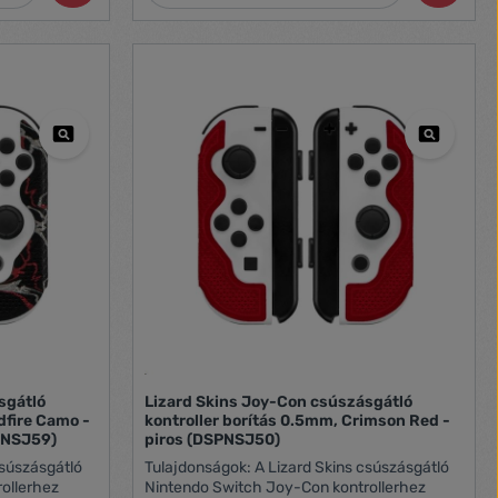
sgátló
Lizard Skins Joy-Con csúszásgátló
dfire Camo -
kontroller borítás 0.5mm, Crimson Red -
PNSJ59)
piros (DSPNSJ50)
csúszásgátló
Tulajdonságok: A Lizard Skins csúszásgátló
ollerhez
Nintendo Switch Joy-Con kontrollerhez