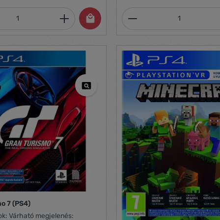
mennyiség: Adja meg a kívánt mennyiség
Termékmennyiség:
o 7 (PS4)
elenés: