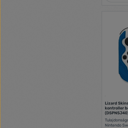
A karaktered
birtokában va
amely a vará
fenyeget. Al
sötét varázsl
varázsvilág 
véghez viszel
Lizard Skin
kontroller b
(DSPNSJ40
Tulajdonságo
Nintendo Sw