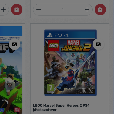
et, vagy használja a gombokat a mennyi
 Adja meg a kívánt mennyiséget, vagy h
Termékmennyiség: Adja meg 
LEGO Marvel Super Heroes 2 PS4
játékszoftver