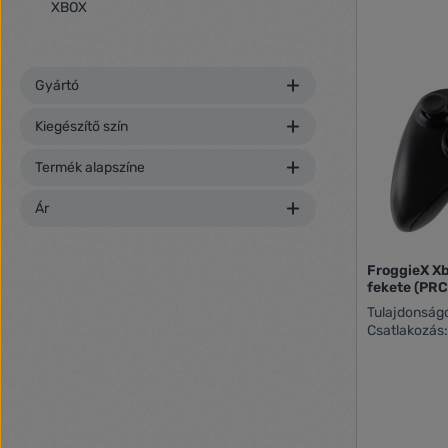
XBOX
Gyártó
Kiegészítő szín
Termék alapszíne
Ár
FroggieX Xb
fekete (P
Tulajdonságok: Kompatibilitás: Xbo
Csatlakozás