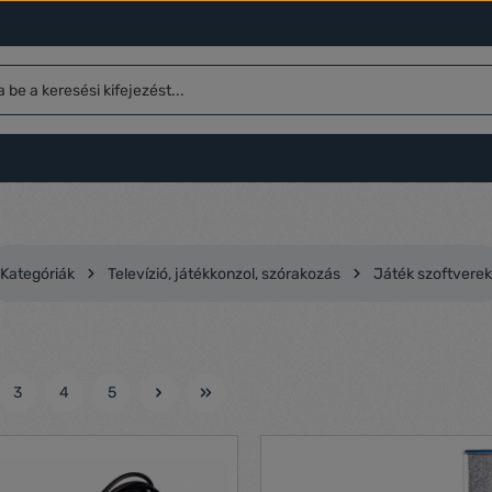
Kategóriák
Televízió, játékkonzol, szórakozás
Játék szoftverek
3
4
5
l
Oldal
Oldal
Oldal