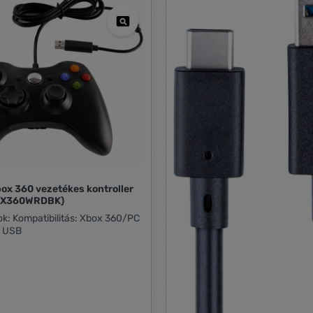
ox 360 vezetékes kontroller
RCX360WRDBK)
x 360/PC
: USB