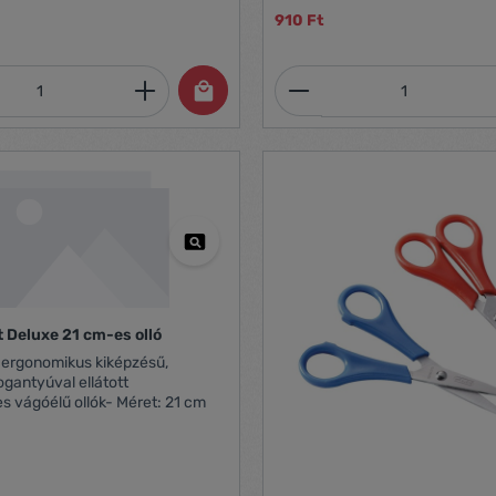
színben
910 Ft
mennyiség: Adja meg a kívánt mennyiség
Termékmennyiség:
t Deluxe 21 cm-es olló
 ergonomikus kiképzésű,
ogantyúval ellátott
 vágóélű ollók- Méret: 21 cm