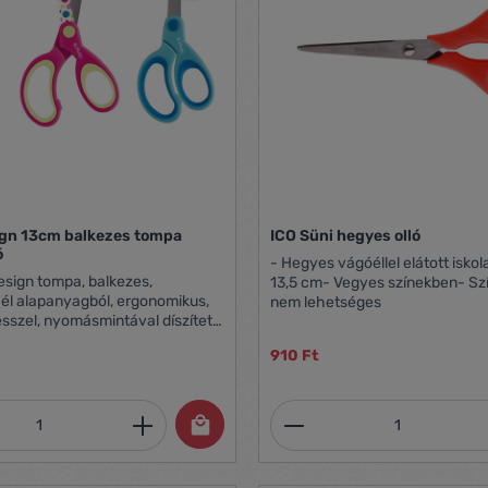
ign 13cm balkezes tompa
ICO Süni hegyes olló
ó
- Hegyes vágóéllel elátott iskola
Design tompa, balkezes,
13,5 cm- Vegyes színekben- Sz
l alapanyagból, ergonomikus,
nem lehetséges
sszel, nyomásmintával díszített
.
910 Ft
mennyiség: Adja meg a kívánt mennyiség
Termékmennyiség: