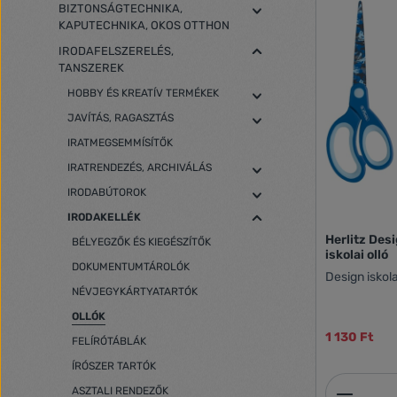
BIZTONSÁGTECHNIKA,
KAPUTECHNIKA, OKOS OTTHON
IRODAFELSZERELÉS,
TANSZEREK
HOBBY ÉS KREATÍV TERMÉKEK
JAVÍTÁS, RAGASZTÁS
IRATMEGSEMMÍSÍTŐK
IRATRENDEZÉS, ARCHIVÁLÁS
IRODABÚTOROK
IRODAKELLÉK
Herlitz Des
BÉLYEGZŐK ÉS KIEGÉSZÍTŐK
iskolai olló
DOKUMENTUMTÁROLÓK
Design iskola
NÉVJEGYKÁRTYATARTÓK
OLLÓK
1 130 Ft
FELÍRÓTÁBLÁK
ÍRÓSZER TARTÓK
Termék
ASZTALI RENDEZŐK