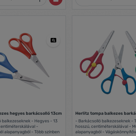
kezes hegyes barkácsolló 13cm
Herlitz tompa balkezes bark
ó balkezeseknek - Hegyes - 13
- Barkácsolló balkezeseknek -
entiméterskálával -
hosszú, centiméterskálával - 
Műanyag/acél alapanyagból - Több színben
alapanyagból - Vágáskönnyítőv