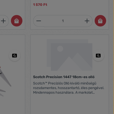
szállítjuk (színválasztás nem lehetséges)
1 570 Ft
et, vagy használja a gombokat a mennyi
 Adja meg a kívánt mennyiséget, vagy h
Termékmennyiség: Adja meg 
Scotch Precision 1447 18cm-es olló
Scotch™ Precíziós Olló kiváló minőségű
rozsdamentes, hosszantartó, éles pengével.
Mindennapos használara. A markolat
kilakításának köszönhetően jobb és bal
kézzel is használható