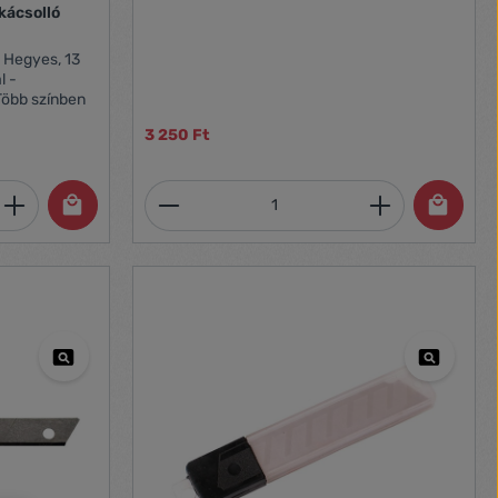
kácsolló
 Hegyes, 13
l -
Több színben
3 250 Ft
et, vagy használja a gombokat a mennyi
 Adja meg a kívánt mennyiséget, vagy h
Termékmennyiség: Adja meg 