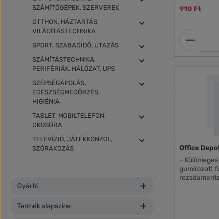
SZÁMÍTÓGÉPEK, SZERVEREK
910 Ft
OTTHON, HÁZTARTÁS,
VILÁGÍTÁSTECHNIKA
Termék
SPORT, SZABADIDŐ, UTAZÁS
SZÁMÍTÁSTECHNIKA,
PERIFÉRIÁK, HÁLÓZAT, UPS
SZÉPSÉGÁPOLÁS,
EGÉSZSÉGMEGŐRZÉS,
HIGIÉNIA
TABLET, MOBILTELEFON,
OKOSÓRA
TELEVÍZIÓ, JÁTÉKKONZOL,
Office Depo
SZÓRAKOZÁS
- Különleges
gumírozott f
rozsdamentes
Gyártó
Termék alapszíne