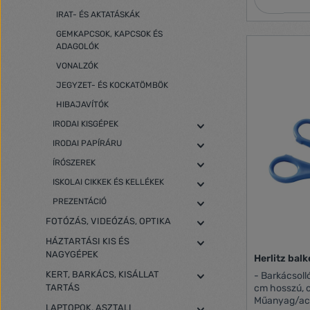
IRAT- ÉS AKTATÁSKÁK
GEMKAPCSOK, KAPCSOK ÉS
ADAGOLÓK
VONALZÓK
JEGYZET- ÉS KOCKATÖMBÖK
HIBAJAVÍTÓK
IRODAI KISGÉPEK
IRODAI PAPÍRÁRU
ÍRÓSZEREK
ISKOLAI CIKKEK ÉS KELLÉKEK
PREZENTÁCIÓ
FOTÓZÁS, VIDEÓZÁS, OPTIKA
HÁZTARTÁSI KIS ÉS
NAGYGÉPEK
Herlitz bal
KERT, BARKÁCS, KISÁLLAT
- Barkácsoll
TARTÁS
cm hosszú, c
LAPTOPOK, ASZTALI