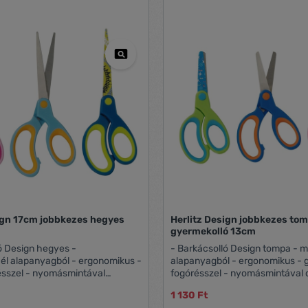
ign 17cm jobbkezes hegyes
Herlitz Design jobbkezes to
gyermekolló 13cm
ó Design hegyes -
- Barkácsolló Design tompa - 
mikus -
alapanyagból - ergonomikus - 
ésszel - nyomásmintával
fogórésszel - nyomásmintával d
górésszel
vágórésszel
1 130 Ft