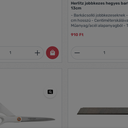
Herlitz jobbkezes hegyes bar
13cm
- Barkácsolló jobbkezeseknek -
cm hosszú - Centiméterskáláva
Műanyag/acél alapanyagból - 
910 Ft
mennyiség: Adja meg a kívánt mennyiség
Termékmennyiség: