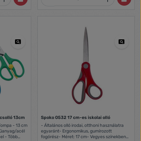
ácsolló 13cm
Spoko 0532 17 cm-es iskolai olló
 Tompa - 13 cm
- Általános olló irodai, otthoni használatra
Műanyag/acél
egyaránt- Ergonomikus, gumírozott
el - Több
fogórész- Méret: 17 cm- Vegyes színekben