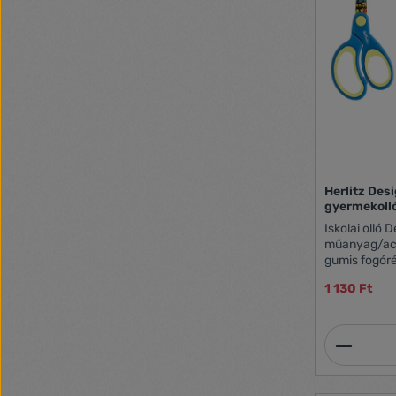
Herlitz Des
gyermekoll
Iskolai olló 
műanyag/acé
gumis fogóré
vágórésszel
1 130 Ft
Termék