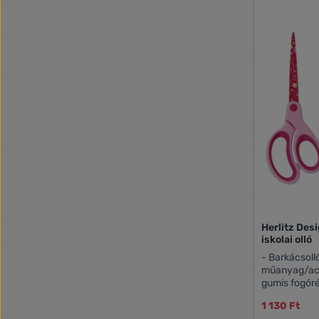
Herlitz Des
iskolai olló
- Barkácsoll
műanyag/acél alapanyagból - ergono
gumis fogór
díszített vá
1 130 Ft