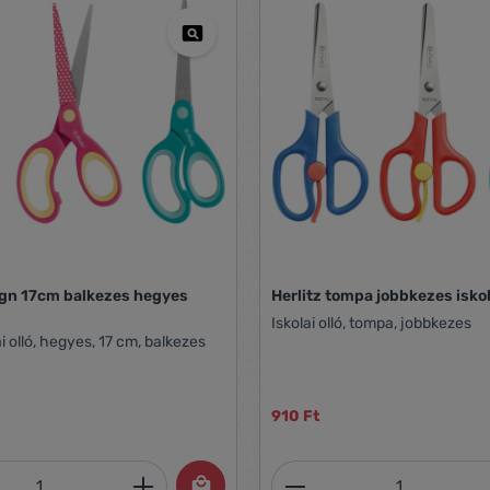
ign 17cm balkezes hegyes
Herlitz tompa jobbkezes iskol
Iskolai olló, tompa, jobbkezes
i olló, hegyes, 17 cm, balkezes
910 Ft
mennyiség: Adja meg a kívánt mennyiség
Termékmennyiség: