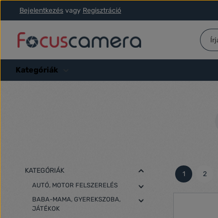
Bejelentkezés
vagy
Regisztráció
ás a fő tartalomra
Ugrás a kereséshez
Ugrás a fő navigációhoz
Kategóriák
KATEGÓRIÁK
1
2
Oldal
Olda
AUTÓ, MOTOR FELSZERELÉS
BABA-MAMA, GYEREKSZOBA,
JÁTÉKOK