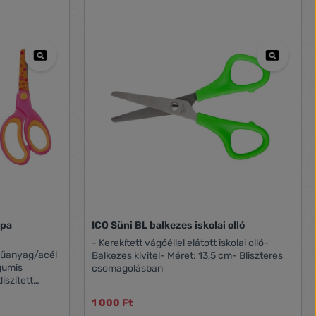
mpa
ICO Süni BL balkezes iskolai olló
- Kerekített vágóéllel elátott iskolai olló-
műanyag/acél
Balkezes kivitel- Méret: 13,5 cm- Bliszteres
gumis
csomagolásban
íszített
1 000 Ft