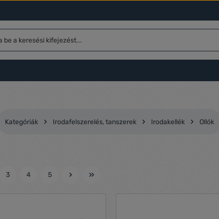
Kategóriák
Irodafelszerelés, tanszerek
Irodakellék
Ollók
3
4
5
l
Oldal
Oldal
Oldal