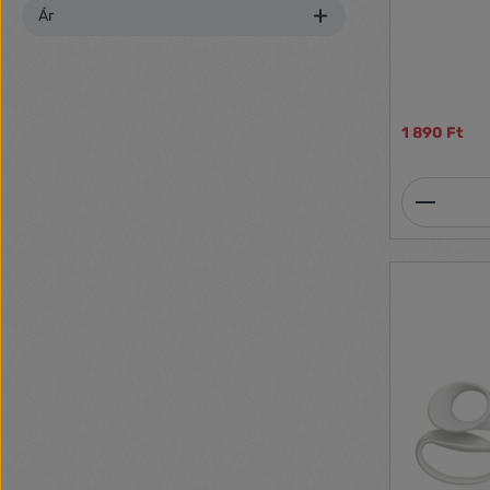
Ár
1 890 Ft
Termék