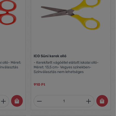
ICO Süni kerek olló
i olló- Méret:
- Kerekített vágóéllel elátott iskolai olló-
ínválasztás
Méret: 13,5 cm- Vegyes színekben-
Színválasztás nem lehetséges
910 Ft
et, vagy használja a gombokat a mennyi
 Adja meg a kívánt mennyiséget, vagy h
Termékmennyiség: Adja meg 