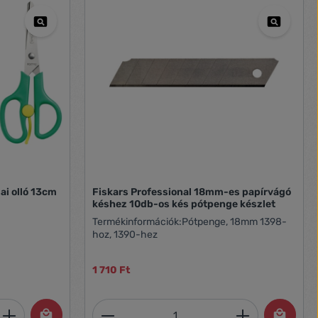
ai olló 13cm
Fiskars Professional 18mm-es papírvágó
késhez 10db-os kés pótpenge készlet
Termékinformációk:Pótpenge, 18mm 1398-
hoz, 1390-hez
1 710 Ft
et, vagy használja a gombokat a mennyi
 Adja meg a kívánt mennyiséget, vagy h
Termékmennyiség: Adja meg 