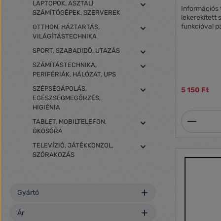
LAPTOPOK, ASZTALI
Információs 
SZÁMÍTÓGÉPEK, SZERVEREK
lekerekített
funkcióval párosul. A betét
OTTHON, HÁZTARTÁS,
cserélhetők
VILÁGÍTÁSTECHNIKA
leeresztésével. Ideális megold
SPORT, SZABADIDŐ, UTAZÁS
helyeken, ah
cserélni, min
SZÁMÍTÁSTECHNIKA,
konferencia termekben.
PERIFÉRIÁK, HÁLÓZAT, UPS
vagy öntapad
Nyomtatható 
SZÉPSÉGÁPOLÁS,
5 150 Ft
betétlapok 
EGÉSZSÉGMEGŐRZÉS,
az ingyenes
HIGIÉNIA
Termék
TABLET, MOBILTELEFON,
OKOSÓRA
TELEVÍZIÓ, JÁTÉKKONZOL,
SZÓRAKOZÁS
Gyártó
Ár