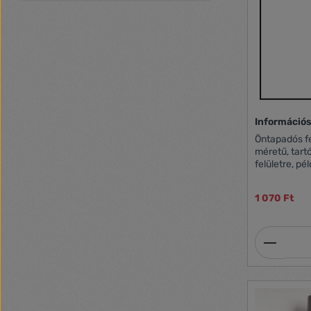
Információs
Öntapadós fe
méretű, tartós raga
felületre, pé
konyhai és f
felragaszthat
1 070 Ft
Termék