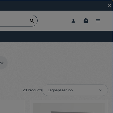
cák
28 Products