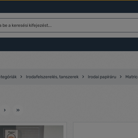
tegóriák
Irodafelszerelés, tanszerek
Irodai papíráru
Matri
l