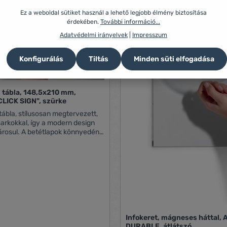
Ez a weboldal sütiket használ a lehető legjobb élmény biztosítása
érdekében.
További információ...
Adatvédelmi irányelvek
|
Impresszum
Konfigurálás
Tiltás
Minden süti elfogadása
 tábla, 148,5x210 mm,
LICK SIGN", szürke
tábla, stílusosan megtervezett,
 sarkokkal, így a modern design
lapok könnyedén
 a frontpanel megemelésével és
ás olyan
ol az információkat gyakran kell
t például hotelekben,
 A tábla csavarokkal,
ó koronggal rögzíthető.
betétlapok kaphatók. A
könnyedén megszerkeszthetők
en használható DURAPRINT
Infokeret, mágneses háttal, 
szoftver segítségével. www.duraprint.eu
DURABLE, átlátszó