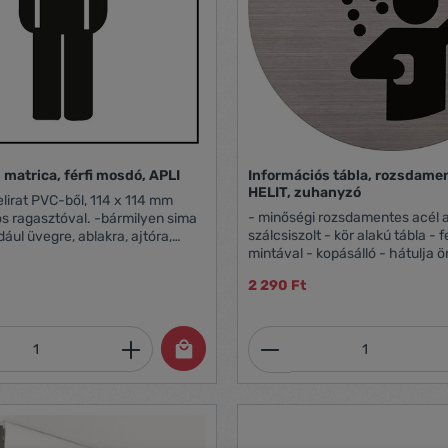
 matrica, férfi mosdó, APLI
Információs tábla, rozsdamen
HELIT, zuhanyzó
lirat PVC-ből, 114 x 114 mm
- minőségi rozsdamentes acél 
sztóval. -bármilyen sima
szálcsiszolt - kör alakú tábla - 
ldául üvegre, ablakra, ajtóra,
mintával - kopásálló - hátulja 
ürdőszobai csempére, fémre stb.
átmérő: 115 mm
ó -kiszerelés: 1 db/bliszter
2 290 Ft
mennyiség: Adja meg a kívánt mennyiség
Termékmennyiség: