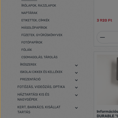
dokumentumc
kivágásnak k
ÍRÓLAPOK, RAJZLAPOK
formátumban
NAPTÁRAK
303 mm x 21
323 mm x 23
3 920 Ft
ETIKETTEK, CÍMKÉK
MÁSOLÓPAPÍROK
Termék
FÜZETEK, GYŰRŰSKÖNYVEK
FOTÓPAPÍROK
FÓLIÁK
CSOMAGOLÁS, TÁROLÁS
ÍRÓSZEREK
ISKOLAI CIKKEK ÉS KELLÉKEK
PREZENTÁCIÓ
FOTÓZÁS, VIDEÓZÁS, OPTIKA
HÁZTARTÁSI KIS ÉS
NAGYGÉPEK
KERT, BARKÁCS, KISÁLLAT
Információs
TARTÁS
DURABLE "C