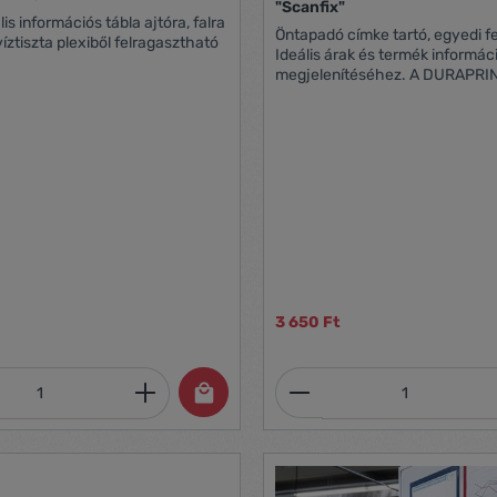
"Scanfix"
formációs tábla ajtóra, falra
Öntapadó címke tartó, egyedi f
íztiszta plexiből felragasztható
Ideális árak és termék informác
megjelenítéséhez. A DURAPRI
segítségével profi módon szer
inzertek. www.duraprint.eu -szkennelhető -a
tetején egy oldalon nyitott -tet
méretre vágható -inzerttel együt
hossz: 200 mm -magasság: 4
3 650 Ft
mennyiség: Adja meg a kívánt mennyiség
Termékmennyiség: