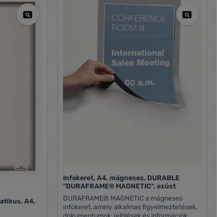
Infokeret, A4, mágneses, DURABLE
"DURAFRAME® MAGNETIC", ezüst
DURAFRAME® MAGNETIC a mágneses
atikus, A4,
infokeret, amely alkalmas figyelmeztetések,
dokumentumok, jelölések és információk