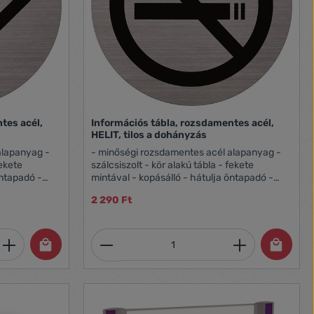
tes acél,
Információs tábla, rozsdamentes acél,
HELIT, tilos a dohányzás
alapanyag -
- minőségi rozsdamentes acél alapanyag -
fekete
szálcsiszolt - kör alakú tábla - fekete
öntapadó -
mintával - kopásálló - hátulja öntapadó -
átmérő: 115 mm
2 290 Ft
et, vagy használja a gombokat a mennyi
 Adja meg a kívánt mennyiséget, vagy h
Termékmennyiség: Adja meg 