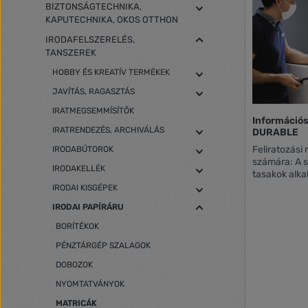
BIZTONSÁGTECHNIKA,
KAPUTECHNIKA, OKOS OTTHON
IRODAFELSZERELÉS,
TANSZEREK
HOBBY ÉS KREATÍV TERMÉKEK
JAVÍTÁS, RAGASZTÁS
IRATMEGSEMMÍSÍTŐK
Információs
IRATRENDEZÉS, ARCHIVÁLÁS
DURABLE
Feliratozási
IRODABÚTOROK
számára: A s
IRODAKELLÉK
tasakok alka
helyezzünk k
IRODAI KISGÉPEK
kirakatokba,
IRODAI PAPÍRÁRU
felületeire. -információk kihelyezése ívelt,
beltéri üveg
BORÍTÉKOK
es formátum
PÉNZTÁRGÉP SZALAGOK
ajánlatokhoz
keret statik
DOBOZOK
hőálló és sta
NYOMTATVÁNYOK
nyom nélkül 
újrafelhasz
MATRICÁK