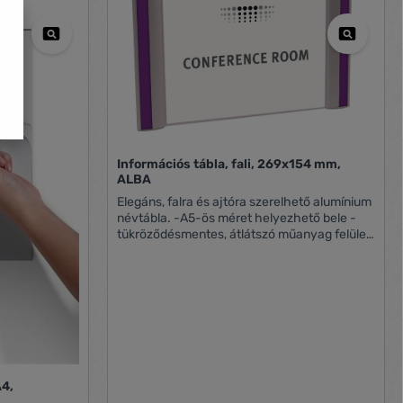
Információs tábla, fali, 269x154 mm,
ALBA
Elegáns, falra és ajtóra szerelhető alumínium
névtábla. -A5-ös méret helyezhető bele -
tükröződésmentes, átlátszó műanyag felület
-megszemélyesítő csíkokkal (4 szín) -
csavarral rögzíthető (tartozék)
A4,