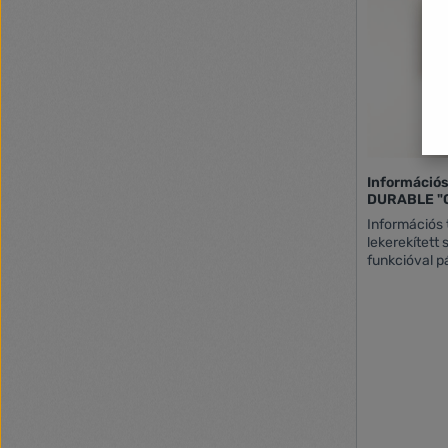
Információs
DURABLE "C
Információs 
lekerekített
funkcióval párosul. A betét
cserélhetők
leeresztésével. Ideális megold
helyeken, ah
cserélni, min
konferencia termekben.
vagy öntapad
Nyomtatható 
betétlapok 
az ingyenes