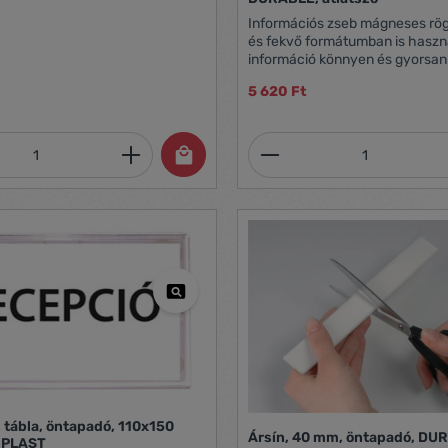
Információs zseb mágneses rögí
és fekvő formátumban is haszn
információ könnyen és gyorsan
az L alakban nyitott oldalakon 
5 620 Ft
PVC megvédi a kihelyezett do
Biztonságosan kihelyezhető fém
mennyiség: Adja meg a kívánt mennyiség
Termékmennyiség:
 tábla, öntapadó, 110x150
Ársín, 40 mm, öntapadó, DU
 PLAST