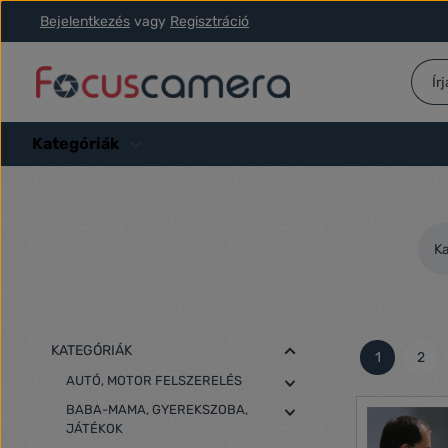
Bejelentkezés
vagy
Regisztráció
ás a fő tartalomra
Ugrás a kereséshez
Ugrás a fő navigációhoz
Kategóriák
Ka
KATEGÓRIÁK
1
2
Oldal
Olda
AUTÓ, MOTOR FELSZERELÉS
BABA-MAMA, GYEREKSZOBA,
JÁTÉKOK