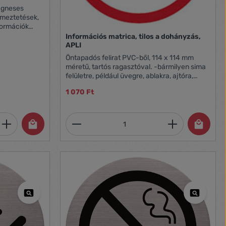
gneses
elmeztetések,
formációk
en.
Információs matrica, tilos a dohányzás,
kre. A
APLI
ő a mágneses
Öntapadós felirat PVC-ből, 114 x 114 mm
el. •
méretű, tartós ragasztóval. -bármilyen sima
 • A
felületre, például üvegre, ablakra, ajtóra,
Fém
konyhai és fürdőszobai csempére, fémre stb.
lható
1 070 Ft
felragasztható -kiszerelés: 1 db/bliszter
) •
retben, pl.
 dolgozók
et, vagy használja a gombokat a mennyi
 Adja meg a kívánt mennyiséget, vagy h
Termékmennyiség: Adja meg 
: 236 x 323 mm