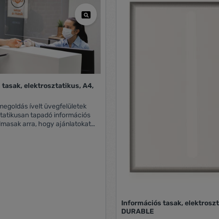
 tasak, elektrosztatikus, A4,
 megoldás ívelt üvegfelületek
tatikusan tapadó információs
lmasak arra, hogy ajánlatokat
i velük az autó ablakaira,
 vagy kínáló pultok üveg
felületekre pl. autóablakok -A4-
ú dokumentumokhoz, pl.
 és árlistákhoz -az öntapadó
us úton (ragasztómentes) rögzül -
bil kb. 70°C-ig -UV-álló 2 évig -
eltávolítható -
Információs tasak, elektroszt
DURABLE
nálható -könnyű