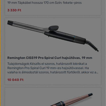
19 mm Tápkábel hossza 170 cm Szín: fekete-piros
3 330 Ft
Remington CI5519 Pro Spiral Curl hajsütővas, 19 mm
Tulajdonságok:Készíts el szoros, határozott loknikat a
Remington Pro Spiral Curl 19 mm-es hajsütővassal. Ha
valaha is álmodoztál szoros, határozott fürtökről, akkor ez a
hajsütővas segíthet a vágyott megjelenés kialakításában. A
10 040 Ft
kerámia-titán bevonatnak köszönhetően sima és fényes
megjelenésű hajat kreálhatsz, miközben a bevonat négyszer
erősebb* védelmet biztosít a szabványos kerámia
bevonathoz képest. Az ionos turmalin technológia és az
antisztatikus, illetve sima csúszási képességek kombinációja
eddig elképzelhetetlenül könnyűvé teszi a hajformázást, és