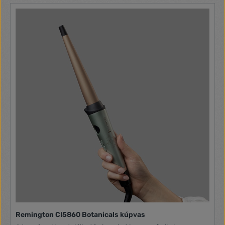
segítségével, folyamatosan fenntartja a magas
hőmérsékletet használat közben, a gyors és egyszerű
használat érdekében. TIPP: Helyezd a csipeszt a hajtincs
fölé, ha azt akarod, hogy a fürt befele csavarodjon. Ha azt
szeretnéd, hogy a hajad kifele csavarodjon, helyezd a
csipeszt a hajtincs alá. Tekerd fel a hajad addig a pontig,
ahonnan a hullámnak (fürtnek) kezdődnie kell, vigyázva arra,
hogy a vas ne érintse meg a fejbőrt. Tartsd a vasat egy pár
másodpercig a hajon, a hajszálak természete és haj
hosszának függvényében. Tekerd le a tincset amikor a haj
érintése meleg (nem forró). Még szorosabb és rugalmasabb
fürtök kialakítására, tekerj fel kisebb hajtincseket. Lazább
hullámok készítéséhez, nagyobb hajtincseket használj.
Tulajdonságok és tartozékok: • Maximális hőmérséklet:
210°C • 38mm széles készüléktest • Kerámia
bevonat(ellenálló, ultra-sima felület, egyenletes hőfok
tartása, fokozottabb védelem) • Ultra-gyors felfűtés •
Advanced Ceramics ™ fűtési rendszer, amely minden
szakaszban folyamatosan magas hőt tart fenn a szalon
eredményeként. • 6 digitális hőmérséklet fokozat 160°C -
200°C között • Automatikus kikapcsoló funkció • 2,5m-es
forgó zsinór • Hőálló alátét és kesztyű
Remington CI5860 Botanicals kúpvas