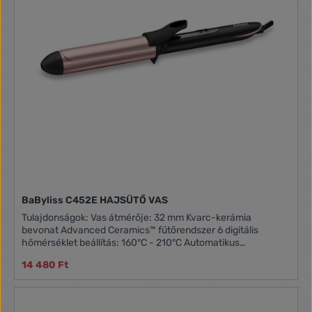
BaByliss C452E HAJSÜTŐ VAS
Tulajdonságok: Vas átmérője: 32 mm Kvarc-kerámia
bevonat Advanced Ceramics™ fűtőrendszer 6 digitális
hőmérséklet beállítás: 160°C - 210°C Automatikus
kikapcsolás 2,5 méteres forgóvezeték
14 480 Ft