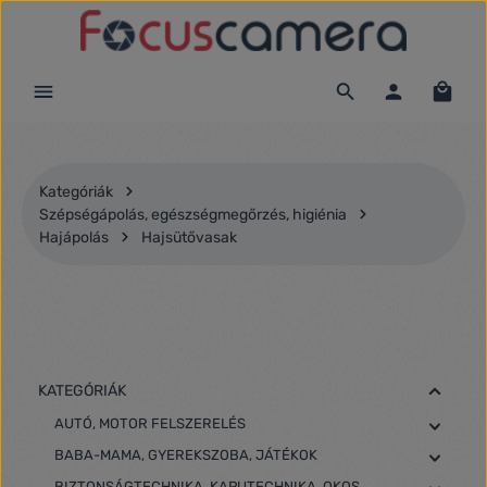
Ugrás a fő tartalomra
Kategóriák
Szépségápolás, egészségmegőrzés, higiénia
Hajápolás
Hajsütővasak
KATEGÓRIÁK
AUTÓ, MOTOR FELSZERELÉS
BABA-MAMA, GYEREKSZOBA, JÁTÉKOK
BIZTONSÁGTECHNIKA, KAPUTECHNIKA, OKOS