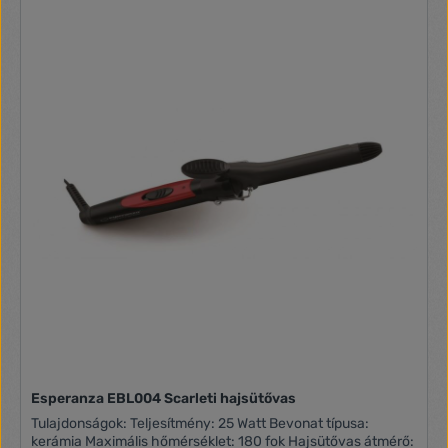
Esperanza EBL004 Scarleti hajsütővas
Tulajdonságok: Teljesítmény: 25 Watt Bevonat típusa:
kerámia Maximális hőmérséklet: 180 fok Hajsütővas átmérő: