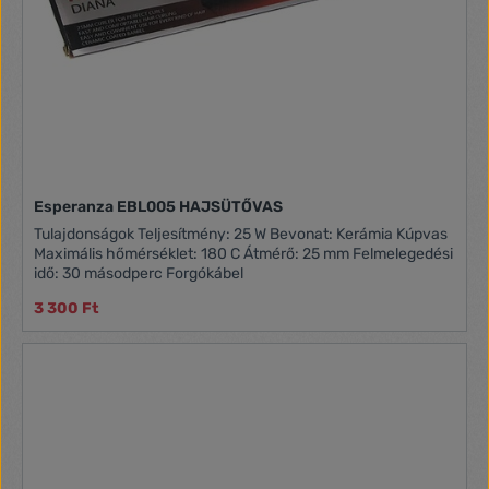
fokozat Hideg csúcs a könnyebb és biztonságosabb
használat érdekében Forgatható tápkábel Akasztógyűrű
Túlmelegedés elleni biztosíték Egyszerű kezelés és könnyű
karbantartás Praktikus forma és dizájn Utazási védő tok
Tápkábel hossza 1,8 m Akusztikus zajszint szintje 74 dB(A) re
1pW Termék méretei Tömeg: 0,81 kg Hosszúság: 11 cm
Magasság: 8,5 cm Szélesség: 37,5 cm
Esperanza EBL005 HAJSÜTŐVAS
Tulajdonságok Teljesítmény: 25 W Bevonat: Kerámia Kúpvas
Maximális hőmérséklet: 180 C Átmérő: 25 mm Felmelegedési
idő: 30 másodperc Forgókábel
3 300 Ft