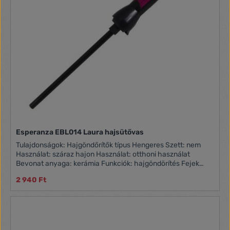
Esperanza EBL014 Laura hajsütővas
Tulajdonságok: Hajgöndőrítők típus Hengeres Szett: nem
Használat: száraz hajon Használat: otthoni használat
Bevonat anyaga: kerámia Funkciók: hajgöndörítés Fejek
száma: 1 Szín: fekete-lila Hőmérséklet fokozatok: 1 Maximum
2 940 Ft
hőmérséklet: 180 C Tápfeszültség: 230 V Teljesítmény: 25 W
Hosszúság: 370 mm Szélesség: 370 mm