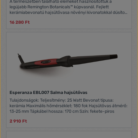
A természetben található elemeket hasznosítottuk a
legújabb Remington Botanicals™ kúpvasnál. Fejlett
kerámiabevonatú hajsütővasa növényi kivonatokkal dúsított
mikrokondicionálókat tartalmaz; aloe vera, jojoba és rózsa,
16 280 Ft
amelyek gyönyörű, határozott fürtöket eredményeznek. A
kíméletes BotaniCare hőmérséklet-beállítás lehetőséget ad
az alacsonyabb hőmérsékleten történő formázásra.
Ezenkívül olyan digitális hőmérséklet-szabályozóval
rendelkezik, amely 10 beállítást tesz lehetővé 130-210°C
között, így megtalálhatod a hajtípusodnak megfelelő
tökéletes hőfokot.
Esperanza EBL007 Salma hajsütővas
Tulajdonságok: Teljesítmény: 25 Watt Bevonat típusa:
kerámia Maximális hőmérséklet: 180 fok Hajsütővas átmérő:
13-25 mm Tápkábel hossza: 170 cm Szín: fekete-piros
2 910 Ft