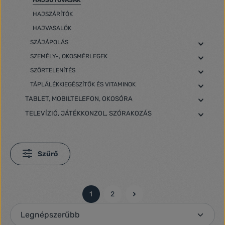
HAJSÜTŐVASAK
HAJSZÁRÍTÓK
HAJVASALÓK
SZÁJÁPOLÁS
SZEMÉLY-, OKOSMÉRLEGEK
SZŐRTELENÍTÉS
TÁPLÁLÉKKIEGÉSZÍTŐK ÉS VITAMINOK
TABLET, MOBILTELEFON, OKOSÓRA
TELEVÍZIÓ, JÁTÉKKONZOL, SZÓRAKOZÁS
Szűrő
1
2
Oldal
Oldal