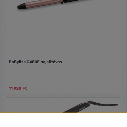
BaByliss C450E hajsütővas
11 920 Ft