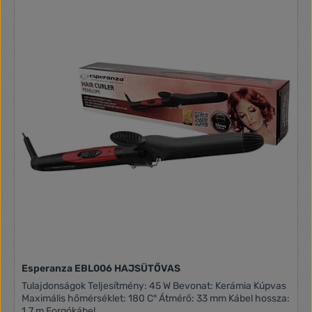
Esperanza EBL006 HAJSÜTŐVAS
Tulajdonságok Teljesítmény: 45 W Bevonat: Kerámia Kúpvas
Maximális hőmérséklet: 180 C° Átmérő: 33 mm Kábel hossza:
1.7 m Forgókábel