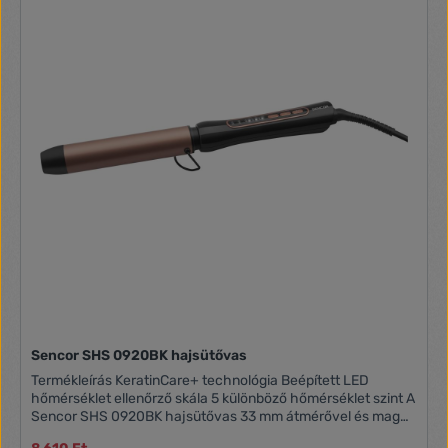
Sencor SHS 0920BK hajsütővas
Termékleírás KeratinCare+ technológia Beépített LED
hőmérséklet ellenőrző skála 5 különböző hőmérséklet szint A
Sencor SHS 0920BK hajsütővas 33 mm átmérővel és magas
színvonalú KeratinCare+ kerámia felülettel lett felszerelve.