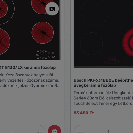
KT 8130/LX kerámia főzőlap
ye: elöl
keny vezérlés Főzőzónák száma:
Bosch PKF631BB2E beépíthe
üvegkerámia főzőlap
radékhő kijelzés Gyermekzár Bal
80 mm, 1700 W Bal hátsó zóna:
Termékinformációk: Üvegkerámia főzőlap
 750/2100 W Jobb hátsó zóna:
Serie4 60cm Elöl csiszolt szélű kivitel
0 W Jobb első zóna: 145 mm,
TouchSelect Timer egy kétkörös főzőzóna
ReStart 6,6kW max. teljesítmé
83 450 Ft
mennyiség: Adja meg a kívánt mennyiség
Termékmennyiség: