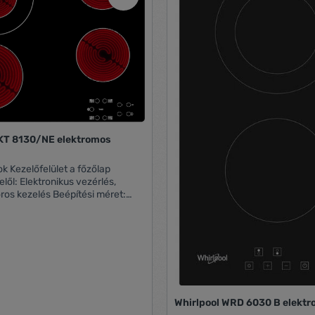
AKT 8130/NE elektromos
őzőlap
elől: Elektronikus vezérlés,
lés Beépítési méret:
 Bal első zóna: 180 mm, 1,7 kW
na: 120-210 mm, 0,75-2,1 kW
óna: 145 mm, 1,2 kW Jobb első
, 1,2 kW Működtető feszültség: 2
(1 db
űtőbetétes Időzítő (timer)
ához Maradékhő jelzés
gyermekzár)
Whirlpool WRD 6030 B elektr