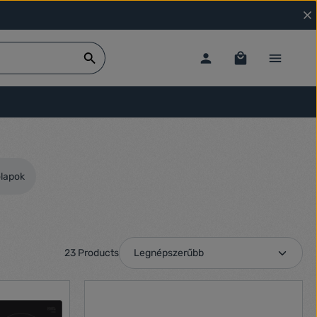
őlapok
23 Products