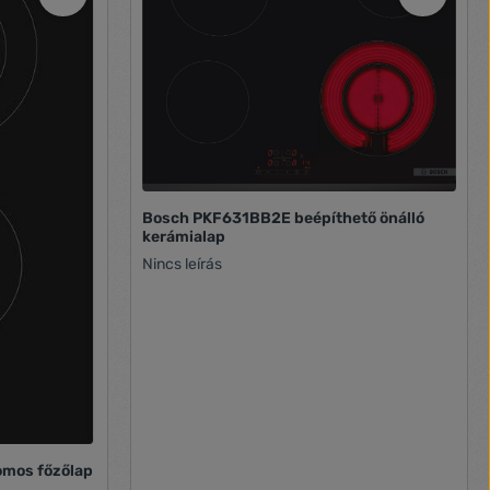
Bosch PKF631BB2E beépíthető önálló
kerámialap
Nincs leírás
omos főzőlap