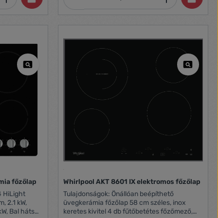
ia főzőlap
Whirlpool AKT 8601 IX elektromos főzőlap
Tulajdonságok: Önállóan beépíthető
, 2.1 kW,
üvegkerámia főzőlap 58 cm széles, inox
kW, Bal hátsó:
keretes kivitel 4 db fűtőbetétes főzőmező,