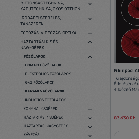
BIZTONSÁGTECHNIKA,
KAPUTECHNIKA, OKOS OTTHON
IRODAFELSZERELÉS,
TANSZEREK
FOTÓZÁS, VIDEÓZÁS, OPTIKA
HÁZTARTÁSI KIS ÉS
NAGYGÉPEK
FŐZŐLAPOK
DOMINO FŐZŐLAPOK
Whirlpool A
ELEKTROMOS FŐZŐLAPOK
Tulajdonságok: Kezelőszervek hel
GÁZ FŐZŐLAPOK
Érintésérzé
4 Időzítő Ma
KERÁMIA FŐZŐLAPOK
első zóna: 1
INDUKCIÓS FŐZŐLAPOK
120/210 mm,
145 mm, 120
KONYHAI KISGÉPEK
1200 W
HÁZTARTÁSI KISGÉPEK
83 630 Ft
HÁZTARTÁSI NAGYGÉPEK
Termék
KÁVÉZÁS