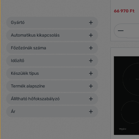
66 970 Ft
Gyártó
Termék
Automatikus kikapcsolás
Főzőzónák száma
Időzítő
Készülék típus
Termék alapszíne
Állítható hőfokszabályzó
Ár