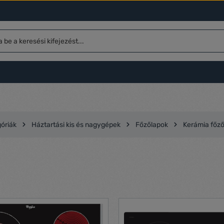
óriák
Háztartási kis és nagygépek
Főzőlapok
Kerámia főz