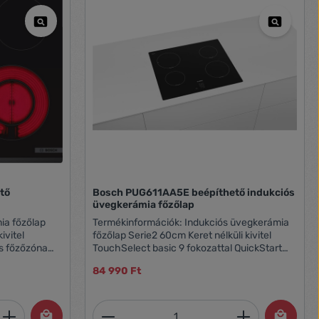
tő
Bosch PUG611AA5E beépíthető indukciós
üvegkerámia főzőlap
Termékinformációk: Indukciós üvegkerámia
főzőlap Serie2 60cm Keret nélküli kivitel
TouchSelect basic 9 fokozattal QuickStart
ny
4,6kW max. teljesítmény kizárólag 1 fázisra
84 990 Ft
köthető
et, vagy használja a gombokat a mennyi
 Adja meg a kívánt mennyiséget, vagy h
Termékmennyiség: Adja meg 