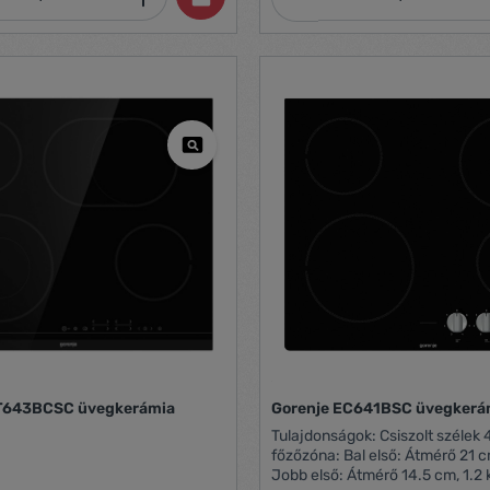
T643BCSC üvegkerámia
Gorenje EC641BSC üvegkerám
Tulajdonságok: Csiszolt szélek 4 HiLight
főzőzóna: Bal első: Átmérő 21 cm
Jobb első: Átmérő 14.5 cm, 1.2 