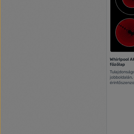
Whirlpool 
főzőlap
Tulajdonságok Kezelőfelület a f
jobboldalán, 
érintőszenzoros keze
560 x 490 mm
Bal hátsó zó
Jobb hátsó z
zóna: 145 mm
x 230 V / 16 A Zónák: 4 db köralakú 
bővíthető), f
funkció mind a 4 zón
mind a 4 zónához Gombzár (
funkció Rés nélküli (lapos) beépítési