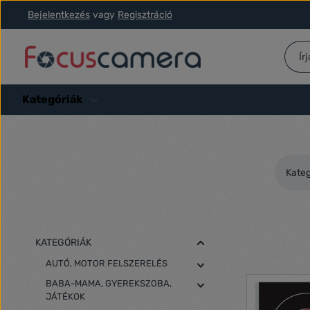
Bejelentkezés
vagy
Regisztráció
ás a fő tartalomra
Ugrás a kereséshez
Ugrás a fő navigációhoz
Kategóriák
Kateg
KATEGÓRIÁK
AUTÓ, MOTOR FELSZERELÉS
BABA-MAMA, GYEREKSZOBA,
JÁTÉKOK