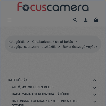
Ugrás a fő tartalomra
Kategóriák
Kert, barkács, kisállat tartás
Kertigép, -szerszám, -eszközök
Bokor és szegélynyírók
KATEGÓRIÁK
AUTÓ, MOTOR FELSZERELÉS
BABA-MAMA, GYEREKSZOBA, JÁTÉKOK
BIZTONSÁGTECHNIKA, KAPUTECHNIKA, OKOS
OTTHON