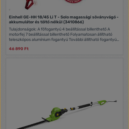
Einhell GE-HH 18/45 Li T - Solo magassági söványvágó -
akkumulátor és töltő nélkül (3410866)
Tulajdonságok: A főfogantyú 4 beállítással billenthető A
motorfej 7 beállítással billenthető Folyamatosan állítható
teleszkópos alumínium fogantyú További állítható fogantyú
gyors rögzítővel Fém hajtómű hosszú élettartamra Lézerrel
46 890 Ft
vágott és gyémánt csiszolt acélból készült penge Erős
vágóvédő a tároláshoz és szállításhoz Akkumulátor és töltő
nélkül (külön kapható) Pengehossz: 450 mm Max. vágási
hossz: 400 mm A fogak közötti távolság: 16 mm Vágás
percenként: 1700 min ^ -1 A termék tömege (kg): 4.28 Bruttó
tömeg (kg): 5.44 1+1 év garancia az összes EINHELL Classic,
Home, Expert termékre, online regisztráció esetén!