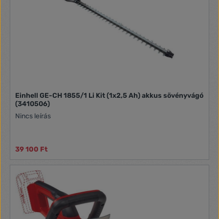
teljesítményű akkumulátor, elektronikusan vezérelt töltéssel
a hosszú élettartamért hosszú, töltésenként akár 40 perces
üzemidő beépített LED kijelző az aktuális töltési állapot
kijelzéséhez erőteljes, robusztus konstrukció egyszerű
működtetés, biztonsági kulcs a nem kívánt használat
megakadályozáshoz, idegen személy, gyermekek, stb.
esetében
Einhell GE-CH 1855/1 Li Kit (1x2,5 Ah) akkus sövényvágó
(3410506)
Nincs leírás
39 100 Ft