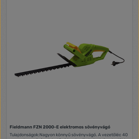
bekapcsolódjanak. A kés oldalai lekerekített, fokozatosan
csökkenő méretűek, amelyek csökkentik a szerszám
használat közben esetlegesen előforduló baleset
következményeit. A Fieldmann FZN 2505-E vágókését
alacsony viszkozitású olajjal ápolja használat után. A
biztonságos tárolás érdekében a csomag része egy
műanyag fedél a vágókés számára. Tápkábel védelmeA
hátsó fogantyú nyílásait használhatja a tápkábel
rögzítésére. A kábel rögzítésével elkerülhető az áramellátás
megszakítása. BiztonságA kettős biztonsági kapcsoló
rendszere megakadályozza a gép spontán elindulását. A
sövénynyíró csak akkor indul el, ha mindkét kapcsolót
aktiválta. Többféle felhasználási lehetőségA sövénynyírók
mindenféle bokor és sövényféle gondozására alkalmas. A
vágófej kialakításának köszönhetően akár 16 mm átmérőjű
ágak átvágása is lehetséges. Teljesítmény: 600 W
Tápfeszültség: 230 – 240 V / 50 Hz Üresjárati fordulatszám:
1700 ford. / perc Vágási hosszúság: 550 mm Vágási átmérő:
maximum 20 mm Kétkezes biztonsági kapcsoló Biztonsági
fék és védő pajzs Védő burkolat a késeknek Zajszint: 100 dB
(A) Védő burkolat a késeknek Tömeg: 2,6 kg
Fieldmann FZN 2000-E elektromos sövényvágó
Tulajdonságok:Nagyon könnyű sövényvágó. A vezetőléc 40