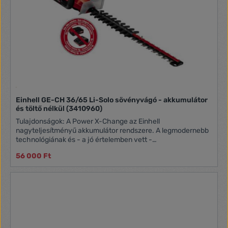
Einhell GE-CH 36/65 Li-Solo sövényvágó - akkumulátor
és töltő nélkül (3410960)
Tulajdonságok: A Power X-Change az Einhell
nagyteljesítményű akkumulátor rendszere. A legmodernebb
technológiának és - a jó értelemben vett -
nagyravágyásunknak köszönhetően egy olyan megoldást
56 000 Ft
fejlesztettünk ki, amely lehetővé teszi, hogy ugyanazt az
akkumulátort több készülékben is felhasználhassa - gyorsan
és pofonegyszerűen! Izgalmasan hangzik? Mert az is! A
Power X-Change egy egyedülálló megoldás, hiszen az
Einhell Power X-Change termékcsalád készülékeit és kerti
gépeit vezetékek nélkül, akkumulátorról tudja működtetni.
Sőt, még ennél is tovább megyünk: a Power X-Change
hatékonyabbá tétele érdekében újabb és újabb