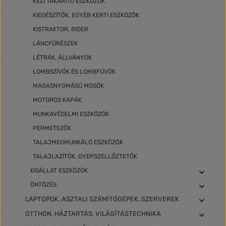
KÉZI TAKARÍTÓ ESZKÖZÖK
KIEGÉSZÍTŐK, EGYÉB KERTI ESZKÖZÖK
KISTRAKTOR, RIDER
LÁNCFŰRÉSZEK
LÉTRÁK, ÁLLVÁNYOK
LOMBSZÍVÓK ÉS LOMBFÚVÓK
MAGASNYOMÁSÚ MOSÓK
MOTOROS KAPÁK
MUNKAVÉDELMI ESZKÖZÖK
PERMETEZŐK
TALAJMEGMUNKÁLÓ ESZKÖZÖK
TALAJLAZÍTÓK, GYEPSZELLŐZTETŐK
KISÁLLAT ESZKÖZÖK
ÖNTÖZÉS
LAPTOPOK, ASZTALI SZÁMÍTÓGÉPEK, SZERVEREK
OTTHON, HÁZTARTÁS, VILÁGÍTÁSTECHNIKA