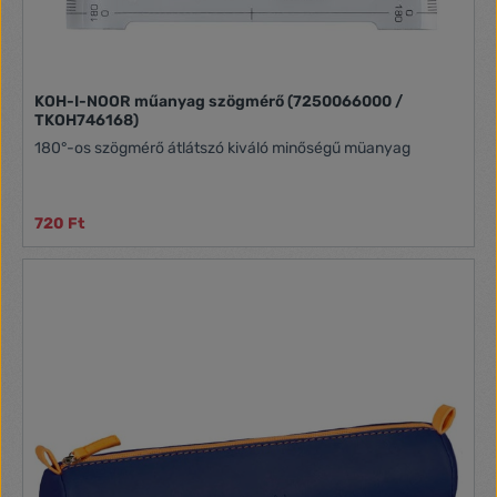
KOH-I-NOOR műanyag szögmérő (7250066000 /
TKOH746168)
180°-os szögmérő átlátszó kiváló minőségű müanyag
720 Ft