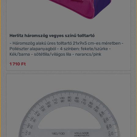
Herlitz háromszög vegyes színű tolltartó
- Háromszög alakú üres tolltartó 21x9x5 cm-es méretben -
Poliészter alapanyagból - 4 színben: fekete/szürke -
Kék/barna - sötétlila/világos lila - narancs/pink
1 710 Ft