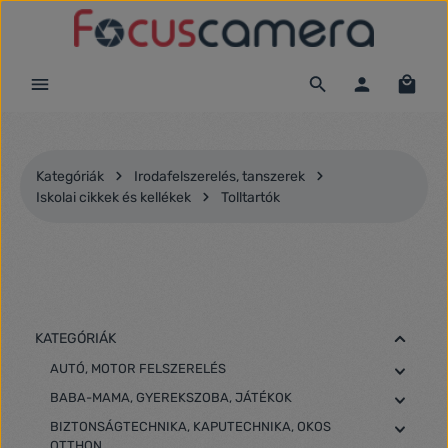
Ugrás a fő tartalomra
Kategóriák
Irodafelszerelés, tanszerek
Iskolai cikkek és kellékek
Tolltartók
KATEGÓRIÁK
AUTÓ, MOTOR FELSZERELÉS
BABA-MAMA, GYEREKSZOBA, JÁTÉKOK
BIZTONSÁGTECHNIKA, KAPUTECHNIKA, OKOS
OTTHON