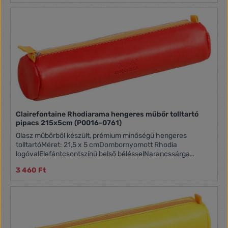
Clairefontaine Rhodiarama hengeres műbőr tolltartó
pipacs 215x5cm (P0016-0761)
Olasz műbőrből készült, prémium minőségű hengeres
tolltartóMéret: 21,5 x 5 cmDombornyomott Rhodia
logóvalElefántcsontszínű belső bélésselNarancssárga
varrással és cipzárfogóval, mely szintén műbőrből készült
3 460 Ft