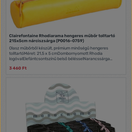
Clairefontaine Rhodiarama hengeres műbőr tolltartó
215x5cm nárciszsárga (P0016-0759)
Olasz műbőrből készült, prémium minőségű hengeres
tolltartóMéret: 21,5 x 5 cmDombornyomott Rhodia
logóvalElefántcsontszínű belső bélésselNarancssárga
varrással és cipzárfogóval, mely szintén műbőrből készült
3 460 Ft