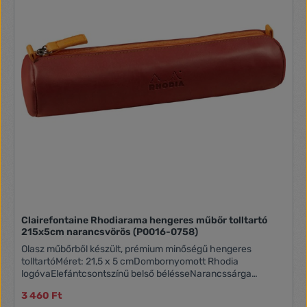
Clairefontaine Rhodiarama hengeres műbőr tolltartó
215x5cm narancsvörös (P0016-0758)
Olasz műbőrből készült, prémium minőségű hengeres
tolltartóMéret: 21,5 x 5 cmDombornyomott Rhodia
logóvaElefántcsontszínű belső bélésseNarancssárga
varrással és cipzárfogóval, mely szintén műbőrből készült
3 460 Ft