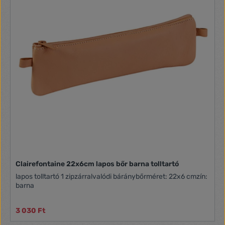
Clairefontaine 22x6cm lapos bőr barna tolltartó
lapos tolltartó 1 zipzárralvalódi báránybőrméret: 22x6 cmzín:
barna
3 030 Ft