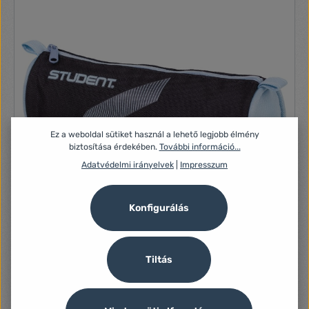
Ez a weboldal sütiket használ a lehető legjobb élmény
biztosítása érdekében.
További információ...
Adatvédelmi irányelvek
|
Impresszum
Konfigurálás
ICO Student 22 fekete/pasztell kék tolltartó
Tiltás
Henger alakú textil tolltartó.