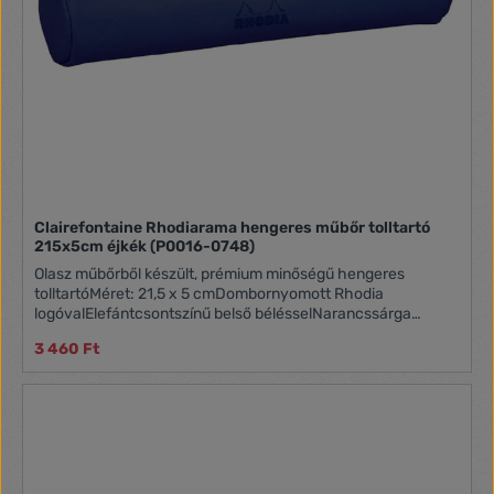
Clairefontaine Rhodiarama hengeres műbőr tolltartó
215x5cm éjkék (P0016-0748)
Olasz műbőrből készült, prémium minőségű hengeres
tolltartóMéret: 21,5 x 5 cmDombornyomott Rhodia
logóvalElefántcsontszínű belső bélésselNarancssárga
varrással és cipzárfogóval, mely szintén műbőrből készült
3 460 Ft