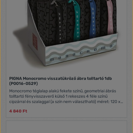
PIGNA Monocromo visszatükröző ábra tolltartó 1db
(P0016-0529)
Monocromo téglalap alakú fekete színű, geometriai ábrás
tolltartó fényvisszaverő külső 1 rekeszes 4 féle színű
cipzárral és szalaggal (a szín nem választható) méret: 120 x
6 x 6 cm
4 840 Ft