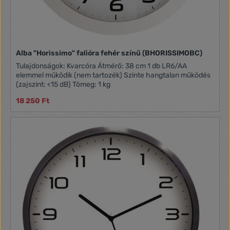
Alba "Horissimo" falióra fehér színű (BHORISSIMOBC)
Tulajdonságok: Kvarcóra Átmérő: 38 cm 1 db LR6/AA
elemmel működik (nem tartozék) Szinte hangtalan működés
(zajszint: <15 dB) Tömeg: 1 kg
18 250 Ft