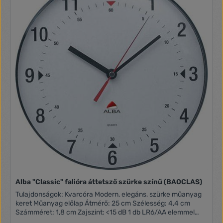
Alba "Classic" falióra áttetsző szürke színű (BAOCLAS)
Tulajdonságok: Kvarcóra Modern, elegáns, szürke műanyag
keret Műanyag előlap Átmérő: 25 cm Szélesség: 4,4 cm
Számméret: 1,8 cm Zajszint: <15 dB 1 db LR6/AA elemmel
működik (nem tartozék) Tömeg: 0,36 kg