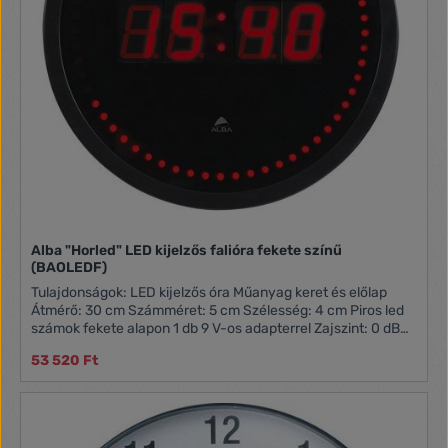
Alba "Horled" LED kijelzős falióra fekete színű
(BAOLEDF)
Tulajdonságok: LED kijelzős óra Műanyag keret és előlap
Átmérő: 30 cm Számméret: 5 cm Szélesség: 4 cm Piros led
számok fekete alapon 1 db 9 V-os adapterrel Zajszint: 0 dB
(hangtalan működés) Tömeg: 0,84 kg
53 520 Ft