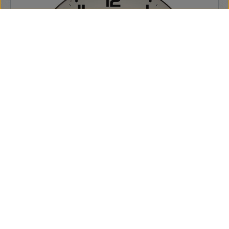
Esperanza EHC018F San Francisco falióra
Tulajdonságok:Az Esperanza San Francisco falióra nem csak
arra szolgál, hogy megmutassa az időt, hanem szép belső
dekoráció is. Elegáns és stílusos kialakításának
köszönhetően tökéletesen illik lakások, irodák, üzletek és