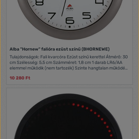
Alba "Hornew" falióra ezüst színű (BHORNEWE)
Tulajdonságok: Fali kvarcóra Ezüst színű kerettel Átmérő: 30
cm Szélesség: 5,5 cm Számméret: 1,8 cm 1 darab LR6/AA
elemmel működik (nem tartozék) Szinte hangtalan működés
(zajszint: <15dB) Tömeg: 0,52 kg
10 280 Ft