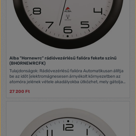
Alba "Hornewrc" rádióvezérlésű falióra fekete színű
(BHORNEWRCFK)
Tulajdonságok: Rádióvezérlésű falióra Automatikusan állítja
be az időt (elektromágnesesen árnyékolt környezetben az
atomóra jelének vétele akadályokba ütközhet, mely gátolja
az óra működését) Műanyag előlap Átmérő: 30 cm
27 200 Ft
Szélesség: 5,5 cm Számméret: 1,8 cm 1 darab LR6/AA
elemmel működik (nem tartozék) Szinte hangtalan működés
(zajszint: <10 dB) Tömeg: 0,54 kg