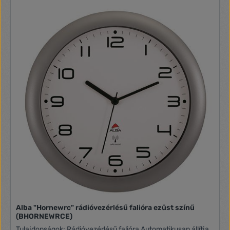
Alba "Hornewrc" rádióvezérlésű falióra ezüst színű
(BHORNEWRCE)
Tulajdonságok: Rádióvezérlésű falióra Automatikusan állítja