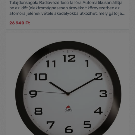
Tulajdonságok: Rádióvezérlésű falióra Automatikusan állítja
be az időt (elektromágnesesen árnyékolt környezetben az
atomóra jelének vétele akadályokba ütközhet, mely gátolja
az óra működését) Idő-, naptár- és hőmérséklet-kijelzővel
26 940 Ft
Falra szerelhető vagy asztalra állítható 2 db LR6/AA
elemmel működik (tartozék)