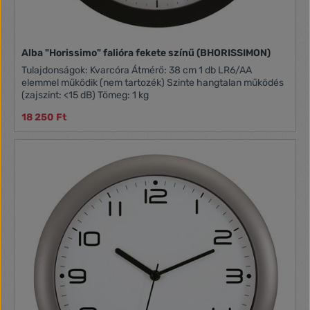
Alba "Horissimo" falióra fekete színű (BHORISSIMON)
Tulajdonságok: Kvarcóra Átmérő: 38 cm 1 db LR6/AA
elemmel működik (nem tartozék) Szinte hangtalan működés
(zajszint: <15 dB) Tömeg: 1 kg
18 250 Ft