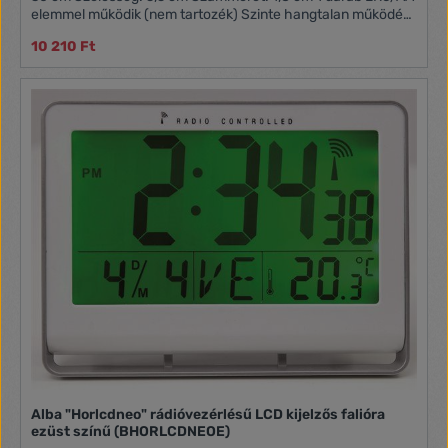
elemmel működik (nem tartozék) Szinte hangtalan működés
(zajszint: <15dB) Tömeg: 0,52 kg
10 210 Ft
Alba "Horlcdneo" rádióvezérlésű LCD kijelzős falióra
ezüst színű (BHORLCDNEOE)