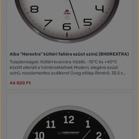
Alba "Horextra" kültéri falióra ezüst színű (BHOREXTRA)
Tulajdonságok: Kültéri kvarcóra Vízálló, -10°C és +40°C
között ellenáll a hőmérsékletnek Modern, elegáns ezüst
színű, rozsdamentes acélkeret Üveg előlap Átmérő: 35,5 cm
Szélesség: 5 cm Számméret: 2,5 cm 1 db LR6/AA elemmel
46 820 Ft
működik (nem tartozék) Szinte hangtalan működés (zajszint:
<15 dB) Tömeg: 1 kg