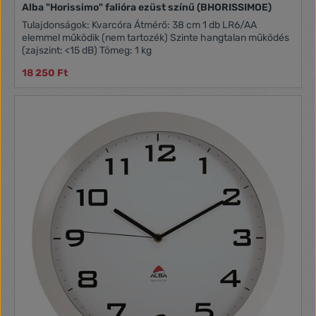
Alba "Horissimo" falióra ezüst színű (BHORISSIMOE)
Tulajdonságok: Kvarcóra Átmérő: 38 cm 1 db LR6/AA
elemmel működik (nem tartozék) Szinte hangtalan működés
(zajszint: <15 dB) Tömeg: 1 kg
18 250 Ft