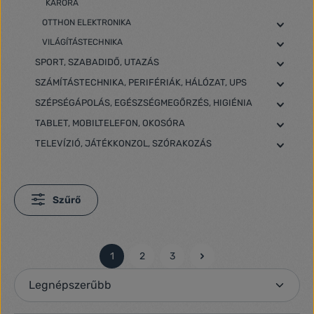
KARÓRA
OTTHON ELEKTRONIKA
VILÁGÍTÁSTECHNIKA
SPORT, SZABADIDŐ, UTAZÁS
SZÁMÍTÁSTECHNIKA, PERIFÉRIÁK, HÁLÓZAT, UPS
SZÉPSÉGÁPOLÁS, EGÉSZSÉGMEGŐRZÉS, HIGIÉNIA
TABLET, MOBILTELEFON, OKOSÓRA
TELEVÍZIÓ, JÁTÉKKONZOL, SZÓRAKOZÁS
Szűrő
1
2
3
Oldal
Oldal
Oldal