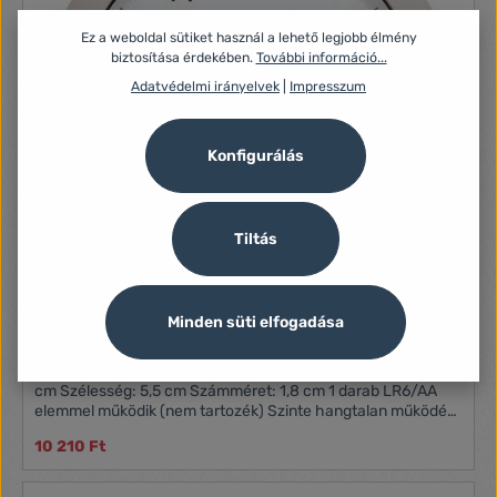
Ez a weboldal sütiket használ a lehető legjobb élmény
biztosítása érdekében.
További információ...
Adatvédelmi irányelvek
|
Impresszum
Konfigurálás
Tiltás
Minden süti elfogadása
Alba "Hornew" falióra fehér színű (BHORNEWFE)
Tulajdonságok: Fali kvarcóra Fehér színű kerettel Átmérő: 30
cm Szélesség: 5,5 cm Számméret: 1,8 cm 1 darab LR6/AA
elemmel működik (nem tartozék) Szinte hangtalan működés
(zajszint: <15dB) Tömeg: 0,52 kg
10 210 Ft