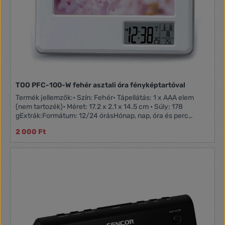
TOO PFC-100-W fehér asztali óra fényképtartóval
Termék jellemzők:• Szín: Fehér• Tápellátás: 1 x AAA elem
(nem tartozék)• Méret: 17.2 x 2.1 x 14.5 cm • Súly: 178
gExtrák:Formátum: 12/24 órásHónap, nap, óra és perc
kijelzésHőmérséklet kijelzés °C/°FÉbresztőóra és szundi
2 000 Ft
funkció Fénykép tartóDoboz tartalma:PFC-100-W Asztali óra
fényképtartóvalHasználati útmutató