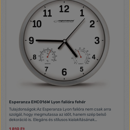
Esperanza EHC016W Lyon falióra fehér
Tulajdonságok:Az Esperanza Lyon falióra nem csak arra
szolgál, hogy megmutassa az időt, hanem szép belső
dekoráció is. Elegáns és stílusos kialakításának
köszönhetően tökéletesen illik lakások, irodák, üzletek és
1 810 Ft