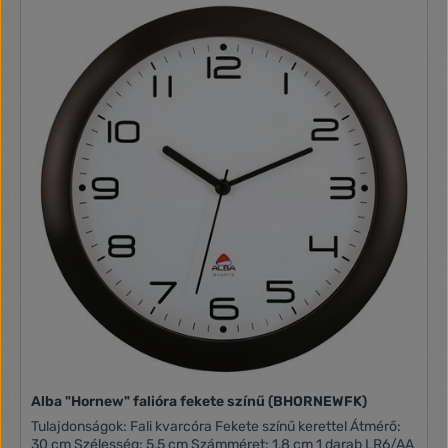
Alba "Hornew" falióra fekete színű (BHORNEWFK)
Tulajdonságok: Fali kvarcóra Fekete színű kerettel Átmérő:
30 cm Szélesség: 5,5 cm Számméret: 1,8 cm 1 darab LR6/AA