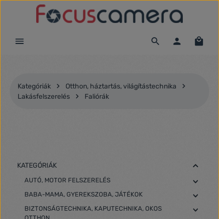
Ugrás a fő tartalomra
Kategóriák
Otthon, háztartás, világítástechnika
Lakásfelszerelés
Faliórák
KATEGÓRIÁK
AUTÓ, MOTOR FELSZERELÉS
BABA-MAMA, GYEREKSZOBA, JÁTÉKOK
BIZTONSÁGTECHNIKA, KAPUTECHNIKA, OKOS
OTTHON