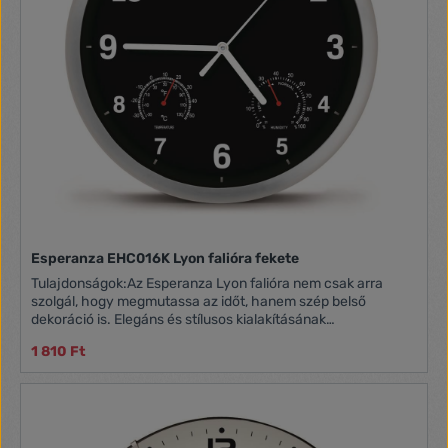
Esperanza EHC016K Lyon falióra fekete
Tulajdonságok:Az Esperanza Lyon falióra nem csak arra
szolgál, hogy megmutassa az időt, hanem szép belső
dekoráció is. Elegáns és stílusos kialakításának
köszönhetően tökéletesen illik lakások, irodák, üzletek és
1 810 Ft
éttermek díszítésére. Az órába beépített hőmérő és
páratartalom mérő is található!