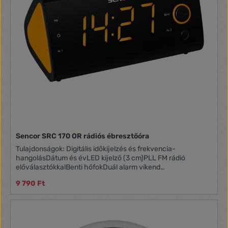
Sencor SRC 170 OR rádiós ébresztőóra
Tulajdonságok: Digitális időkijelzés és frekvencia-
hangolásDátum és évLED kijelző (3 cm)PLL FM rádió
előválasztókkalBenti hőfokDuál alarm víkend
funkcióvalRádióval vagy hangjelzéssel ébresztésIsmételt
9 790 Ft
ébresztésSleep funkcióKijelző fényerő beállítás - 3
szintTartalék elem 1 x 3 V(CR-2032) az órához (nem
tartozék)Tápellátás 230 V / 50 HzMéret: 155 x 82 x 72
mmTömeg: 388 g