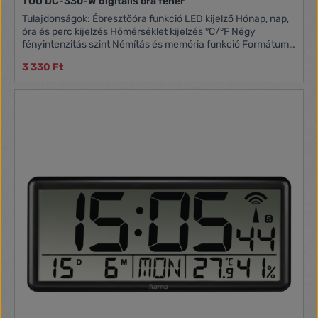
TOO DC-330-W digitális óra fehér
Tulajdonságok: Ébresztőóra funkció LED kijelző Hónap, nap,
óra és perc kijelzés Hőmérséklet kijelzés °C/°F Négy
fényintenzitás szint Némítás és memória funkció Formátum:
12/24 órás Méret: 6.3 x 6.3 x 6.3 cm Tömeg: 98 g Tápellátás:
3 330 Ft
3xAAA elem (nem tartozék) vagy USB kábellel működtethető