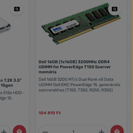
Dell 16GB (1x16GB) 3200MHz DDR4
UDIMM for PowerEdge T150 Szerver
memória
Dell 16GB 3200 MT/s Dual Rank x8 Data
s 7.2K 3.5"
UDIMM Dell EMC PowerEdge 15. generációs
 15gen
szerverekhez (T150, T350, R250, R350)
ps 512e HDD -
dge 15.
104 810 Ft
et, vagy használja a gombokat a mennyi
 Adja meg a kívánt mennyiséget, vagy h
Termékmennyiség: Adja meg 