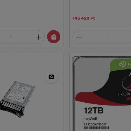
145 420 Ft
mennyiség: Adja meg a kívánt mennyiség
Termékmennyiség: