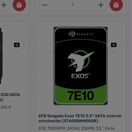
et, vagy használja a gombokat a mennyi
 Adja meg a kívánt mennyiséget, vagy h
Termékmennyiség: Adja meg 
HC330 SATA
6)
LE6L4
6TB Seagate Exos 7E10 3.5" SATA szerver
winchester (ST6000NM000B)
6TB, 7200RPM, SATA3, 256MB, 3,5 ", Exos,