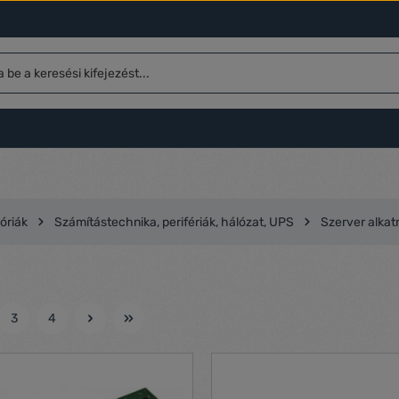
óriák
Számítástechnika, perifériák, hálózat, UPS
Szerver alkat
3
4
l
Oldal
Oldal