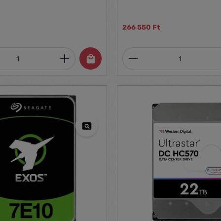
266 550 Ft
mennyiség: Adja meg a kívánt mennyiség
Termékmennyiség: