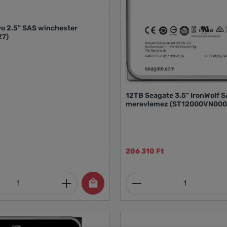
o 2.5" SAS winchester
27)
12TB Seagate 3.5" IronWolf 
merevlemez (ST12000VN000
206 310 Ft
mennyiség: Adja meg a kívánt mennyiség
Termékmennyiség: