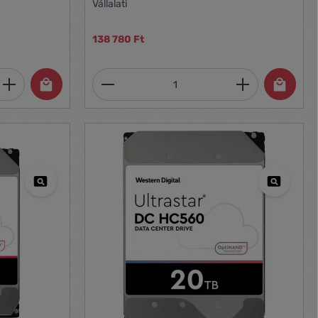
Vállalati
138 780 Ft
et, vagy használja a gombokat a mennyi
 Adja meg a kívánt mennyiséget, vagy h
Termékmennyiség: Adja meg 