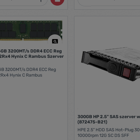
4GB 3200MT/s DDR4 ECC Reg
2Rx4 Hynix C Rambus Szerver
4GB 3200MT/s DDR4 ECC Reg
2Rx4 Hynix C Rambus
300GB HP 2.5" SAS szerver 
(872475-B21)
HPE 2.5" HDD SAS Hot-Plug 3
10000rpm 12G SC DS SFF