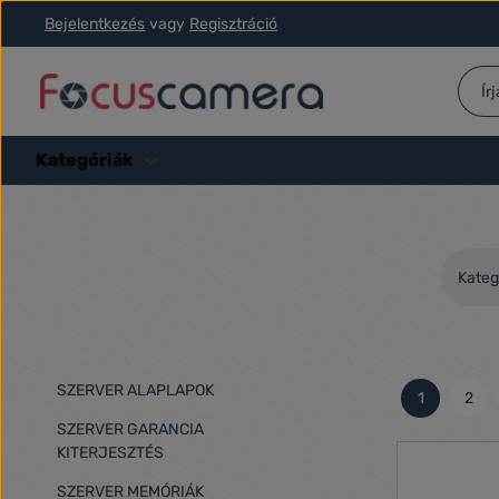
Bejelentkezés
vagy
Regisztráció
ás a fő tartalomra
Ugrás a kereséshez
Ugrás a fő navigációhoz
Kategóriák
Kateg
SZERVER ALAPLAPOK
1
2
Oldal
Olda
SZERVER GARANCIA
KITERJESZTÉS
SZERVER MEMÓRIÁK