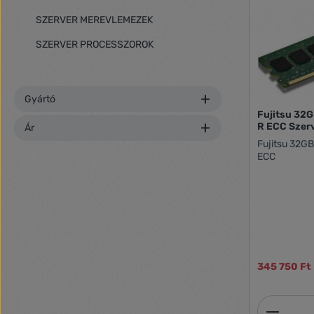
SZERVER MEREVLEMEZEK
SZERVER PROCESSZOROK
Gyártó
Fujitsu 32
R ECC Szer
Ár
Fujitsu 32G
ECC
345 750 Ft
Termék