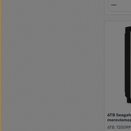
Termék
6TB Seagate
merevlemez
6TB, 7200RPM