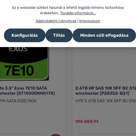
Ez a weboldal sütiket használ a lehető legjobb élmény biztosítása
érdekében.
További információ...
Adatvédelmi irányelvek
|
Impresszum
Konfigurálás
Tiltás
Minden süti elfogadása
te 3.5" Exos 7E10 SATA
2.4TB HP SAS 10K SFF BC 51
nchester (ST10000NM017B)
winchester (P28352-B21)
RPM SATA 512E/4KN
HPE 2.4TB SAS 10K SFF BC 51
195 000 Ft