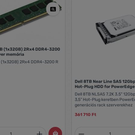
GB (1x32GB) 2Rx4 DDR4-3200
ver memória
B (1x32GB) 2Rx4 DDR4-3200 R
Dell 8TB Near Line SAS 12Gbp
Hot-Plug HDD for PowerEdge
Dell 8TB NLSAS 7.2K 3.5" 12Gb
3,5” Hot-Plug keretben PowerE
generációs rack szerverekhez
361 710 Ft
mennyiség: Adja meg a kívánt mennyiség
Termékmennyiség: