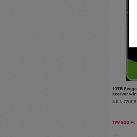
10TB Seaga
szerver wi
3.5IN 7200
199 820 Ft