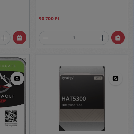
90 700 Ft
et, vagy használja a gombokat a mennyi
 Adja meg a kívánt mennyiséget, vagy h
Termékmennyiség: Adja meg 