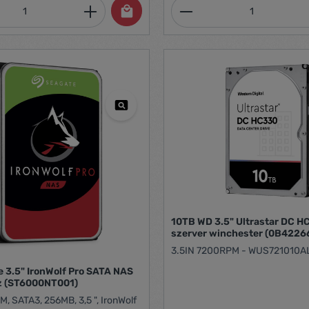
mennyiség: Adja meg a kívánt mennyiség
Termékmennyiség:
10TB WD 3.5" Ultrastar DC 
szerver winchester (0B4226
3.5IN 7200RPM - WUS721010A
 3.5" IronWolf Pro SATA NAS
 (ST6000NT001)
, SATA3, 256MB, 3,5 ", IronWolf