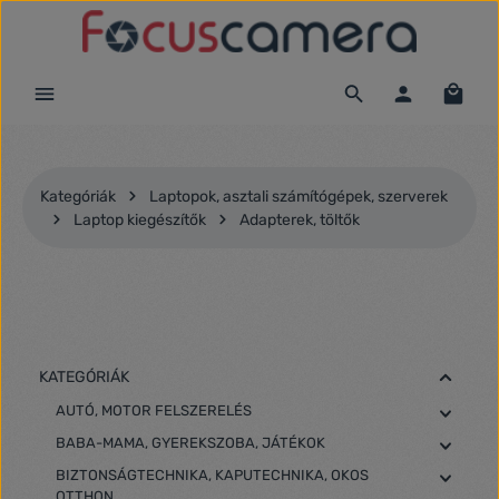
Ugrás a fő tartalomra
Kategóriák
Laptopok, asztali számítógépek, szerverek
Laptop kiegészítők
Adapterek, töltők
KATEGÓRIÁK
AUTÓ, MOTOR FELSZERELÉS
BABA-MAMA, GYEREKSZOBA, JÁTÉKOK
BIZTONSÁGTECHNIKA, KAPUTECHNIKA, OKOS
OTTHON