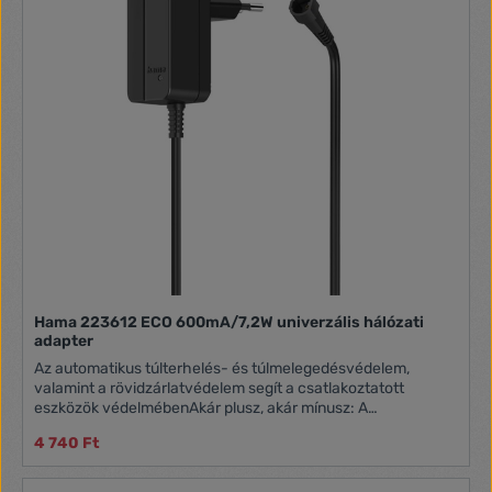
Hama 223612 ECO 600mA/7,2W univerzális hálózati
adapter
Az automatikus túlterhelés- és túlmelegedésvédelem,
valamint a rövidzárlatvédelem segít a csatlakoztatott
eszközök védelmébenAkár plusz, akár mínusz: A
megfordítható polaritás rugalmasságot biztosít az
4 740 Ft
elektronikus eszköz követelményeitől függőenLED
funkciójelző: A visszajelző lámpa jelzi, hogy a tápegység
kap-e áramotÁllítható tápegység nagy hatékonysággal: