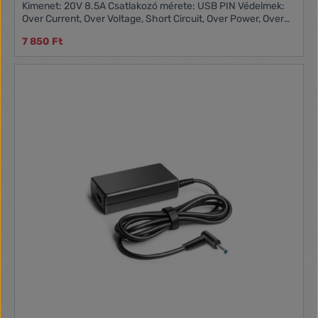
Kimenet: 20V 8.5A Csatlakozó mérete: USB PIN Védelmek:
Over Current, Over Voltage, Short Circuit, Over Power, Over
Temperature Kompatibilis: Lenovo Anyag: műanyag A
7 850 Ft
csomag tartalma : töltő, hálózati kábel