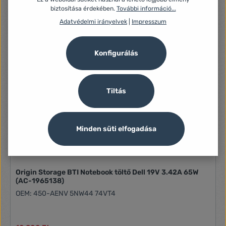
13 120 Ft
biztosítása érdekében.
További információ...
Adatvédelmi irányelvek
|
Impresszum
Konfigurálás
Tiltás
Minden süti elfogadása
Origin Storage BTI Notebook töltő Dell 19V 3.42A 65W
(AC-1965138)
OEM: 450-AENV 5NW44 74VT4