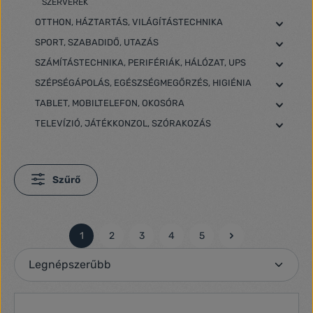
SZERVEREK
OTTHON, HÁZTARTÁS, VILÁGÍTÁSTECHNIKA
SPORT, SZABADIDŐ, UTAZÁS
SZÁMÍTÁSTECHNIKA, PERIFÉRIÁK, HÁLÓZAT, UPS
SZÉPSÉGÁPOLÁS, EGÉSZSÉGMEGŐRZÉS, HIGIÉNIA
TABLET, MOBILTELEFON, OKOSÓRA
TELEVÍZIÓ, JÁTÉKKONZOL, SZÓRAKOZÁS
Szűrő
1
2
3
4
5
Oldal
Oldal
Oldal
Oldal
Oldal