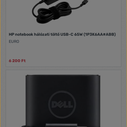
HP notebook hálózati töltő USB-C 65W (1P3K6AA#ABB)
EURO
6 200 Ft