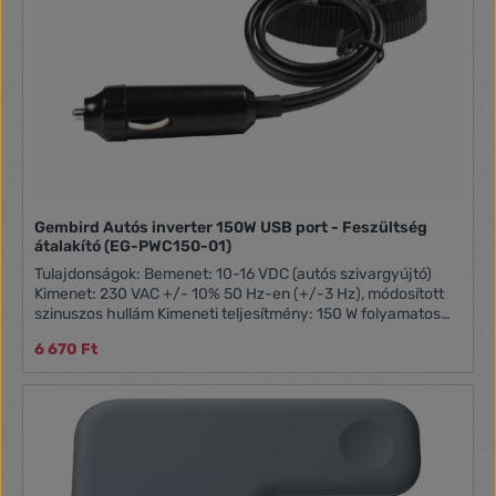
Gembird Autós inverter 150W USB port - Feszültség
átalakító (EG-PWC150-01)
Tulajdonságok: Bemenet: 10-16 VDC (autós szivargyújtó)
Kimenet: 230 VAC +/- 10% 50 Hz-en (+/-3 Hz), módosított
szinuszos hullám Kimeneti teljesítmény: 150 W folyamatos
teljesítmény (csúcsteljesítmény 300 W) Biztosíték: 25 A
6 670 Ft
(külső) USB-kimenet: 5 V / 2,1 A Kábel: szivargyújtó kábel, 1,5
nm, 71 cm Javasolt üzemi hőmérséklet: +5...+35 °C Anyaga:
alumínium és műanyag Méretek: 156 x 76 x 76 mm Nettó
tömeg: 0,5 kg