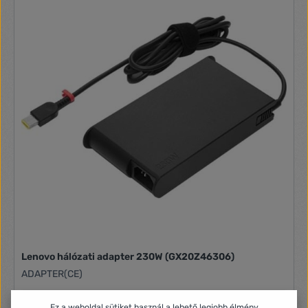
Lenovo hálózati adapter 230W (GX20Z46306)
ADAPTER(CE)
Ez a weboldal sütiket használ a lehető legjobb élmény