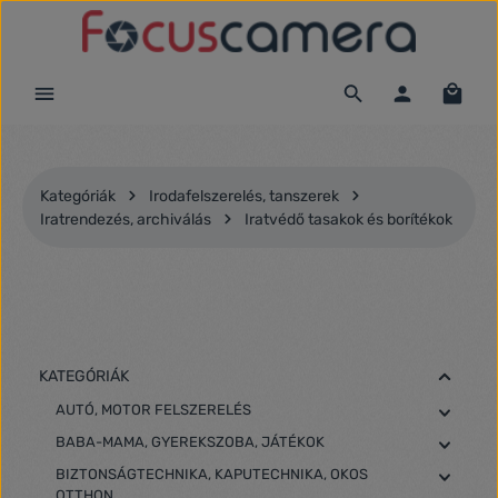
Ugrás a fő tartalomra
Kategóriák
Irodafelszerelés, tanszerek
Iratrendezés, archiválás
Iratvédő tasakok és borítékok
KATEGÓRIÁK
AUTÓ, MOTOR FELSZERELÉS
BABA-MAMA, GYEREKSZOBA, JÁTÉKOK
BIZTONSÁGTECHNIKA, KAPUTECHNIKA, OKOS
OTTHON