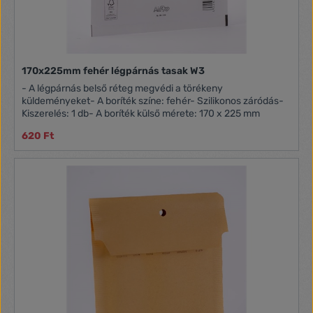
170x225mm fehér légpárnás tasak W3
- A légpárnás belső réteg megvédi a törékeny
küldeményeket- A boríték színe: fehér- Szilikonos záródás-
Kiszerelés: 1 db- A boríték külső mérete: 170 x 225 mm
620 Ft