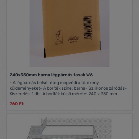
240x350mm barna légpárnás tasak W6
- A légpárnás belső réteg megvédi a törékeny
küldeményeket- A boríték színe: barna- Szilikonos záródás-
Kiszerelés: 1 db- A boríték külső mérete: 240 x 350 mm
760 Ft