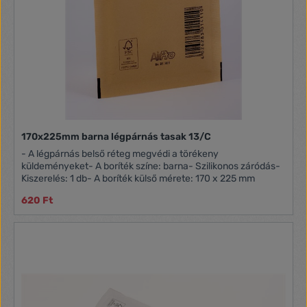
170x225mm barna légpárnás tasak 13/C
- A légpárnás belső réteg megvédi a törékeny
küldeményeket- A boríték színe: barna- Szilikonos záródás-
Kiszerelés: 1 db- A boríték külső mérete: 170 x 225 mm
620 Ft