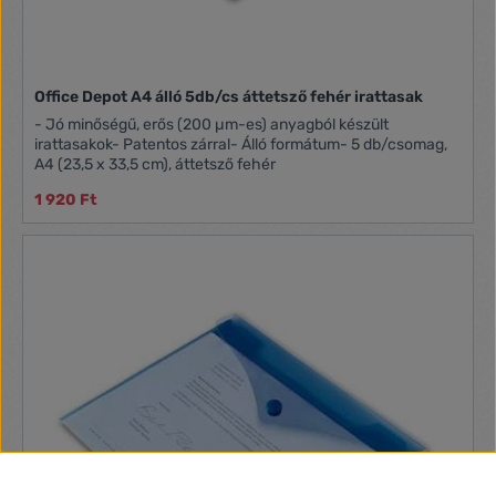
Office Depot A4 álló 5db/cs áttetsző fehér irattasak
- Jó minőségű, erős (200 µm-es) anyagból készült
irattasakok- Patentos zárral- Álló formátum- 5 db/csomag,
A4 (23,5 x 33,5 cm), áttetsző fehér
1 920 Ft