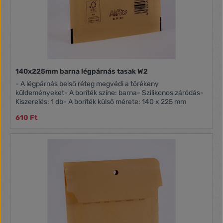
140x225mm barna légpárnás tasak W2
- A légpárnás belső réteg megvédi a törékeny
küldeményeket- A boríték színe: barna- Szilikonos záródás-
Kiszerelés: 1 db- A boríték külső mérete: 140 x 225 mm
610 Ft