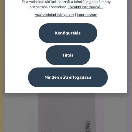
200x275mm barna légpárnás tasak W4
Ez a weboldal sütiket használ a lehető legjobb élmény
biztosítása érdekében.
További információ...
- A légpárnás belső réteg megvédi a törékeny
küldeményeket- A boríték színe: barna- Szilikonos záródás-
Adatvédelmi irányelvek
|
Impresszum
Kiszerelés: 1 db- A boríték külső mérete: 200 x 275 mm
630 Ft
Konfigurálás
Tiltás
Minden süti elfogadása