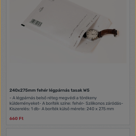
240x275mm fehér légpárnás tasak W5
- A légpárnás belső réteg megvédi a törékeny
küldeményeket- A boríték színe: fehér- Szilikonos záródás-
Kiszerelés: 1 db- A boríték külső mérete: 240 x 275 mm
660 Ft