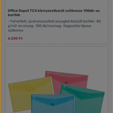
Office Depot TC4 környezetbarát szilikonos 100db-os
boríték
- Fehérített, újrahasznosított anyagból készült boríték- 80
g/m2-es anyag- 100 db/csomag- Ragasztás típusa:
szilikonos
6 230 Ft