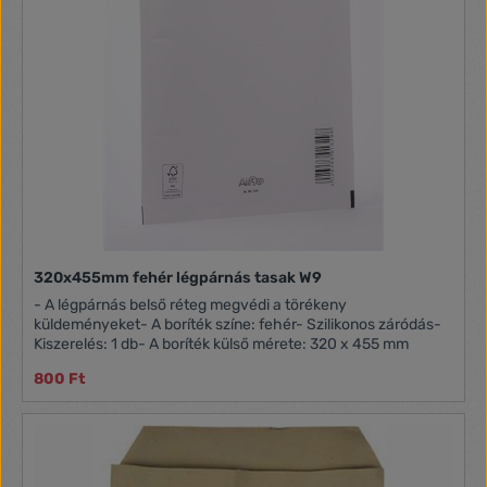
320x455mm fehér légpárnás tasak W9
- A légpárnás belső réteg megvédi a törékeny
küldeményeket- A boríték színe: fehér- Szilikonos záródás-
Kiszerelés: 1 db- A boríték külső mérete: 320 x 455 mm
800 Ft