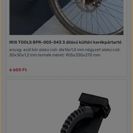
IRIS TOOLS BPR-003-043 3 állású kültéri kerékpártartó
anyag: acél kör alakú cső: dia16x1,0 mm négyzet alakú cső:
30x30x1,2 mm termék méret: 905x330x270 mm
6 600 Ft