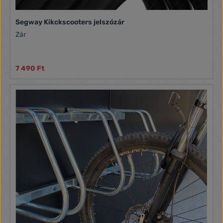
Segway Kikckscooters jelszózár
Zár
7 490 Ft