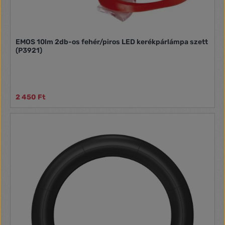
Voltage 3,7V Charging time ~5h Material Aluminum alloy
Waterproof rating IP44
EMOS 10lm 2db-os fehér/piros LED kerékpárlámpa szett
(P3921)
2 450 Ft