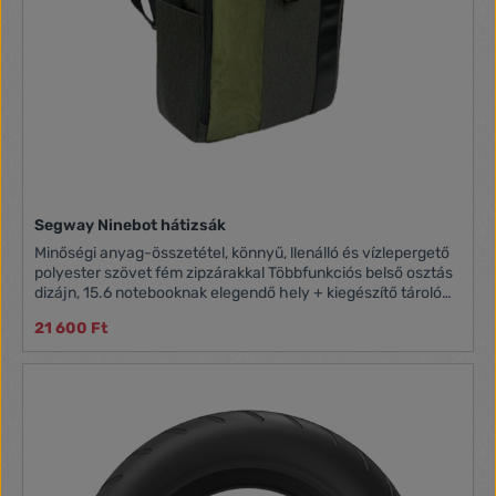
Segway Ninebot hátizsák
Minőségi anyag-összetétel, könnyű, llenálló és vízlepergető
polyester szövet fém zipzárakkal Többfunkciós belső osztás
dizájn, 15.6 notebooknak elegendő hely + kiegészítő tároló
zsebek Biztonságos és kényelmes, nagy tároló kapacitás.
21 600 Ft
Egyszerűen tárolható, kényelmes és állítható kivitel, állítható
párnázott vállpántok