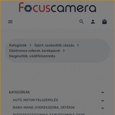
Ugrás a fő tartalomra
Kategóriák
Sport, szabadidő, utazás
Elektromos rollerek, kerékpárok
Kiegészítők, védőfelszerelés
KATEGÓRIÁK
AUTÓ, MOTOR FELSZERELÉS
BABA-MAMA, GYEREKSZOBA, JÁTÉKOK
BIZTONSÁGTECHNIKA, KAPUTECHNIKA, OKOS