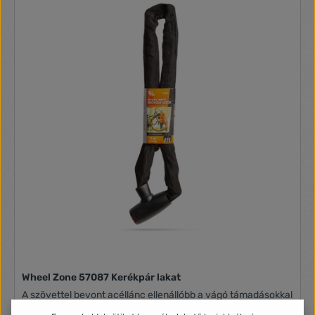
Wheel Zone 57087 Kerékpár lakat
A szövettel bevont acéllánc ellenállóbb a vágó támadásokkal
szemben. Minőségi zárszerkezet, 2 db kulccsal. Alkalmas: