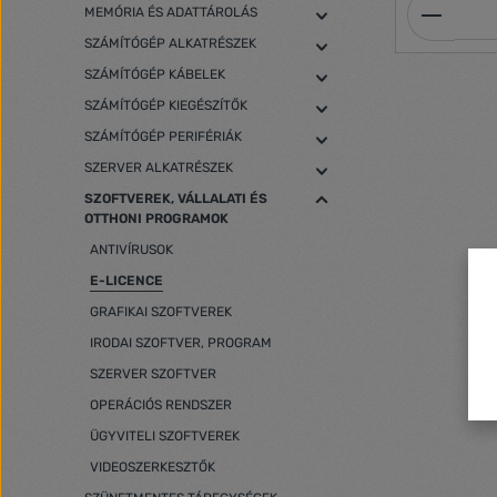
Termék
MEMÓRIA ÉS ADATTÁROLÁS
SZÁMÍTÓGÉP ALKATRÉSZEK
SZÁMÍTÓGÉP KÁBELEK
SZÁMÍTÓGÉP KIEGÉSZÍTŐK
SZÁMÍTÓGÉP PERIFÉRIÁK
SZERVER ALKATRÉSZEK
SZOFTVEREK, VÁLLALATI ÉS
OTTHONI PROGRAMOK
ANTIVÍRUSOK
E-LICENCE
GRAFIKAI SZOFTVEREK
IRODAI SZOFTVER, PROGRAM
SZERVER SZOFTVER
OPERÁCIÓS RENDSZER
ÜGYVITELI SZOFTVEREK
VIDEOSZERKESZTŐK