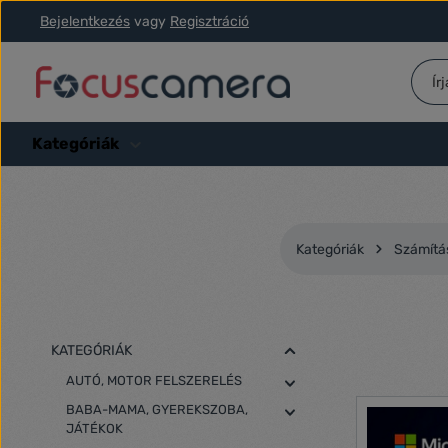
Bejelentkezés
vagy
Regisztráció
ás a fő tartalomra
Ugrás a kereséshez
Ugrás a fő navigációhoz
Kategóriák
Kategóriák
Számítás
KATEGÓRIÁK
AUTÓ, MOTOR FELSZERELÉS
BABA-MAMA, GYEREKSZOBA,
JÁTÉKOK