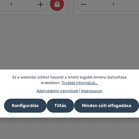
mennyiség: Adja meg a kívánt mennyiség
Termékmennyiség:
Ez a weboldal sütiket használ a lehető legjobb élmény biztosítása
érdekében.
További információ...
Adatvédelmi irányelvek
|
Impresszum
Konfigurálás
Tiltás
Minden süti elfogadása