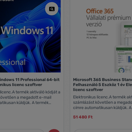
indows 11 Professional 64-bit
Microsoft 365 Business Stan
nikus licenc szoftver
Felhasználó 5 Eszköz 1 év El
licenc szoftver
licenc.A termék aktiváló kódját a
Elektronikus licenc.A termék akt
követően a megadott e-mail
számlázást követően a megado
usan küldjük. A termék
címre automatikusan küldjük. A termék
verziója, mely a termék
Windows 10-nél régebbi operác
t követően a kapott kulccsal
51 480 Ft
rendszerre nem telepíthető !
s, a gyártó oldaláról közvetlen
alábbi linken: letöltés