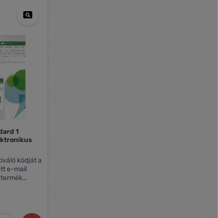
dard 1
ektronikus
iváló kódját a
tt e-mail
iós