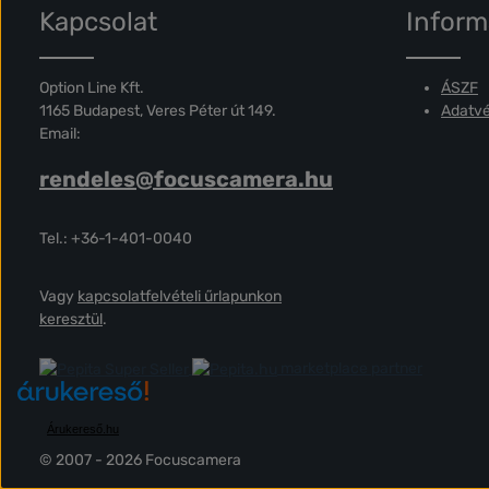
Kapcsolat
Inform
Option Line Kft.
ÁSZF
1165 Budapest, Veres Péter út 149.
Adatvé
Email:
rendeles@focuscamera.hu
Tel.: +36-1-401-0040
Vagy
kapcsolatfelvételi űrlapunkon
keresztül
.
marketplace partner
Árukereső.hu
© 2007 - 2026 Focuscamera