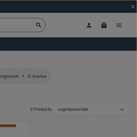
 programok
E-licence
2 Products