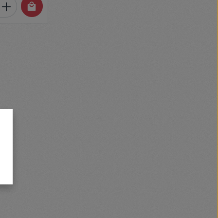
et, vagy használja a gombokat a mennyi
 Adja meg a kívánt mennyiséget, vagy h