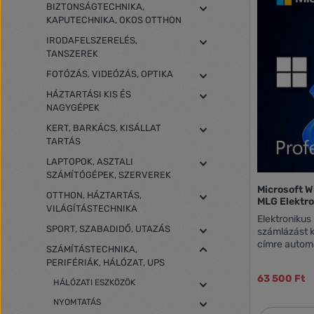
BIZTONSÁGTECHNIKA,
KAPUTECHNIKA, OKOS OTTHON
IRODAFELSZERELÉS,
TANSZEREK
FOTÓZÁS, VIDEÓZÁS, OPTIKA
HÁZTARTÁSI KIS ÉS
NAGYGÉPEK
KERT, BARKÁCS, KISÁLLAT
TARTÁS
LAPTOPOK, ASZTALI
SZÁMÍTÓGÉPEK, SZERVEREK
Microsoft W
OTTHON, HÁZTARTÁS,
MLG Elektro
VILÁGÍTÁSTECHNIKA
Elektronikus 
SPORT, SZABADIDŐ, UTAZÁS
számlázást 
címre automatik
SZÁMÍTÁSTECHNIKA,
legfrissebb 
PERIFÉRIÁK, HÁLÓZAT, UPS
megvásárlásá
63 500 Ft
aktiválható i
HÁLÓZATI ESZKÖZÖK
érhető el az 
NYOMTATÁS