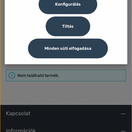
SZÁMÍTÁSTECHNIKA, PERIFÉRIÁK, HÁLÓZAT, UPS
Konfigurálás
SZÉPSÉGÁPOLÁS, EGÉSZSÉGMEGŐRZÉS, HIGIÉNIA
TABLET, MOBILTELEFON, OKOSÓRA
Tiltás
TELEVÍZIÓ, JÁTÉKKONZOL, SZÓRAKOZÁS
Minden süti elfogadása
Szűrő
Nem található termék.
Kapcsolat
Információk