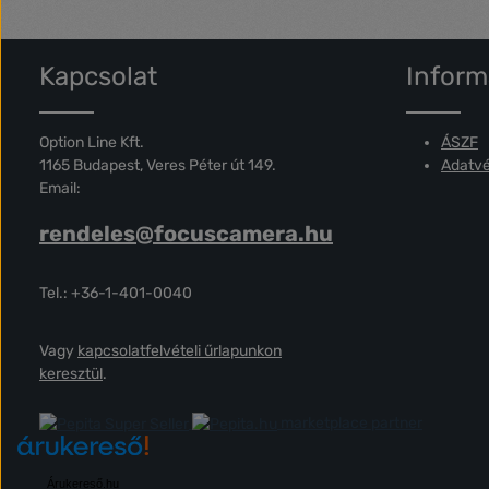
Kapcsolat
Inform
Option Line Kft.
ÁSZF
1165 Budapest, Veres Péter út 149.
Adatvé
Email:
rendeles@focuscamera.hu
Tel.: +36-1-401-0040
Vagy
kapcsolatfelvételi űrlapunkon
keresztül
.
marketplace partner
Árukereső.hu