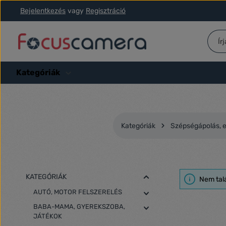
Bejelentkezés
vagy
Regisztráció
ás a fő tartalomra
Ugrás a kereséshez
Ugrás a fő navigációhoz
Kategóriák
Kategóriák
Szépségápolás, e
KATEGÓRIÁK
Nem tal
AUTÓ, MOTOR FELSZERELÉS
BABA-MAMA, GYEREKSZOBA,
JÁTÉKOK