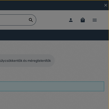
úlycsökkentők és méregtelenítők