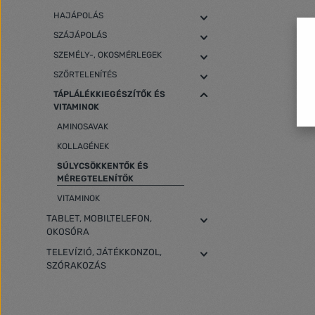
HAJÁPOLÁS
SZÁJÁPOLÁS
SZEMÉLY-, OKOSMÉRLEGEK
SZŐRTELENÍTÉS
TÁPLÁLÉKKIEGÉSZÍTŐK ÉS
VITAMINOK
AMINOSAVAK
KOLLAGÉNEK
SÚLYCSÖKKENTŐK ÉS
MÉREGTELENÍTŐK
VITAMINOK
TABLET, MOBILTELEFON,
OKOSÓRA
TELEVÍZIÓ, JÁTÉKKONZOL,
SZÓRAKOZÁS