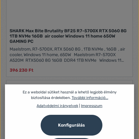
SHARK Max Bite Brutality BF25 R7-5700X RTX 5060 8G
1TB NVMe 16GB air cooler Windows 11 home 650W
GAMING PC
Maelstrom, R7-5700X, RTX 5060 8G , 1TB NVMe , 16GB , air
cooler, Windows 11 home, 650W Maelstrom R7-5700X
A520M RTX5060 8G 16GB DDR4 1TB NVMe Windows 11
home Air Cooler 650W
396 230 Ft
Ez a weboldal sütiket használ a lehető legjobb élmény
biztosítása érdekében.
További információ...
Adatvédelmi irányelvek
|
Impresszum
Konfigurálás