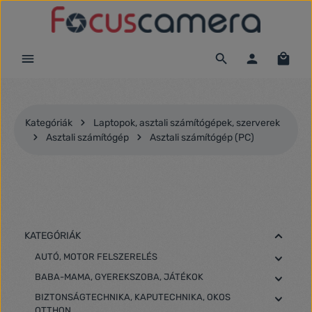
Ugrás a fő tartalomra
Kategóriák
Laptopok, asztali számítógépek, szerverek
Asztali számítógép
Asztali számítógép (PC)
KATEGÓRIÁK
AUTÓ, MOTOR FELSZERELÉS
BABA-MAMA, GYEREKSZOBA, JÁTÉKOK
BIZTONSÁGTECHNIKA, KAPUTECHNIKA, OKOS
OTTHON