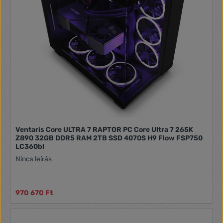
512 GB SSD kombinációja ideális a napi irodai feladatokhoz,
a Windows 11 Pro pedig biztosítja az üzleti szintű biztonságot
és termelékenységet. A Dell OptiPlex 7080 Micro széria a
legkisebb helyigényű, de mégis nagy teljesítményű üzleti
gép, amely lehetővé teszi a hatékony munkavégzést minden
környezetben.
Ventaris Core ULTRA 7 RAPTOR PC Core Ultra 7 265K
Z890 32GB DDR5 RAM 2TB SSD 4070S H9 Flow FSP750
LC360bl
Nincs leírás
970 670 Ft