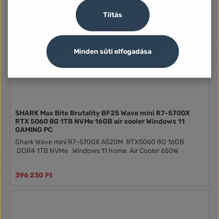
Tiltás
Minden süti elfogadása
SHARK Max Bite Brutality BF25 Wave mini R7-5700X
RTX 5060 8G 1TB NVMe 16GB air cooler Windows 11
GAMING PC
Shark Wave mini R7-5700X A520M RTX5060 8G 16GB
DDR4 1TB NVMe Windows 11 home Air Cooler 650W
396 230 Ft