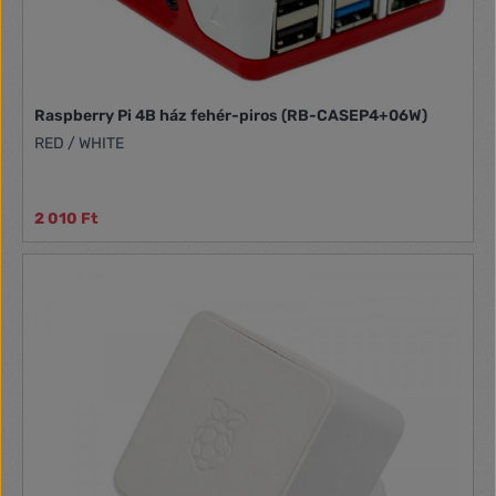
Raspberry Pi 4B ház fehér-piros (RB-CASEP4+06W)
RED / WHITE
2 010 Ft