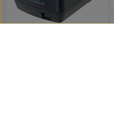
Birch CP-Q1UN blokknyomtató
Birch CP-Q1T blokknyomtató USB+LAN RS232 nélkül. kellék:
P Thermo tekercs 80x80x12mm nyomott/5db
34 330 Ft