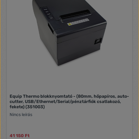
Equip Thermo blokknyomtató - (80mm, hőpapíros, auto-
cutter, USB/Ethernet/Serial/pénztárfiók csatlakozó,
fekete) (351003)
Nincs leírás
41 150 Ft