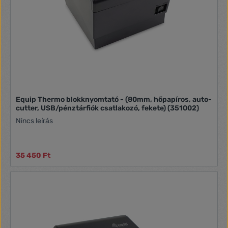
Equip Thermo blokknyomtató - (80mm, hőpapíros, auto-
cutter, USB/pénztárfiók csatlakozó, fekete) (351002)
Nincs leírás
35 450 Ft