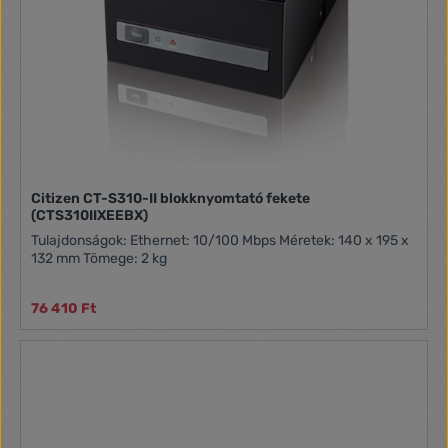
Citizen CT-S310-II blokknyomtató fekete
(CTS310IIXEEBX)
Tulajdonságok: Ethernet: 10/100 Mbps Méretek: 140 x 195 x
132 mm Tömege: 2 kg
76 410 Ft