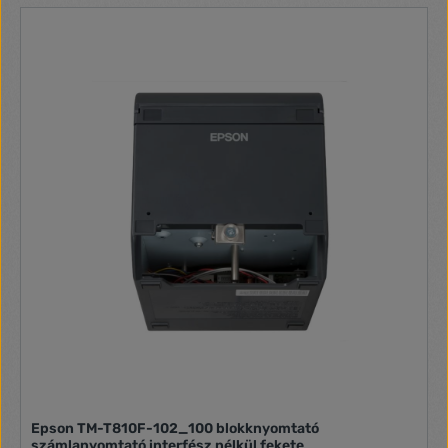
mobil munkavégzéshez További funkciók A kompakt és
stílusos TM-P80IIAC könnyebb, mégis robusztusabb, mint
valaha, és számos korszerű funkcióval rendelkezik, amelyek
gyors, kiváló minőségű végeredményt garantálnak.
Kiemelkedő rugalmasságának, megbízhatóságának,
csatlakoztathatóságának és egyszerű kezelésének
köszönhetően tökéletes választás a forgalmas
környezetekben, akár mobil nyomtatáshoz is, például a
kiskereskedelmi vagy vendéglátóipari egységek, illetve a
járműbe épített alkalmazások számára. Műszaki adatok
Interfészek Csatlakozók: Bluetooth, USB Type-C .
Áramellátás Akkumulátor élettartama: Bluetooth 34 Óra .
Általános Termék méretei: 105‎ x 153 x 67 mm (szélesség x
mélység x magasság) Súly: 0,5 kg Színes: Epson Dark Grey
Zajszint: Operation (Roll): 53 dB (A) Páratartalom:
Üzemeltetés 10% - 90% Hőmérséklet: Tárolás -25°C - 70°C .
Mi van a dobozban? A doboz tartalma: Akkumulátor (OY-
BY60II), Övcsipesz, Készülék, Tekercspapír, Beállítási
utasítás, USB-kábel . Egyéb Garancia: 12 hónap Bevitel .
Kellékanyagok Tartozékok PS-11: Power supply for TM-
P60II/P80 / Cikkszám: C32C825375 OT-BY60II: Lithium-ion
battery for TM-P60II/P80 / Cikkszám: C32C831091 OT-
SB60II: Single battery charger for TM-P60II/P80
Epson TM-T810F-102_100 blokknyomtató
/ Cikkszám: C32C881007 .
számlanyomtató interfész nélkül fekete