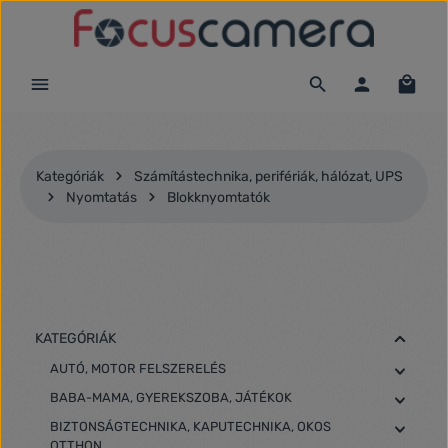
Ugrás a fő tartalomra
Kategóriák
Számítástechnika, perifériák, hálózat, UPS
Nyomtatás
Blokknyomtatók
KATEGÓRIÁK
AUTÓ, MOTOR FELSZERELÉS
BABA-MAMA, GYEREKSZOBA, JÁTÉKOK
BIZTONSÁGTECHNIKA, KAPUTECHNIKA, OKOS
OTTHON