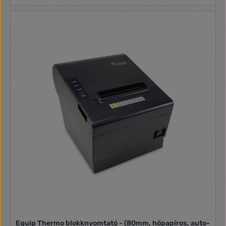
Equip Thermo blokknyomtató - (80mm, hőpapíros, auto-