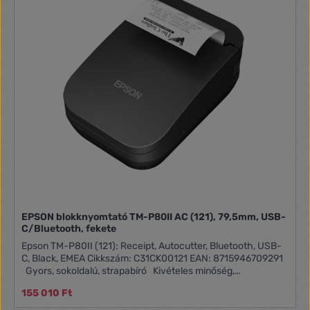
EPSON blokknyomtató TM-P80II AC (121), 79,5mm, USB-
C/Bluetooth, fekete
Epson TM-P80II (121): Receipt, Autocutter, Bluetooth, USB-
C, Black, EMEA Cikkszám: C31CK00121 EAN: 8715946709291
Gyors, sokoldalú, strapabíró Kivételes minőség,
sokoldalúság, csatlakoztathatóság és tartósság – a ráadás
155 010 Ft
pedig automata vágó, papírkiegyenesítő és Qi-kompatibilis
vezeték nélküli töltés. Vadonatúj, stílusos kialakítás Ideális a