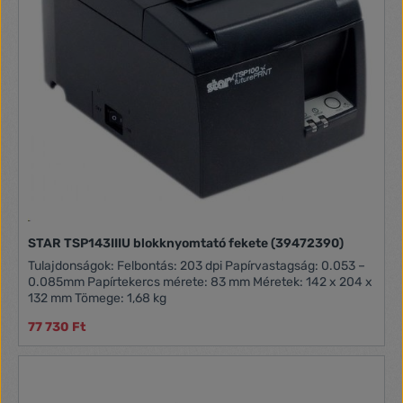
STAR TSP143IIIU blokknyomtató fekete (39472390)
Tulajdonságok: Felbontás: 203 dpi Papírvastagság: 0.053 –
0.085mm Papírtekercs mérete: 83 mm Méretek: 142 x 204 x
132 mm Tömege: 1,68 kg
77 730 Ft