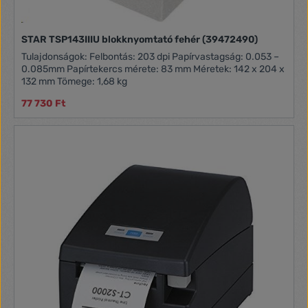
STAR TSP143IIIU blokknyomtató fehér (39472490)
Tulajdonságok: Felbontás: 203 dpi Papírvastagság: 0.053 –
0.085mm Papírtekercs mérete: 83 mm Méretek: 142 x 204 x
132 mm Tömege: 1,68 kg
77 730 Ft