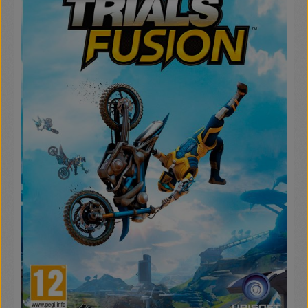
során a jól ismert játékmenet fogad minket, amelyben a
móka és a kacagás mellett rengeteg harc, logikai és
ügyességi fejtörő, valamint sok-sok gyűjtögetés vár ránk,
miközben olyan ismert helyszíneket fedezhetünk fel, mint
Batman barlangja vagy az Igazság Ligájának tornya. A LEGO
Batman 3 Beyond Gothamben több mint 150 jól ismert
szereplőt vehetünk az irányításunk alá, így Batman,
Superman, Zöld Lámpás és Flash mellett a sorozat
történetében először Killer Croc, Solomon Grundy és sok
egyéb gonosztevő is a jó ügyért harcol majd.