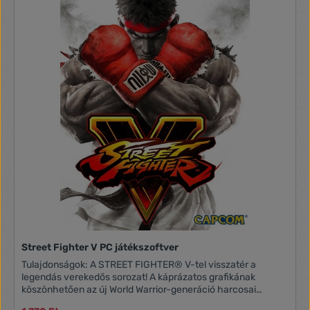
Street Fighter V PC játékszoftver
Tulajdonságok: A STREET FIGHTER® V-tel visszatér a
legendás verekedős sorozat! A káprázatos grafikának
köszönhetően az új World Warrior-generáció harcosai
páratlan részletességgel jelennek meg, miközben az