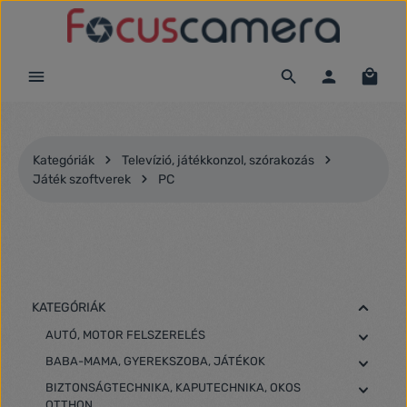
Ugrás a fő tartalomra
Kategóriák
Televízió, játékkonzol, szórakozás
Játék szoftverek
PC
KATEGÓRIÁK
AUTÓ, MOTOR FELSZERELÉS
BABA-MAMA, GYEREKSZOBA, JÁTÉKOK
BIZTONSÁGTECHNIKA, KAPUTECHNIKA, OKOS
OTTHON