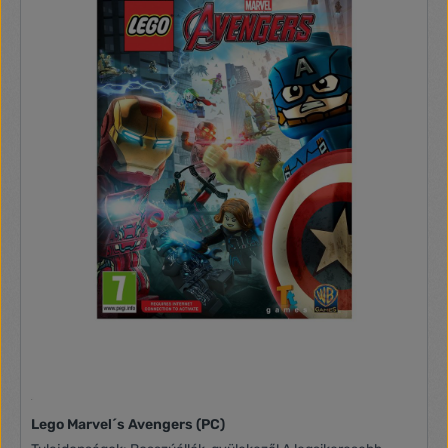
terjedelmes egyszemélyes kampányban, vagy a többjátékos
online csatatéren különféle tankokat, felderítő járműveket,
tüzérséget, rakétavetőket és légi támogatást is
használhatsz, hogy győzelemre segítsd a tieidet. Sőt
tetszőlegesen erősítheted meg kedvenc egységeidet
különféle fejlesztésekkel, és teheted őket sereged elitjévé.
Nincs macerás bázisépítgetés, csak HÁBORÚ: Állítsd össze
seregedet, gondosan tervezz és vesd bele magad egyből a
csatába a két izzasztó egyszemélyes hadjáratban, összesen
22 könyörtelen küldetésben! Igazán malacod van: Modern
felbontásban játszhatsz, akár 4K-ban, a 16:9 arányra
átalakított felületen, kiterjesztett zoomolással, átdolgozott
textúrákkal és részletes egységmodellekkel! Csatázz
barátaiddal: Izgalmas többszemélyes csaták várnak rád a
felújított többszemélyes játékmódban, akár 8 játékossal,
LAN-ban vagy az interneten! A játékon felül egyedi
bónusztartalom is vár rád, például az eredeti zene, exkluzív
digitális művészeti album, korábban ki nem adott anyagokkal,
valamint a készítésről szóló dokumentumfilm, amely
bemutatja a S.W.I.N.E. eredetét és újjászületését a KITE
Games jóvoltából. Nem csak idősebbeknek: A S.W.I.N.E. HD
Remaster igazi kihívást jelent, nem csak az eredeti játék
rajongóinak, hanem a feltörekvő ifjú tábornokoknak is!
Lego Marvel´s Avengers (PC)