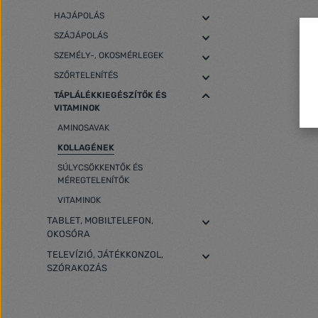
HAJÁPOLÁS
SZÁJÁPOLÁS
SZEMÉLY-, OKOSMÉRLEGEK
SZŐRTELENÍTÉS
TÁPLÁLÉKKIEGÉSZÍTŐK ÉS
VITAMINOK
AMINOSAVAK
KOLLAGÉNEK
SÚLYCSÖKKENTŐK ÉS
MÉREGTELENÍTŐK
VITAMINOK
TABLET, MOBILTELEFON,
OKOSÓRA
TELEVÍZIÓ, JÁTÉKKONZOL,
SZÓRAKOZÁS