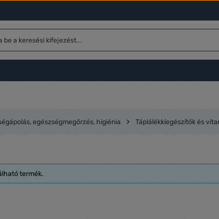
égápolás, egészségmegőrzés, higiénia
Táplálékkiegészítők és vit
álható termék.