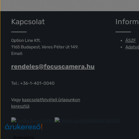
Kapcsolat
Inform
Option Line Kft.
ÁSZF
1165 Budapest, Veres Péter út 149.
Adatvé
Email:
rendeles@focuscamera.hu
Tel.: +36-1-401-0040
Vagy
kapcsolatfelvételi űrlapunkon
keresztül
.
marketplace partner
Árukereső.hu