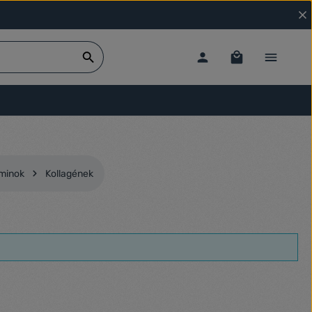
aminok
Kollagének