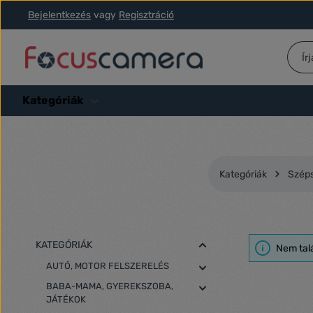
Bejelentkezés
vagy
Regisztráció
ás a fő tartalomra
Ugrás a kereséshez
Ugrás a fő navigációhoz
Kategóriák
Kategóriák
Széps
KATEGÓRIÁK
Nem tal
AUTÓ, MOTOR FELSZERELÉS
BABA-MAMA, GYEREKSZOBA,
JÁTÉKOK